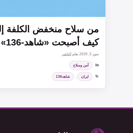
من سلاح منخفض الكلفة إلى
كيف أصبحت «شاهد-136» نموذجاً للحروب الحديثة؟
تموز 3, 2026
بقلم
الناشر
التصنيفات
أمن وسلاح
الوسوم
ايران
,
شاهد136