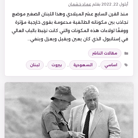
أيلول 22, 2022
بقلم
عماد خشمان
منذ القرن السابع عشر الميلادي وهذا اللبنان الصغير موضع
تجاذب بين مكوناته الطائفية مدعومة بقوى خارجية مؤثرة
ووفقًا لولاءات هذه المكونات والتي كانت ترتبط بالباب العالي
في إستانبول، الذي كان يعين ويقيل ويعزل وينفي…
التصنيفات
مقالات الناشر
الوسوم
اساسي
,
السعودية
,
بيروت
,
لبنان