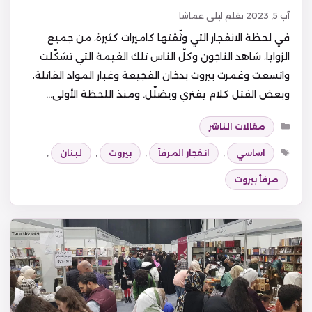
آب 5, 2023
بقلم
ليلى عماشا
في لحظة الانفجار التي وثّقتها كاميرات كثيرة، من جميع
الزوايا، شاهد الناجون وكلّ الناس تلك الغيمة التي تشكّلت
واتسعت وغمرت بيروت بدخان الفجيعة وغبار المواد القاتلة،
وبعض القتل كلام يفتري ويضلّل. ومنذ اللحظة الأولى…
التصنيفات
مقالات الناشر
الوسوم
اساسي
,
انفجار المرفأ
,
بيروت
,
لبنان
,
مرفأ بيروت