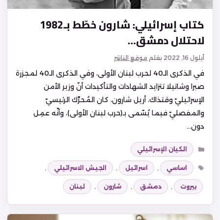
كتاب إسرائيلي: شارون خطّط بـ1982
لاحتلال دمشق…
أيلول 16, 2022
بقلم
موقع الناشر
في الذكرى الـ40 لحرب لبنان الأولى، وفي الذكرى الـ40 لمجزرة
صبرا وشاتيلا تتزايد الشهادات والتأكيدات أنّ وزير الأمن
الإسرائيليّ وقتذاك، أريل شارون، كان المُحرِّك الرئيسيّ
والمفصليّ فيما يُسّمى بـ(حرب لبنان الأولى)، وأنّه عمِل
دون…
التصنيفات
الكيان الإسرائيلي
الوسوم
اساسي
,
اسرائيل
,
الجيش الاسرائيلي
,
بيروت
,
دمشق
,
شارون
,
لبنان