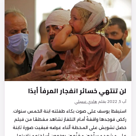
لن تنتهي خسائر انفجار المرفأ أبدًا
آب 5, 2022
بقلم
هادي عسيلي
استيقظ يوسف على صوت بكاء طفلته ابنة الخمس سنوات.
ركض فوجدها واقفةً أمام التلفاز تشاهد مقطعًا من فيلم
حصل تشويش على المحطة أثناء عرضه فبقيت صورة ثابتة
على مشهد مسلّحين مقنّعين يوجهون أسلحتهم ناحيتها.…