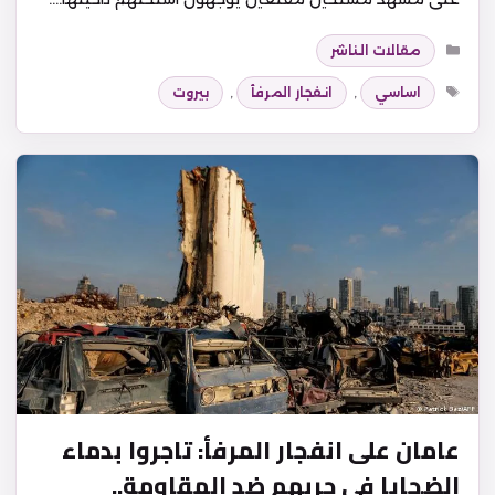
التصنيفات
مقالات الناشر
الوسوم
اساسي
,
انفجار المرفأ
,
بيروت
عامان على انفجار المرفأ: تاجروا بدماء
الضحايا في حربهم ضد المقاومة..