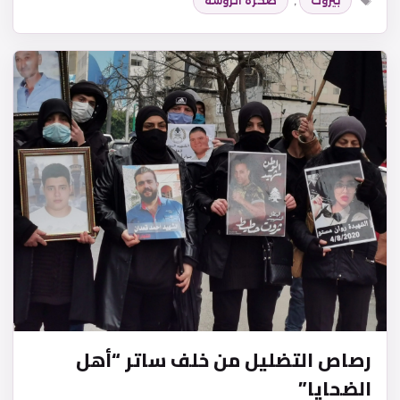
بيروت
,
صخرة الروشة
رصاص التضليل من خلف ساتر “أهل
الضحايا”