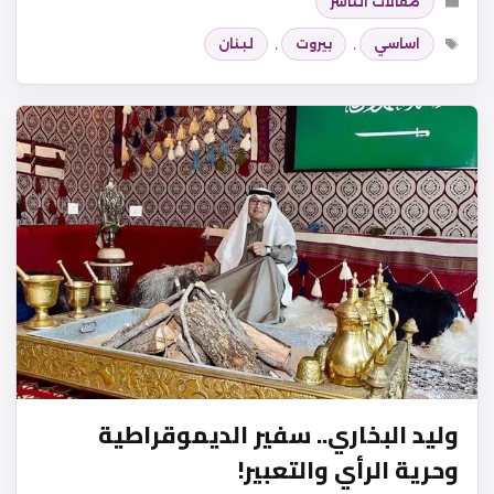
مقالات الناشر
الوسوم
اساسي
,
بيروت
,
لبنان
وليد البخاري.. سفير الديموقراطية
وحرية الرأي والتعبير!