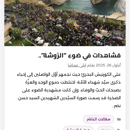
مُشاهدات في ضوءِ “الرّوشة”..
أيلول 26, 2025
بقلم
ليلى عماشا
على الكورنيش البحريّ حيث تجمهر أوّل الواصلين إلى إحياء
ذكرى سيّد شهداء الأمّة، اختلطت دموع الوجد والعزّة
بصيحات الحبّ والوفاء، وإن كانت مشهدية الضوء على
الصخرة قد رسمت صورة السيّدين الشهيدين السيد حسن
نصر…
التصنيفات
مقالات الناشر
الوسوم