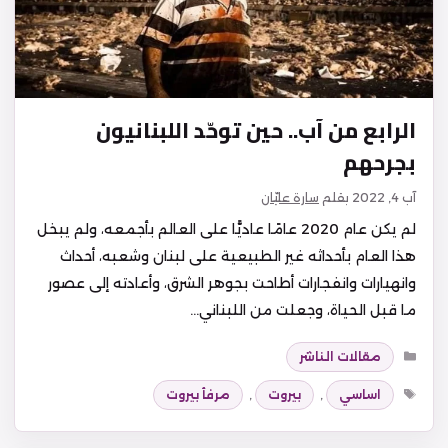
الرابع من آب.. حين توحّد اللبنانيون
بجرحهم
آب 4, 2022
بقلم
سارة عليّان
لم يكن عام 2020 عامًا عاديًّا على العالم بأجمعه، ولم يبخل
هذا العام بأحداثه غير الطبيعية على لبنان وشعبه، أحداث
وانهيارات وانفجارات أطاحت بجوهر الشرق، وأعادته إلى عصور
ما قبل الحياة، وجعلت من اللبناني…
التصنيفات
مقالات الناشر
الوسوم
اساسي
,
بيروت
,
مرفأ بيروت