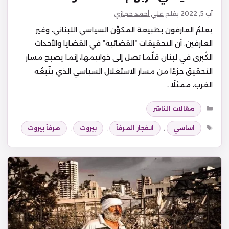
آب 5, 2022
بقلم
علي أحمد حجازي
يعلمُ العارفون بطبيعة المكوِّن السياسي اللبناني، وغير
العارفين، أن التحقيقات “القضائية” في القضايا والأحداث
الكُبرى في لبنان قلّما تصل إلى خواتيمها، إنما يصبح مسار
التحقيق جزءًا من مسار الاستغلال السياسي الذي يتّبعُه
الغرب، ممثلًا…
التصنيفات
مقالات الناشر
الوسوم
اساسي
,
انفجار المرفأ
,
بيروت
,
مرفأ بيروت