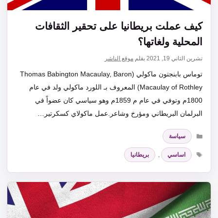
كيف عملت بريطانيا على تحقير الثقافات
المحلية ولغاتها؟
تشرين الثاني 19, 2021
بقلم
موقع الناشر
توماس بابنجتون ماكولي (Thomas Babington Macaulay, Baron
Macaulay of Rothley)‏ المعروف بـ اللورد ماكولي ولد في عام
1800م وتوفي في عام م 1859م وهو سياسي كان عضواً في
البرلمان البريطاني ومؤرخ وشاعر.عمل ماكولاي كسكرتير…
التصنيفات
سياسة
الوسوم
اساسي
,
بريطانيا