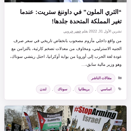
“الثري الملون” في داوننغ ستريت: عندما
تغير المملكة المتحدة جلدها!
تشرين الأول 31, 2022
بقلم
خضر خروبي
من واقع داخلي مأزوم مصحوب بانخفاض تاريخي في سعر صرف
الجنيه الاسترليني، ومخاوف من معدلات تضخم كارثية، بالتزامن مع
عودة لغة الحرب إلى أوروبا من بوابة أوكرانيا، احتل ريتشي سوناك،
وهو وزير مالية سابق،…
التصنيفات
مقالات الناشر
الوسوم
اساسي
,
بريطانيا
,
سوناك
,
لندن