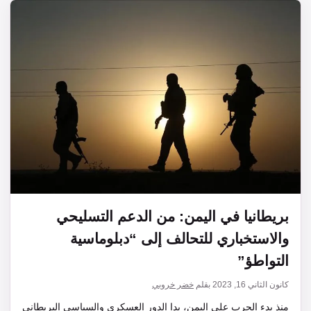
بريطانيا في اليمن: من الدعم التسليحي
والاستخباري للتحالف إلى “دبلوماسية
التواطؤ”
كانون الثاني 16, 2023
بقلم
خضر خروبي
منذ بدء الحرب على اليمن، بدا الدور العسكري والسياسي البريطاني