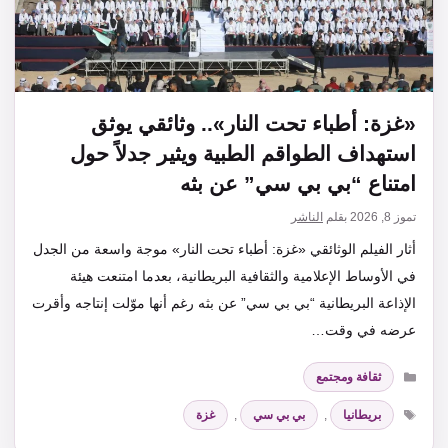
«غزة: أطباء تحت النار».. وثائقي يوثق
استهداف الطواقم الطبية ويثير جدلاً حول
امتناع “بي بي سي” عن بثه
تموز 8, 2026
بقلم
الناشر
أثار الفيلم الوثائقي «غزة: أطباء تحت النار» موجة واسعة من الجدل
في الأوساط الإعلامية والثقافية البريطانية، بعدما امتنعت هيئة
الإذاعة البريطانية “بي بي سي” عن بثه رغم أنها موّلت إنتاجه وأقرت
عرضه في وقت…
التصنيفات
ثقافة ومجتمع
الوسوم
بريطانيا
,
بي بي سي
,
غزة