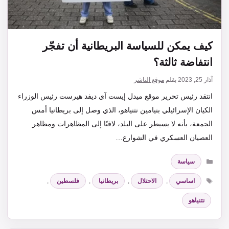
كيف يمكن للسياسة البريطانية أن تفجّر
انتفاضة ثالثة؟
آذار 25, 2023
بقلم
موقع الناشر
انتقد رئيس تحرير موقع ميدل إيست آي ديفد هيرست رئيس الوزراء
الكيان الإسرائيلي بنيامين نتنياهو، الذي وصل إلى بريطانيا أمس
الجمعة، بأنه لا يسيطر على البلد، لافتًا إلى المظاهرات ومظاهر
العصيان العسكري في الشوارع…
التصنيفات
سياسة
الوسوم
اساسي
,
الاحتلال
,
بريطانيا
,
فلسطين
,
نتنياهو