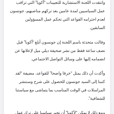
وانتقدت اللجنة الاستشارية للتعيينات “أكوبا” التي تراقب
عمل السياسيين لمدة عامين بعد تركهم مناصبهم، جونسون
لعدم احترامه القواعد التي تحكم عمل المسؤولين
السابقين.
وقالت متحدثة باسم اللجنة إن جونسون أبلغ “أكوبا” قبل
نصف ساعة فقط من نشر صحيفة ديلي ميل لإعلانها عن
انضمامه إليها على وسائل التواصل الاجتماعي.
وأكدت أن ذلك يمثل “خرقا واضحا” للقواعد، مضيفة “لقد
كتبنا إلى السيد جونسون للحصول على شرح وسننشر
المراسلات في الوقت المناسب بما يتماشى مع سياستنا
للشفافية”.
ومع ذلك لا يمكن “لأكوبا” أن تجبر سياسيا على ترك عمل