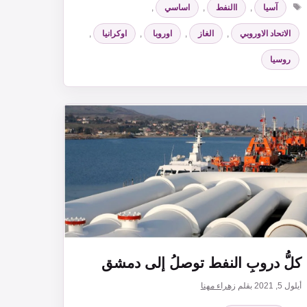
آسيا
,
االنفط
,
اساسي
,
الاتحاد الاوروبي
,
الغاز
,
اوروبا
,
اوكرانيا
,
روسيا
كلُّ دروبِ النفط توصلُ إلى دمشق
أيلول 5, 2021
بقلم
زهراء مهنا