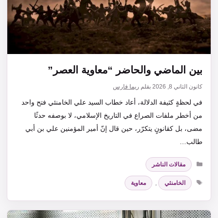
بين الماضي والحاضر “معاوية العصر”
كانون الثاني 8, 2026
بقلم
ريما فارس
في لحظةٍ كثيفة الدلالة، أعاد خطاب السيد علي الخامنئي فتح واحد
من أخطر ملفات الصراع في التاريخ الإسلامي، لا بوصفه حدثًا
مضى، بل كقانونٍ يتكرّر، حين قال إنّ أمير المؤمنين علي بن أبي
طالب…
التصنيفات
مقالات الناشر
الوسوم
الخامنئي
,
معاوية