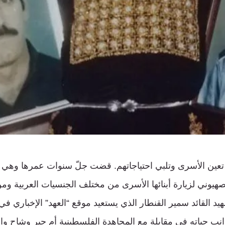
تعين الأسرى وتلبي احتياجاتهم. قضت جلّ سنوات عمرها وهي 
صهيوني لزيارة أبنائها الأسرى من مختلف الجنسيات العربية ومن
هيد القائد سمير القنطار الذي يستعيد موقع “العهد” الإخباري في 
انب حياته في مقابلة مع المجاهدة الفلسطينية أم جبر وشاح وا