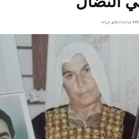
ي النضال
448
قراءة
1 دقائق قراءة