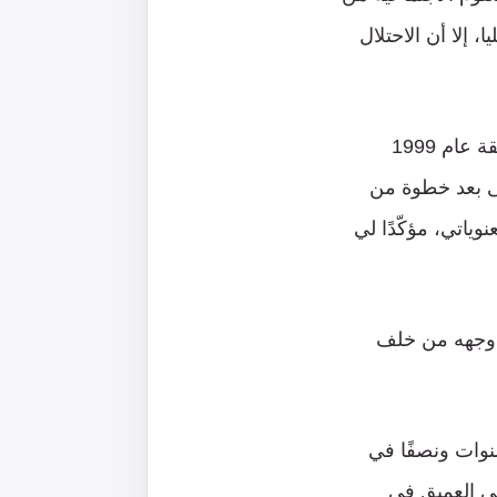
 إلا أن الاحتلال
وعن مواقفه التي لا تنسى يستذكر “أبو كفاح” موقفًا بعد قرار الإفراج عنه ضمن صفقة عام 1999
لى بعد خطوة من
ياتي، مؤكّدًا لي
ة وجهه من خلف
لشهيد القنطار الى واحدة من مراحل الأسر بالقول: “لقد أمضيت 3 سنوات ونصفًا في
ني العميق في