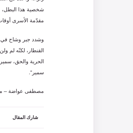
شخصية هذا البطل، إل
مقدّمة الأسرى أوقات
وشدد جبر وشاح في خت
القنطار، لكنّه لم ول
الحرية والحق، سمير 
سمير”.
مصطفى عواضة – موق
شارك المقال