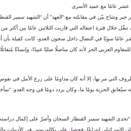
شر عامًا مع عميد الأسرى
 جبر وشاح بيّن في مقابلته مع “العهد” أن “الشهيد سمير القن
تنقّل خلال فترة اعتقاله التي قاربت الثلاثين عامًا بين أكثر من
 عامًا سويًا في النضال داخل سجون العدو، كانت كفيلة بأن أ
لمقاوم العربي الحر لأنه كان مناضلًا صلبًا عنيدًا، وإنسانًا مُتفائلً
ف التي مر بها، إلا أنه كان مداومًا على زرع الأمل في نفوس 
نه سيُعانق الحرية يومًا ما، وكان يردد دومًا في وجه العدو: “سأ
تحدى الشهيد سمير القنطار السجان وأصرّ على إكمال دراسته
 الإسرائيلي انتزاعًا، فحصل على بكالوريوس في الأدبيات والع