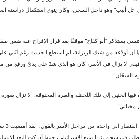
“تل أبيب” وهو داخل السجن، وكان ينوي استكمال دراسته العليا،
 أن أودّعه من شبك الزنزانة، لم أستطِع الحديث رغم أنّني ع
قي لا يزال في الأسر، كان هو الذي شدّ على يديّ ورفع من معنو
زم السجّان”.
فيها الحنين إلى تلك اللحظة والعبرة المخنوقة: “لا تزال صور
 مخيلتي”.
وتطرق رفيق ا
طار، في سجن بئر السبع الإسرائيلي، حينها أدركت البعد الإنسا