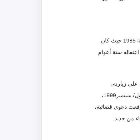
في حديثها عن تلك الحقبة تروي أم جبر أنه: “في واحدة من زياراتها لسجن نفحة سنة 1985 حيث كان
اعتقاله ستة أعوام
على زيارته،
واستمرت على هذه الحال حتى عقب خروج ابنها جبر من السجن في التاسع من أيلول/ سبتمبر1999،
 رفعت دعوى قضائية،