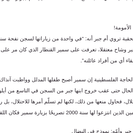
الأمومة!
 جبر وشاح معتقلا، تعرفت على سمير القنطار الذي كان مر على 
اء أي من أفراد عائلته”.
 الحاجة الفلسطينية إن سمير أصبح طفلها المدلل وواظبت آنذاك 
تلال، فحاول منعها من ذلك، لكنها لم تسلّم أمرها للاحتلال، بل
سنة 2000 تصريحًا بزيارة سمير فكان اللقاء من جديد.
جبر وأمّه: نموذج في النضال