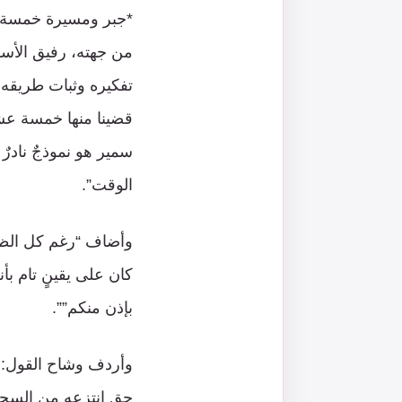
*جبر ومسيرة خمسة ع
من جهته، رفيق الأسر
تفكيره وثبات طريقه، 
قضينا منها خمسة عشر
سمير هو نموذجٌ نادرٌ ل
الوقت”.
وأضاف “رغم كل الظرو
كان على يقينٍ تام بأ
بإذن منكم””.
وأردف وشاح القول: “
حق انتزعه من السجان