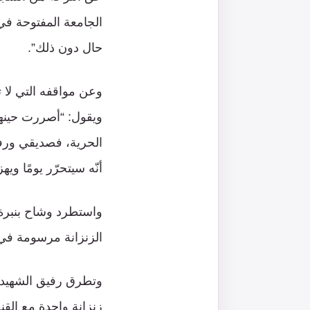
الجامعة المفتوحة في 
حال دون ذلك”.
ويقول: “أصررت حينها
الحرية، فصديقي ورفي
أنّه سيتحرّر يومًا ويه
واستطرد وشاح بنبرة 
الزنزانة مرسومة في
زنزانة واحدة مع القن