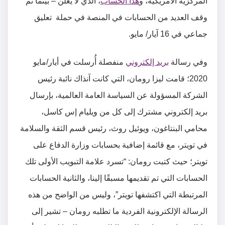
المركزية الأمريكية، و
هذا الحساب
، الذي لا يعلن – بينما تم
وقف العديد من الحسابات في المنصة في حملة تعليق
جماعي في 16 آيار/ مايو.
وفي رسالة
بريد إلكتروني
منفصلة أُرسلت في أيار/مايو
2020؛ قامت ليزا رومان، التي كانت آنذاك نائبة رئيس
الشركة المسؤولة عن السياسة العامة العالمية، بإرسال
بريد إلكتروني مشترك إلى كل من ويليام إس كاسل،
محامي البنتاغون، ويوئيل روث، رئيس قسم الثقة والسلامة
في تويتر، مع قائمة إضافية بحسابات وزارة الدفاع على
تويتر؛ حيث كتبت رومان: “تسرد علامة التبويب الأولى تلك
الحسابات التي تم تقديمها مسبقًا إلينا، والثانية الحسابات
المرتبطة التي اكتشفها تويتر”، وليس من الواضح من هذه
الرسالة الإلكترونية الفردية ما تطلبه رومان – تشير إلى