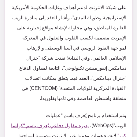
على شبكة الانترنت لدعم أهداف وغايات الحكومة الأمريكية
الإستراتيجية وطويلة المدى”، وأشار العقد إلى مبادرة الويب
العابرة للمناطق، وهي محاولة لإنشاء مواقع إخبارية على
الإنترنت مصممة لكسب القلوب والعقول في المعركة
لمواجهة النفوذ الروسي في آسيا الوسطى والإرهاب
الإسلامي العالمي. وفي البداية؛ نفذت شركة “جنرال
دينامكس إنفورميشن تكنولوجي”، التابعة لمقاول الدفاع
“جنرال دينامكس”، العقد فيما يتعلق بمكاتب اتصالات
“القيادة المركزية للولايات المتحدة” (CENTCOM) في
منطقة واشنطن العاصمة وفي تامبا بفلوريدا.
وتم استخدام برنامج يُعرف باسم “عمليات
الويب”(WebOps)،
يديره مقاول دفاعي يُعرف باسم “كولسا
كور”
لإنشاء هويات وهمية عبر الإنترنت مصممة لمواجهة