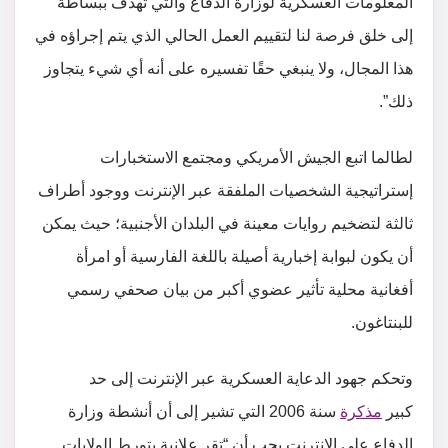
المعلومات العسكرية لوزارة الدفاع والتي تهدف ببساطة
إلى خلق فرصة لنا لتقييم العمل الحالي الذي يتم إجراؤه في
هذا المجال، ولا ينبغي حقًا تفسيره على أنه أي شيء يتجاوز
ذلك”.
لطالما اتبع الجيش الأمريكي ومجتمع الاستخبارات
إستراتيجية الشخصيات الملفقة عبر الإنترنت ووجود أطراف
ثالثة لتضخيم روايات معينة في البلدان الأجنبية؛ حيث يمكن
أن يكون لبوابة إخبارية أصيلة باللغة الفارسية أو امرأة
أفغانية محلية تأثير عضوي أكبر من بيان صحفي رسمي
للبنتاغون.
وتحكم جهود الدعاية العسكرية عبر الإنترنت إلى حد
كبير
مذكرة
سنة 2006 التي تشير إلى أن أنشطة وزارة
الدفاع على الإنترنت يجب أن “تقر علانية بتورط الولايات