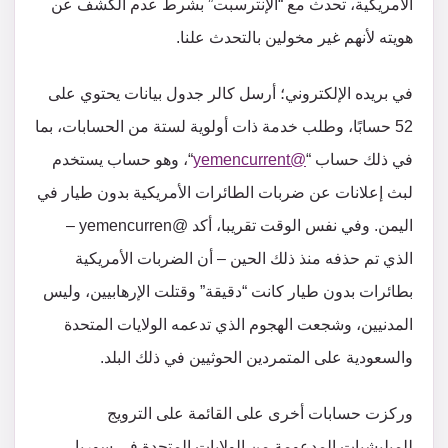
الأمريكية، تحدث مع “الإنترسبت” بشرط عدم الكشف عن
هويته لأنهم غير مخولين بالتحدث علنا.
في بريده الإلكتروني؛ أرسل كالر جدول بيانات يحتوي على
52 حسابًا، وطلب خدمة ذات أولوية لستة من الحسابات، بما
في ذلك حساب “
@yemencurrent
“، وهو حساب يستخدم
لبث إعلانات عن ضربات الطائرات الأمريكية بدون طيار في
اليمن. وفي نفس الوقت تقريبا، أكد @yemencurren –
الذي تم حذفه منذ ذلك الحين – أن الضربات الأمريكية
بطائرات بدون طيار كانت “دقيقة” وقتلت الإرهابيين، وليس
المدنيين، وشجعت الهجوم الذي تدعمه الولايات المتحدة
والسعودية على المتمردين الحوثيين في ذلك البلد.
وركزت حسابات أخرى على القائمة على الترويج
للميليشيات المدعومة من الولايات المتحدة في سوريا