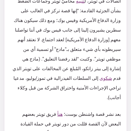
اتصالات في تويتر، ل
تنبيه
محاميِّ تويتر وجماعات الضغط
بشأن الجزئية القادمة: “إنها قصة تركز في الغالب على
وزارة الدفاع الأمريكية وفيس بوك؛ ومع ذلك سيكون هناك
سطرين يشيرون إلينا إلى جانب فيس بوك في أننا تواصلنا
معهم [وزارة الدفاع الأمريكية] لعقد اجتماع. لا نعتقد أنهم
سيربطونه بأي شيء متعلق بـ”مادج” أو تسمية أي من
موظفي تويتر”. وكتبت “لقد رفضنا التعليق”. (مادج هي
إشارة إلى بيتر زاتكو، المُبلغ عن المخالفات على تويتر الذي
قدم
شكوى
إلى السلطات الفيدرالية في تموز/يوليو، مدعيا
تراخي الإجراءات الأمنية واختراق الشركة من قبل وكلاء
أجانب).
بعد نشر قصة واشنطن بوست؛
هنأ
فريق تويتر بعضهم
البعض لأن القصة قللت من دور تويتر في حملة القيادة