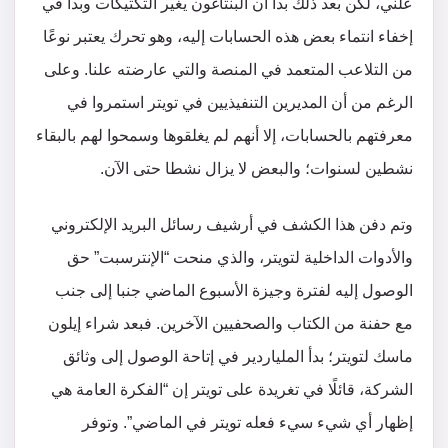
علني، لكن بعد ذلك بدا أن البنتاغون يغير التكتيكات وبدأ في
إخفاء انتماء بعض هذه الحسابات إليه، وهو تحرك يعتبر نوعًا
من التلاعب المتعمد في المنصة والتي عارضته علنا. وعلى
الرغم من أن المديرين التنفيذيين في تويتر استمروا في
معرفتهم بالحسابات، إلا أنهم لم يغلقوها وسمحوا لهم بالبقاء
نشطين لسنوات؛ والبعض لا يزال نشطا حتى الآن.
وتم دفن هذا الكشف في أرشيف رسائل البريد الإلكتروني
والأدوات الداخلية لتويتر، والذي منحت “الإنترسبت” حق
الوصول إليه لفترة وجيزة الأسبوع الماضي جنبا إلى جنب
مع حفنة من الكتاب والصحفيين الآخرين. فبعد شراء إيلون
ماسك لتويتر؛ بدأ الملياردير في إتاحة الوصول إلى وثائق
الشركة، قائلًا في تغريدة على تويتر إن “الفكرة العامة هي
إظهار أي شيء سيء فعله تويتر في الماضي”. وتوفر