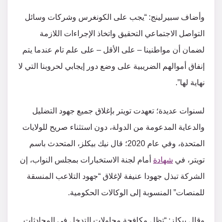
وأضاف سبيرلينج: “يجب على الكونغرس وشركات وسائل
التواصل الاجتماعي التحقيق واتخاذ الإجراءات اللازمة
لضمان أن مواطنينا – على الأقل – على علم تام عندما يتم
إنفاق أموالهم الضريبية على وضع دور إيجابي لحروبنا التي لا
نهاية لها”.
لسنوات عديدة؛ تعهدت تويتر بإغلاق جميع جهود التضليل
والدعاية المدعومة من الدولة، دون استثناء صريح للولايات
المتحدة، وفي عام 2020؛ قال نيك بيكلز، المتحدث باسم
تويتر، في
شهادة
أمام لجنة الاستخبارات بمجلس النواب، إن
الشركة تبذل جهودا عنيفة لإغلاق “جهود التلاعب المنسقة
للمنصات” المنسوبة إلى الوكالات الحكومية.
وقال بيكلز: “تظل مكافحة محاولات التدخل في المحادثات