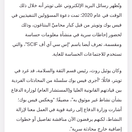
وتُظهر رسائل البريد الإلكتروني على تويتر أنه خلال ذلك
الوقت في عام 2020؛ تمت دعوة المسؤولين التنفيذيين في
فيس بوك وتويتر من قبل كبار محاميِّ البنتاغون، وذلك
لحضور إحاطات سرية في منشأة معلومات حساسة
ومقسمة، تعرف أيضا باسم “إس سي آي أف SCIF”، والتي
تستخدم للاجتماعات الحساسة للغاية.
وكان يوئيل روث، رئيس قسم الثقة والسلامة، قد غرد في
تويتر، قائلًا: “أجرى فيس بوك سلسلة من المحادثات الفردية
بين قيادتهم القانونية العليا و(المستشار العام) لوزارة الدفاع
بشأن نشاط غير موثوق به”، مضيفًا: “وبعكس فيس بوك؛
أشارت وزارة الدفاع إلى رغبة قوية في العمل معنا لإزالة
النشاط، لكنهم يرفضون الآن مناقشة تفاصيل أو خطوات
إضافية خارج محادثة سرية”.