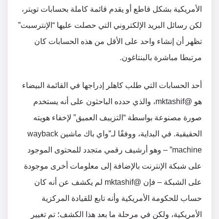
الأمريكية بشكل قاطع أو يقدم قائمة كاملة بحسابات تويتر،
لكن رسائل البريد الإلكتروني التي حصلت عليها “الإنترسبت”
تظهر أن إنشاء واحد على الأقل من هذه الحسابات كان
مرتبطا مباشرة بالبنتاغون.
أحد الحسابات التي طلب كاهلر إدراجها في القائمة البيضاء
هو @mktashif، والذي حدده الباحثون على أنه يستخدم
صورة مصنوعة بواسطة “التزييف العميق” لإخفاء هويته
الحقيقية. في البداية، ووفقًا لـ”واي باك ماشين wayback
machine” – وهو أرشيف رقمي متجدد للمحتوى الموجود
على شبكة الإنترنت بالإضافة إلى معلومات أخرى موجودة
على الشبكة – فإن @mktashif لم يكشف عن أنه كان
حساب للحكومة الأمريكية وأنه تابع للقيادة المركزية
الأمريكية، ولكن في مرحلة ما بعد هذا الكشف؛ تم تغيير