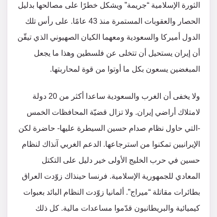
الثورة الإسلامية “جريمة” ويشكل خطرًا على مصالحها بدليل
الحصار والعقوبات المستمرة منذ 43 عامًا. على رأس تلك
الدول أميركا والسعودية ومعهما الكيان الصهيوني الذي تيقّن
أن إيران يستحيل أن تتخلى عن فلسطين وهذا ما يجعل
المبغضين يسعون بكل ما أوتوا من قوة لمحاربتها.
ولا يخفى أن الغرب والسعودية ساعدا أكثر من 20 دولة
لامتلاك أراضي إيران. ولا تزال قضيّة المحافظات الخمس
-التي حاول نظام صدام حسين السيطرة عليها- حاضرة لكن
الإيرانيين تمكنوا من استرجاعها. الدعم الغربي آنذاك لنظام
حسين في حرب الخليج الأولى خير دليل على التكتل
المعادي للجمهورية الإسلامية. فرنسا حينذاك زوّدت العراق
بطائرات مقاتلة “ميراج”. ألمانيا زوّدت النظام البائد بعبوات
كيميائية والبريطانيون قدّموا مساعدات مالية. كل ذلك