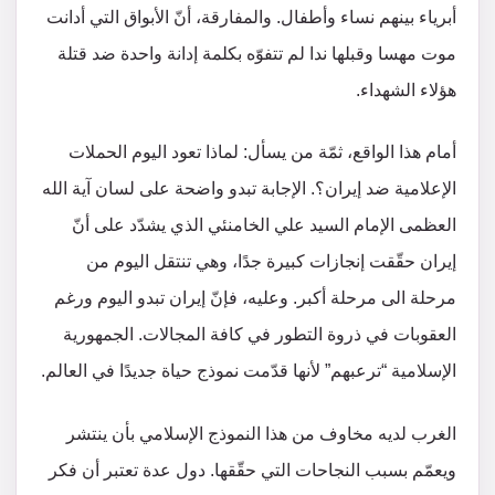
أبرياء بينهم نساء وأطفال. والمفارقة، أنّ الأبواق التي أدانت
موت مهسا وقبلها ندا لم تتفوّه بكلمة إدانة واحدة ضد قتلة
هؤلاء الشهداء.
أمام هذا الواقع، ثمّة من يسأل: لماذا تعود اليوم الحملات
الإعلامية ضد إيران؟. الإجابة تبدو واضحة على لسان آية الله
العظمى الإمام السيد علي الخامنئي الذي يشدّد على أنّ
إيران حقّقت إنجازات كبيرة جدًا، وهي تنتقل اليوم من
مرحلة الى مرحلة أكبر. وعليه، فإنّ إيران تبدو اليوم ورغم
العقوبات في ذروة التطور في كافة المجالات. الجمهورية
الإسلامية “ترعبهم” لأنها قدّمت نموذج حياة جديدًا في العالم.
الغرب لديه مخاوف من هذا النموذج الإسلامي بأن ينتشر
ويعمّم بسبب النجاحات التي حقّقها. دول عدة تعتبر أن فكر