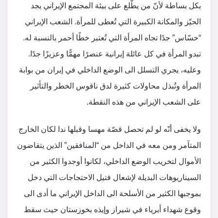
بكل بساطة لأنّ من يطّلع على بيئة المجتمع الإيراني يجد
الحيّز والمكانة الكبيرة التي تُعطى للمرأة. الشعب الإيراني
“حسّاس” جدًا تجاه المرأة التي تُعتبر خطًا أحمر بالنسبة له.
تبدو المرأة في كل عائلة إيرانية عنصرًا مهمًّا وعزيزًا جدًا.
وعليه، يجري التسلل الى الوضع الداخلي في إيران من بوابة
المرأة وتُبذل محاولات كثيرة لدق ناقوس الخطر والتأثير
على الشعب الإيراني من هذه النقطة.
ولا يخفى أنّه لو لم تحصل قصّة مهسا وقبلها ندا لكان الخارج
المتآمر ومن معه في الداخل من “المنافقين” الذين يتقاضون
الأموال لتخريب الوضع الداخلي، لكانوا أوجدوا الكثير من
السيناريوهات البديلة لإشعال فتيل الاحتجاجات التي دخل
بموجبها الكثير من الأسلحة الى الداخل الإيراني ما أدى الى
وقوع شهداء أبرياء في شيراز وإيذه بخوزستان حيث سقط