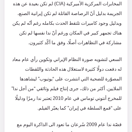
المخابرات المركزية الأميركية (CIA) لم تكن بعيدة عن هذه
الجريمة بدليل أنّ الرصاصة القاتلة لم تكن إيرانية الصنع،
وبدليل وجود كاميرات تلتقط الحدث بكامله رغم أنّه لم يكن
هناك تجمهر كبير في المكان ورغم أنّ ندا نفسها لم تكن
مشاركة في التظاهرات أصلًا، وفق ما أكّد كثيرون.
السعي لتشويه صورة النظام الإيراني وتكوين رأي عام معاد
له دفعت دولًا كثيرة لاستغلال هذه الحادثة واللقطات
المصوّرة للضحية التي انتشرت على “يوتيوب” ليشاهدها
الملايين. أكثر من ذلك، جرى إنتاج فيلم وثائقي “من أجل ندا”
للمخرج أنتوني توماس في عام 2010 يَعتبر ندا رمزًا ودليلًا
على “قمع السلطة في إيران” كما يعبّر الفيلم.
قصّة ندا عام 2009 سُرعان ما تعود الى الذاكرة اليوم مع