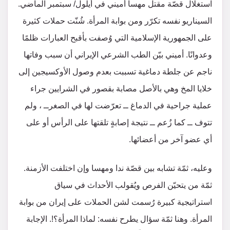
استغلال قصّة مقتل مهسا أميني في أيلول/ سبتمبر الماضي.
السيناريو نفسه تكرّر ومن بوابة المرأة. شُنّت حملات كثيرة
على الجمهورية الإسلامية التي وُصفت بأقبح العبارات ظلمًا
وعدوانًا. أميني بيّن الطب الشرعي الإيراني أن سبب وفاتها
ناجم عن جلطة دماغية تسببت بعدم وصول الأوكسيجين إلى
خلايا المخ وهي بالأصل مصابة بقصور في الشرايين جراء
عملية جراحية في الدماغ ــ تعرّضت لها في الصغرــ ، ولم
تتوف ــ كما زُعم ــ نتيجة إصابةٍ تلقتها على الرأس أو على
أي عضو آخر من أعضائها.
وعليه، ثمّة تشابه بين قصّة ندا ومهسا وإن اختلفت الأزمنة.
ثمّة من يتحيّن الفرص ويُقولب الأحداث في سياق
استراتيجية كبيرة رُسمت لشن الحملات على إيران من بوابة
المرأة. وهنا ثمّة سؤال يطرح نفسه: لماذا المرأة؟!. الإجابة