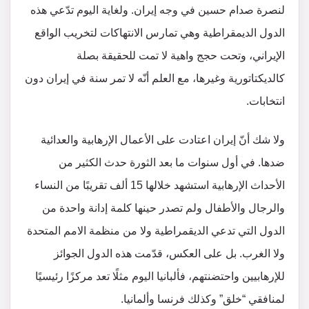
لنصرة صدام حسين في وجه إيران. ولغاية اليوم تدّعي هذه
الدول الديمقراطية وهي تمارس الانتهاكات لتخريب الواقع
الإيراني، وتحت حجج واهية لا تمت للحقيقة بصلة
كالديكتاتورية وغيرها، مع العلم أنّه لا تمر سنة في إيران دون
انتخابات.
ولا شك أنّ إيران اعتادت على الأعمال الإرهابية والعدائية
ضدها. في أول سنوات ما بعد الثورة حدث الكثير من
الأحداث الإرهابية استشهد خلالها 15 ألف تقريبًا من النساء
والرجال والأطفال ولم تصدر حينها كلمة إدانة واحدة من
الدول التي تدعي الديقمراطية ولا من منظمة الامم المتحدة
ولا الغرب. بل على العكس، قدّمت هذه الدول الجوائز
للإرهابيين واحتضنتهم، فألبانيا اليوم مثلًا تعد مركزًا رئيسيًا
لمنافقي “خلق” وكذلك فرنسا وألمانيا.