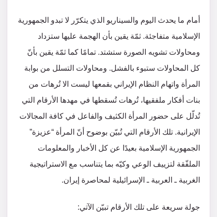
أمام ما يحدث اليوم والسيناريو الذي يتكرّر لا تبدو الجمهورية
الإسلامية متفاجئة. ثمّة يقين بأن الهجمة عليها ستزداد
ومحاولات تشويه الصورة ستشتد. تمامًا كما ثمّة يقين بأنّ
كل المحاولات ستبوء بالفشل. ومحاولات التسلل من بوابة
المرأة واتهام النظام الإيراني بقمعها ليست الا تُرهات من
بنات أفكار ملفقيها، تُرهات تُسقطها في مهدها الأرقام التي
تُدلّل على حضور المرأة الكثيف والفاعل في كافة المجالات
الإيرانية. تلك الأرقام التي تُبيّن بوضوح أنّ المرأة “عزيزة”
الجمهورية الإسلامية بعيدًا عن كل الأخبار والمعلومات
الملفّقة لتزييف الوعي وكيّه بما يتناسب مع الاستراتيجية
الغربية ـ العربية ـ الإسرائيلية لمحاصرة إيران.
جولة سريعة على تلك الأرقام تبيّن الآتي: