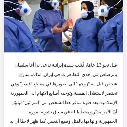
قبل نحو 13 عامًا، قُتلت سيدة إيرانية تدعى ندا آغا سلطان
بالرصاص في إحدى التظاهرات في إيران. آنذاك، سارع
شخص قيل إنه “زوجها” الى تصويرها في مقطع “فيديو” وهي
تحتضر لاستغلال القضية وتوجيه أصابع الاتهام الى الجمهورية
الإسلامية. بعد فترة سافر هذا الشخص الى “إسرائيل” ليتبيّن
أنّ الأمر مدبّر ومخطّط له في سياق تشويه صورة
الجمهورية واتهامها بالقتل وقمع التعبير. كما ظهر لاحقًا أن يد