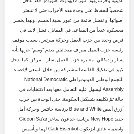
الدينية وحزب يهود التوراة (يهدوت هتوراة)، فقد تدخل
شخصياً للحفاظ على وحدة هذه الأحزاب حتى لا تتبعثر
أصواتها أو تفشل قائمة من عبور نسبة الحسم، وبهذا يخسر
معسكره عدداً من المقاعد. في المقابل، فشل لابيد في
فرض وحدة بين حزب العمل وحركة ميرتس، بسبب موقف
رئيسة حزب العمل ميراف ميخائيلي بعدم “وسم” حزبها بأنه
يسار راديكالي، معتبرة حزب العمل يسار – مركز. كما تدخل
لابيد في تفكيك القائمة المشتركة من خلال السعي لإقصاء
التجمع الوطني الديموقراطي National Democratic
Assembly ليسهل عليه التعامل معها بعد الانتخابات في
حالة تمّ تكليفه بتشكيل الحكومة. حتى الوحدة بين حزب
أزرق أبيض Blue and White برئاسة جانتس وحركة أمل
جديد New Hope برئاسة جدعون ساعر Gideon Sa‘ar
وانضمام غادي آيزنكوت Gadi Eisenkot لهما وتأسيس