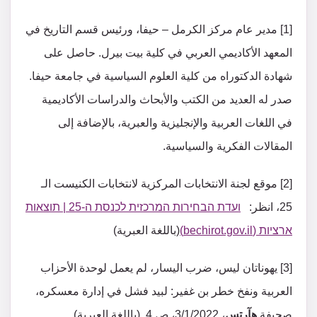
[1] مدير عام مركز الكرمل – حيفا، ورئيس قسم التاريخ في
المعهد الأكاديمي العربي في كلية بيت بيرل. حاصل على
شهادة الدكتوراه من كلية العلوم السياسية في جامعة حيفا.
صدر له العديد من الكتب والأبحاث والدراسات الأكاديمية
في اللغات العربية والإنجليزية والعبرية، بالإضافة إلى
المقالات الفكرية والسياسية.
[2] موقع لجنة الانتخابات المركزية لانتخابات الكنيست الـ
25، انظر:
ועדת הבחירות המרכזית לכנסת ה-25 | תוצאות
ארציות (bechirot.gov.il)
(باللغة العبرية)
[3] يهوناتان ليس، ضرب اليسار، لم يعمل لوحدة الأحزاب
العربية ونفخ خطر بن غفير: لبيد فشل في إدارة معسكره،
صحيفة
هآرتس
، 3/1/2022، ص 4. (باللغة العبرية)