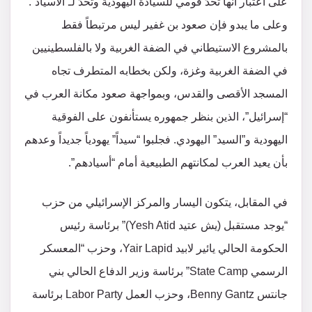
على اعتبار أنها تحدٍّ قومي للسيادة اليهودية وتحدٍّ لـ”الأسياد”.
وعلى ما يبدو فإن صعود بن غفير ليس مرتبطاً فقط
بالمشروع الاستيطاني في الضفة الغربية ولا بالفلسطينيين
في الضفة الغربية وغزة، ولكن بخطابه المتطرف تجاه
المسجد الأقصى والقدس، وبمواجهة صعود مكانة العرب في
“إسرائيل”، الذين بنظر جمهوره يستأنفون على الفوقية
اليهودية و”السيد” اليهودي. فجلبوا “سيداً” يهودياً جديداً وعدهم
بأن يعيد العرب لمكانتهم الطبيعية أمام “أسيادهم”.
في المقابل، يتكون اليسار والمركز الإسرائيلي من حزب
“يوجد مستقبل (يش عتيد Yesh Atid)” برئاسة رئيس
الحكومة الحالي يائير لابيد Yair Lapid، وحزب “المعسكر
الرسمي State Camp” برئاسة وزير الدفاع الحالي بني
جانتس Benny Gantz، وحزب العمل Labor Party برئاسة