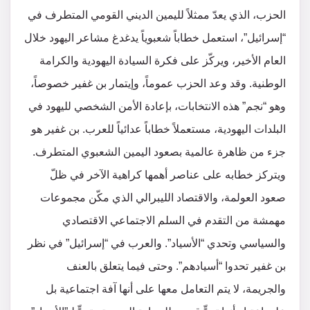
الحزب، الذي يعدّ ممثلاً لليمين الديني القومي المتطرف في
“إسرائيل”، استعمل خطاباً شعبوياً يدغدغ مشاعر اليهود خلال
العام الأخير، ويركّز على فكرة السيادة اليهودية والكرامة
الوطنية. وقد وعد الحزب عموماً، وإيتمار بن غفير خصوصاً،
وهو “نجم” هذه الانتخابات، بإعادة الأمن الشخصي لليهود في
البلدات اليهودية، مستعملاً خطاباً عدائياً للعرب. بن غفير هو
جزء من ظاهرة عالمية بصعود اليمين الشعبوي المتطرف.
ويتركز خطابه على عناصر أهمها كراهية الآخر في ظلّ
صعود العولمة، والاقتصاد الليبرالي الذي مكّن مجموعات
مهمشة من التقدم في السلم الاجتماعي الاقتصادي
والسياسي وتحدي “الأسياد”. والعرب في “إسرائيل” في نظر
بن غفير تحدوا “أسيادهم”. وحتى فيما يتعلق بالعنف
والجريمة، لا يتم التعامل معها على أنها آفة اجتماعية بل