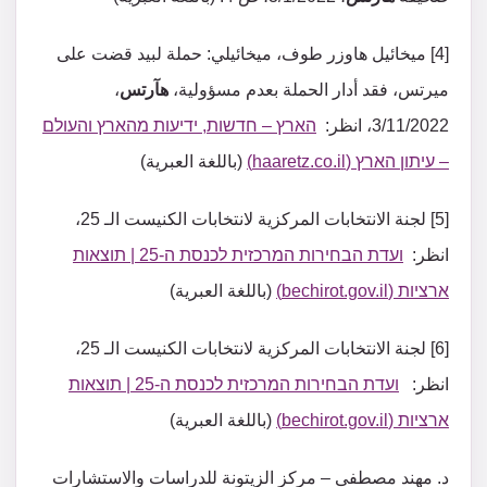
[4] ميخائيل هاوزر طوف، ميخائيلي: حملة لبيد قضت على
ميرتس، فقد أدار الحملة بعدم مسؤولية،
هآرتس
،
3/11/2022، انظر:
הארץ – חדשות, ידיעות מהארץ והעולם
– עיתון הארץ (haaretz.co.il)
(باللغة العبرية)
[5] لجنة الانتخابات المركزية لانتخابات الكنيست الـ 25،
انظر:
ועדת הבחירות המרכזית לכנסת ה-25 | תוצאות
ארציות (bechirot.gov.il)
(باللغة العبرية)
[6] لجنة الانتخابات المركزية لانتخابات الكنيست الـ 25،
انظر:
ועדת הבחירות המרכזית לכנסת ה-25 | תוצאות
ארציות (bechirot.gov.il)
(باللغة العبرية)
د. مهند مصطفى – مركز الزيتونة للدراسات والاستشارات