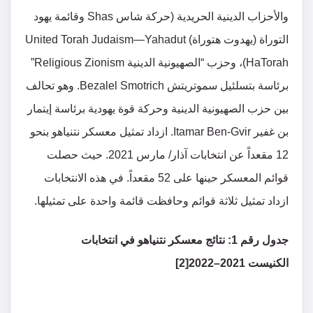
والأحزاب الدينية الحريدية (حركة شاس Shas وقائمة يهود
التوراة (يهدوت هتوراة) United Torah Judaism—Yahadut
HaTorah)، وحزب “الصهيونية الدينية Religious Zionism”
برئاسة بتسلئيل سموتريتش Bezalel Smotrich. وهو تحالف
بين حزب الصهيونية الدينية وحركة قوة يهودية برئاسة إيتمار
بن غفير Itamar Ben-Gvir. ازداد تمثيل معسكر نتنياهو بنحو
12 مقعداً عن انتخابات آذار/ مارس 2021. حيث حصلت
قوائم المعسكر حينها على 52 مقعداً. في هذه الانتخابات
ازداد تمثيل ثلاثة قوائم وحافظت قائمة واحدة على تمثيلها.
جدول رقم
1
: نتائج معسكر نتنياهو في انتخابات
الكنيست
2021
–
2022[2]