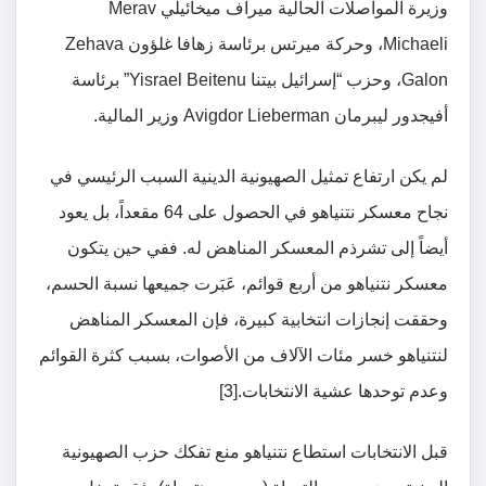
وزيرة المواصلات الحالية ميراف ميخائيلي Merav
Michaeli، وحركة ميرتس برئاسة زهافا غلؤون Zehava
Galon، وحزب “إسرائيل بيتنا Yisrael Beitenu” برئاسة
أفيجدور ليبرمان Avigdor Lieberman وزير المالية.
لم يكن ارتفاع تمثيل الصهيونية الدينية السبب الرئيسي في
نجاح معسكر نتنياهو في الحصول على 64 مقعداً، بل يعود
أيضاً إلى تشرذم المعسكر المناهض له. ففي حين يتكون
معسكر نتنياهو من أربع قوائم، عَبَرت جميعها نسبة الحسم،
وحققت إنجازات انتخابية كبيرة، فإن المعسكر المناهض
لنتنياهو خسر مئات الآلاف من الأصوات، بسبب كثرة القوائم
وعدم توحدها عشية الانتخابات.[3]
قبل الانتخابات استطاع نتنياهو منع تفكك حزب الصهيونية