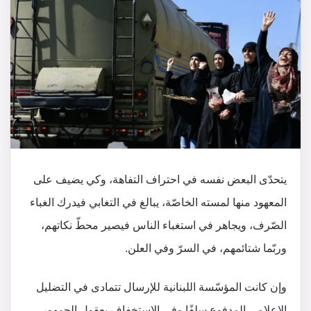
يتحدّى البعض نفسه في احتراف التفاهة، وكي يضيف على
المعهود منها لمسته الخاصّة، يبالغ في التغابي فيدرك الغباء
الصّرف، ويجاهر في استغباء الناس فيصير محطّ نكاتهم،
وربّما شتائمهم، في السرّ وفي العلن.
وإن كانت المؤسّسة اللبنانية للإرسال تتمادى في التضليل
الإعلامي المدفوع سلفًا وفي الاستخفاف بعقول الجمهور