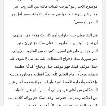
موضوع الإخبار هو “تهريب كميات هائلة من المازوت عبر
معابر غير شرعية وبيعها في محطات الأمانة بسعر أقل من
السعر الرسمي”.
في التفاصيل، حين حاولت أميركا، ربّ هؤلاء ومَن مثلهم،
أن تخنق اللبنانيين بالمازوت، اعتلى سيّد حرّ ثوريّ منبر
المواجهة، وأعلن عن استيراد كميات من المازوت الإيراني،
عبر سوريا، منعًا لإحراج السلطات اللبنانية التي لا تقوى على
حمل موقف كهذا، فهو موقف جلل ويحتاج أكتافًا عظيمة
تحمله، ورجالًا. أمام العالم كلّه، بكلّ أقطابه ومحاوره وناسه
وإعلامه وأقماره الاصطناعية وأبراج المراقبة فيه، أمام عين
المشغّلين من أعلى هرمهم إلى أدناه، وأمام عين الأدوات
من أعلاهم رتبة إلى أحقرهم، وقف سيّد حرّ ووجّه كلامه إلى
كبيرهم الذي يستخدمهم في كلّ أعماله القذرة، إلى آمر