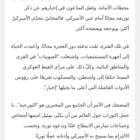
محطات الأمانة، وغفل المدّعون في إخبارهم عن ذكر
توزيعه مجانًا أمام عين الأميركي. فالمجانيّ يتحدّى الأميركيّ
أكثر، ويوجعه ويفضحه أكثر.
في تلك الفترة، تمّت تدفئة دور العجزة مجانًا، وأعيدت الحياة
إلى أجهزة المستشفيات، واشتعلت “الصوبيات” في القرى
والمناطق النائية، وكلّ ذلك على مرأى الغيظ العوكري
الممتدّ حكمًا إلى واشنطن، والمسكوب تقريعًا على رؤوس
الأدوات الفاشلة التي أعلى ما بخيلها “إخبار”.
المضحك في الأمر أن الجامع بين المخبرين هو “الثورجية”.. يا
خجل الثورات حول العالم من أن يكنّى بمثيل اسمها أشخاص
وجماعات تمارس الانبطاح علنًا وتدعوه ثورة، وتحسب
الالتزام بما يسمح به الأميركي وأذنابه عملًا ثوريًا.