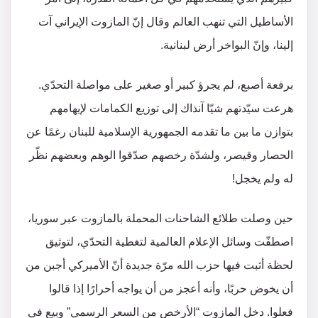
الأساطيل التي تنهب العالم وقال إنّ المازوت الإيراني آت
إلينا، وإنّ البواخر أرض لبنانية.
برفعة أصبع، لم يجرؤ كبير أو صغير على مواصلة التحدّي.
هرعت سيّدتهم شيّا آنذاك إلى توزيع الكمامات لإيهامهم
بتوازن ما بين ما تقدمه الجمهورية الإسلامية للبنان رغمًا عن
الحصار وقيصر، ولشدّة رخصهم صدّقوا الوهم وبعضهم نظّر
له ولم يخجل!
حين وصلت طلائع الشاحنات المحملة بالمازوت عبر سوريا،
اصطفّت وسائل الإعلام العالمية لتغطية التحدّي، لتوثيق
لحظة أثبت فيها حزب الله مرّة جديدة أنّ الأميركي أجبن من
أن يخوض حربًا، وأنه أعجز من أن يواجه أحرارًا إذا قالوا
فعلوا. دخل المازوت “الأرخص من السعر الرسمي” وبيع في