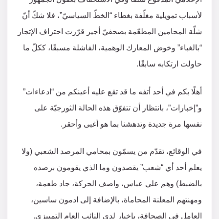
لأسباب تمويلية مغلّفة بغطاء “الخطّ السياسيّ”، فلا شكّ أنّ
شلّة المحامين المطعّمة بصحفيّ أجير قرّرت احتراف الإتجار
“بالغباء” وخوض المعارك الوهمية، الفاشلة مسبقًا، ككلّ ما
حاولت ارتكابه سابقًا.
أهلًا بكم في أحد أتفه ما قد تقع عليه أعينكم من “ادعاءات”
و”إخبارات”، بانتظار أن تتفوّق هذه الحالة الثورجيّة على
نفسها مرة جديدة وتدهشنا بما هو أغبى وأحقر.
في الوقائع، تقدّم من يسمّون بمحامي المرصد الشعبي (ولا
يعلم أحد أي “شعب” يقصدون وما الذي يقومون برصده
بالضبط) وهم علي عباس، واصف الحركة، جاد طعمة،
ومهنتهم المعلنة المحاماة، بالإضافة إلى ادمون ساسين،
العامل في الصحافة، بإخبار لدى النائب العام التمييزي.