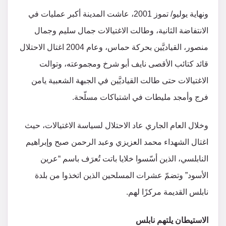
ونهاية يوليو/ تموز 2001، عاشت المدينة أكبر عمليات في
الانتفاضة الثانية، وطالت الاغتيالات جمال سليم وجمال
منصور، القياديَّين بحركة حماس، وعام 2004 اغتال الاحتلال
قائد كتائب الأقصى نايف أبو شرخ ومجموعته، وتوالت
الاغتيالات حتى طالت القياديَّين في الجبهة الشعبية يامن
فرج وأمجد مليطات في اشتباكات مسلّحة.
وخلال العام الجاري عاد الاحتلال لسياسة الاغتيالات، حيث
اغتال الشهداء محمد العزيزي وعبد الرحمن صبح وإبراهيم
النابلسي، الذين أسّسوا خلايا باتت تُعرَف باسم “عرين
الأسود” وتضمّ عشرات المسلحين الذين اتخذوا من بلدة
نابلس القديمة مركزًا لهم.
الاستيطان يلتهم نابلس