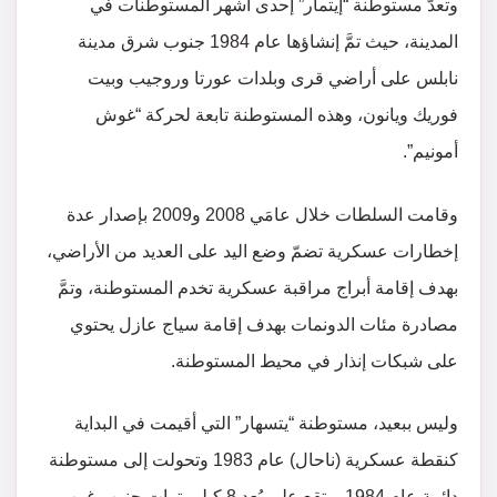
وتعدّ مستوطنة “إيتمار” إحدى أشهر المستوطنات في
المدينة، حيث تمَّ إنشاؤها عام 1984 جنوب شرق مدينة
نابلس على أراضي قرى وبلدات عورتا وروجيب وبيت
فوريك ويانون، وهذه المستوطنة تابعة لحركة “غوش
أمونيم”.
وقامت السلطات خلال عامَي 2008 و2009 بإصدار عدة
إخطارات عسكرية تضمّ وضع اليد على العديد من الأراضي،
بهدف إقامة أبراج مراقبة عسكرية تخدم المستوطنة، وتمَّ
مصادرة مئات الدونمات بهدف إقامة سياج عازل يحتوي
على شبكات إنذار في محيط المستوطنة.
وليس ببعيد، مستوطنة “يتسهار” التي أقيمت في البداية
كنقطة عسكرية (ناحال) عام 1983 وتحولت إلى مستوطنة
دائمة عام 1984، وتقع على بُعد 8 كيلومترات جنوب غرب