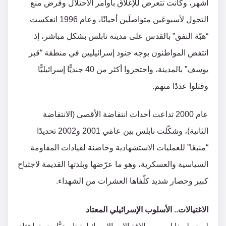
أشهر، وكانت تتعرض للإغلاق بأوامر الاحتلال وفرض منع
التجول لأسبوعَين متواصلَين أحيانًا، وعام 1996 انعكست
“هبّة النفق” بالقدس على مدينة نابلس بشكل مباشر، إذ
انتفض المواطنون بوجه جنود إسرائيليين في منطقة “قبر
يوسف” بالمدينة، واحتجزوا أكثر من 40 جنديًّا إسرائيليًّا
وقتلوا عددًا منهم.
عام 2000 تداعت أحداث انتفاضة الأقصى (الانتفاضة
الثانية)، وشكّلت نابلس بين عامَي 2001 و2002 تحديدًا
“منبعًا” للعمليات الاستشهادية وحاضنة لقيادات المقاومة
السياسية والعسكرية، وهو ما عرّضها وبلدتها القديمة لاجتياح
كبير وحصار شديد كلّفاها العشرات من الشهداء.
الاغتيالات.. الأسلوب الإسرائيلي المعتاد