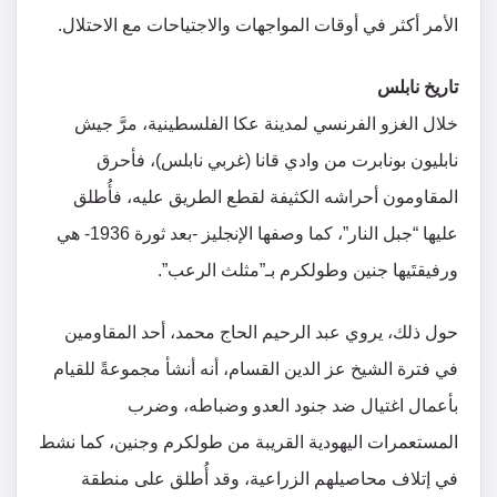
الأمر أكثر في أوقات المواجهات والاجتياحات مع الاحتلال.
تاريخ نابلس
خلال الغزو الفرنسي لمدينة عكا الفلسطينية، مرَّ جيش
نابليون بونابرت من وادي قانا (غربي نابلس)، فأحرق
المقاومون أحراشه الكثيفة لقطع الطريق عليه، فأُطلق
عليها “جبل النار”، كما وصفها الإنجليز -بعد ثورة 1936- هي
ورفيقتَيها جنين وطولكرم بـ”مثلث الرعب”.
حول ذلك، يروي عبد الرحيم الحاج محمد، أحد المقاومين
في فترة الشيخ عز الدين القسام، أنه أنشأ مجموعةً للقيام
بأعمال اغتيال ضد جنود العدو وضباطه، وضرب
المستعمرات اليهودية القريبة من طولكرم وجنين، كما نشط
في إتلاف محاصيلهم الزراعية، وقد أُطلق على منطقة