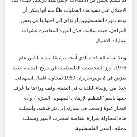
لم تسلم نابلس من الاغتيالات الإسرائيلية تاريخيًّا، حيث اعتاد
الاحتلال على تنفيذ هذه العمليات ظنًّا منه أنها يمكن أن
توقف ثورة الفلسطينيين أو تؤدّي إلى احتوائها في بعض
المراحل، حيث سجّلت خلال الثورة المعاصرة عشرات
عمليات الاغتيال.
ويعدّ بسام الشكعة، الذي اُنتخب رئيسًا لبلدية نابلس عام
1976، أبرز الشخصيات الفلسطينية في تاريخ المدينة، حيث
تعرّض في 2 يونيو/حزيران 1980 لمحاولة اغتيال استهدفت
عددًا من رؤساء البلديات في الضفة، وقف وراءها ما عُرف
حينها باسم “التنظيم الإرهابي الصهيوني السرّي”، وأدى
انفجار عبوة وُضعت في سيارته إلى بتر قدمَيه، وأشعلت
هذه المحاولة شرارة انتفاضة استمرت لأشهر وشملت
مختلف المدن الفلسطينية.