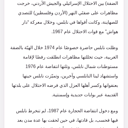
الضفة) بين الاحتلال الإسرائيلي والجيش الأردني، خرجت
مظاهرات على ضفتَي النهر (الأردن وفلسطين) للتصدي
للصهاينة، وكانت أقواها في نابلس، وخلال معركة “دار
هواش” مع قوات الاحتلال عام 1967.
وظلت نابلس حاضرة خصوصًا عام 1974 خلال الهبّة بالضفة
الغربية، حيث تخللتها مظاهرات انطلقت رفضًا لإقامة
مستوطنات شمال نابلس، وتلتها انتفاضة عام 1976
واستشهاد لينا النابلسي وآخرين، وتميّزت نابلس حينها
بعنفوانها وكسر أهلها العزل الذي فرضه الاحتلال على بلدتها
القديمة عبر بوابات حديدية وإسمنتية.
ومع دخول انتفاضة الحجارة عام 1987، لم تنخرط نابلس
فيها فحسب، بل قادتها، في حين لحقت بها عدة مدن بعد