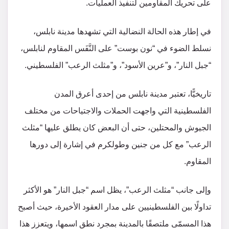
على تحريك المقاومين لتنفيذ العمليات.
في إطار هذه الحالة النضالية التي تشهدها مدينة نابلس،
نسلط الضوء في “نون بوست” على النَّفَس المقاوم لنابلس،
“جبل النار”، و”عرين الأسود”، و”مثلث الرعب” الفلسطيني.
تاريخيًّا، تعتبر مدينة نابلس من إحدى أعرق المدن
الفلسطينية التي واجهت الحملات والاجتياحات من مختلف
الجيوش والمحتلين، حتى أن البعض كان يطلق عليها “مثلث
الرعب” مع كل من جنين وطولكرم في إشارة إلى دورها
المقاوم.
وإلى جانب “مثلث الرعب”، يظل اسم “جبل النار” هو الأكثر
تداولًا بين الفلسطينيين على مدار العقود الأخيرة، حيث أصبح
هذا المسمّى ملتصقًا بالمدينة بمجرد نطق اسمها، ويتعزز هذا