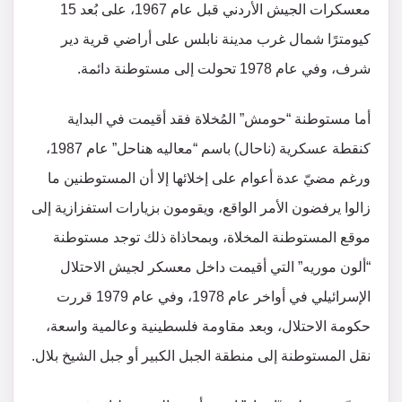
معسكرات الجيش الأردني قبل عام 1967، على بُعد 15
كيومترًا شمال غرب مدينة نابلس على أراضي قرية دير
شرف، وفي عام 1978 تحولت إلى مستوطنة دائمة.
أما مستوطنة “حومش” المُخلاة فقد أقيمت في البداية
كنقطة عسكرية (ناحال) باسم “معاليه هناحل” عام 1987،
ورغم مضيّ عدة أعوام على إخلائها إلا أن المستوطنين ما
زالوا يرفضون الأمر الواقع، ويقومون بزيارات استفزازية إلى
موقع المستوطنة المخلاة، وبمحاذاة ذلك توجد مستوطنة
“ألون موريه” التي أقيمت داخل معسكر لجيش الاحتلال
الإسرائيلي في أواخر عام 1978، وفي عام 1979 قررت
حكومة الاحتلال، وبعد مقاومة فلسطينية وعالمية واسعة،
نقل المستوطنة إلى منطقة الجبل الكبير أو جبل الشيخ بلال.