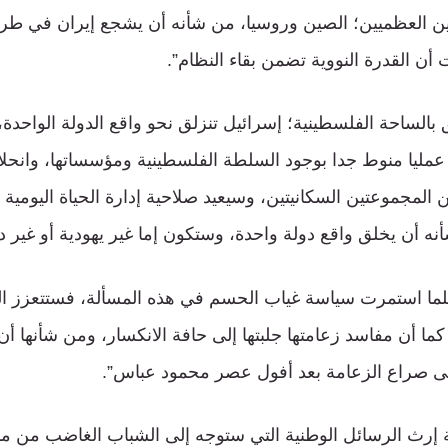
ين العظميين؛ الصين وروسيا، من شأنه أن يشجع إيران في طريقه
ت أن القدرة النووية تضمن بقاء النظام”.
ق بالساحة الفلسطينية؛ إسرائيل تنزلق نحو واقع الدولة الواحدة
 عمليا منوط جدا بوجود السلطة الفلسطينية ومؤسساتها، وانح
 المجموعتين السكانيتين، وسيعيد صلاحية إدارة الحياة اليومية 
ه أن يخلق واقع دولة واحدة، وستكون إما غير يهودية أو غير د
“كلما استمرت سياسة غياب الحسم في هذه المسألة، فستتعزز ا
ما أن مفاسد زعامتها جلبتها إلى حافة الانكسار، ومن شأنها أ
لى صراع الزعامة بعد أفول عصر محمود عباس”.
 إرث الرسائل الوطنية التي ستوجه إلى الشباب الغاضب من مد