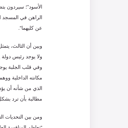
الأسود”؛ سيردون بتص
الراهن في المسجد ال
عن كليهما”.
وبين أن الثالث، يتمث
ولا يوجد رئيس دولة ي
وفي قلب الجلبة يوجد
مكانته الداخلية ووهم
الذي من شأنه أن يؤد
مطالبة بأن ترد بشكل 
ومن بين التحديات الت
“تعاظم المنافسة الع