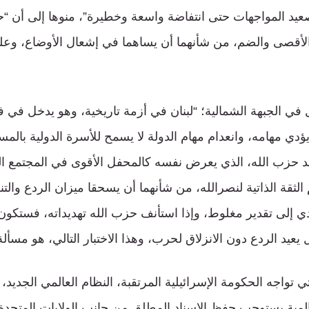
عيد المواجهات حتى انتفاضة واسعة وخطيرة”، منوها إلى أن “ح
أقصى والضم، من شأنهما أن يساهما في إشعال الأوضاع، وعليه 
ل في الجبهة الشمالية؛ “لبنان في أزمة تاريخية، وهو يدخل في 
ؤدي مهامه، وانعدام مهام الدولة لا يسمح للأسرة الدولية بالمسا
 حزب الله، الذي يعرض نفسه كالمحفل الأقوى في المجتمع اللب
 الثقة الذاتية لنصرالله، من شأنهما أن يسحقا ميزان الردع والتن
ي إلى تقدير مغلوط، وإذا استأنف حزب الله تهديداته، فستكو
يعيد الردع دون الانزلاق لحرب، وهذا الاختبار التالي، هو مسأ
ي تواجه الحكومة الإسرائيلية المرتقبة، النظام العالمي الجديد،
المية يستوجب حفظ الإسناد المطلق من جانب الولايات المتحدة