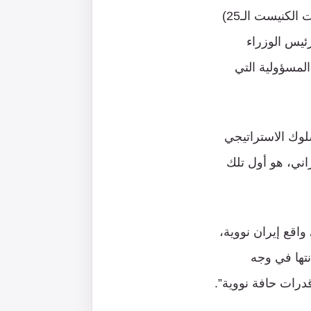
العسكرية “أمان” سابقا: “بعد فترة طويلة من الاضطراب، في الجولة الحالية (انتخابات الكنيست الـ25)
ئيس الوزراء
لمسؤولية التي
أمنية، واستمرار السلوك الاستراتيجي
راني، هو أول تلك
واقع إيران نووية،
نتها في وجه
درات حافة نووية”.