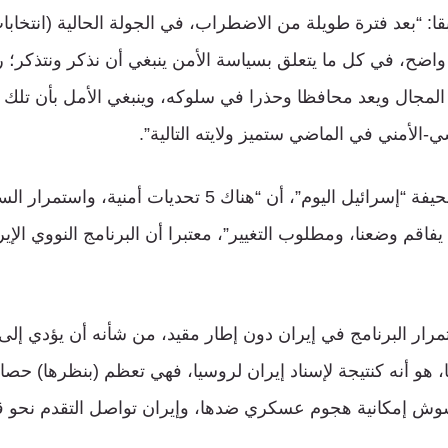
ح، في كل ما يتعلق بسياسة الأمن ينبغي أن نذكر ونتذكر؛ ر
جال ويعد محافظا وحذرا في سلوكه، وينبغي الأمل بأن تلك ا
الأمني في الماضي ستميز ولايته التالية”.
وأوضح في مقاله بصحيفة “إسرائيل اليوم”، أن “هناك 5 تحديات 
 يفاقم وضعنا، ومطلوب التغيير”، معتبرا أن البرنامج النووي الإي
مرار البرنامج في إيران دون إطار مقيد، من شأنه أن يؤدي إلى 
ا، هو أنه كنتيجة لإسناد إيران لروسيا، فهي تعظم (بنظرها) حصا
شوش إمكانية هجوم عسكري ضدها، وإيران تواصل التقدم نحو ق