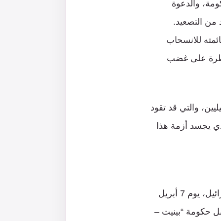
ومة، والدعوة
 من التصعيد.
ئمته للانسحاب
يطرة على غضب
ليين، والتي قد تقود
ذي يجسد أزمة هذا
عقب إعلان عضوة الكنيست “عيديت سيلمان” استقالتها من الائتلاف الحاكم في إسرائيل، يوم 7 أبريل
قبل حكومة “بينيت –