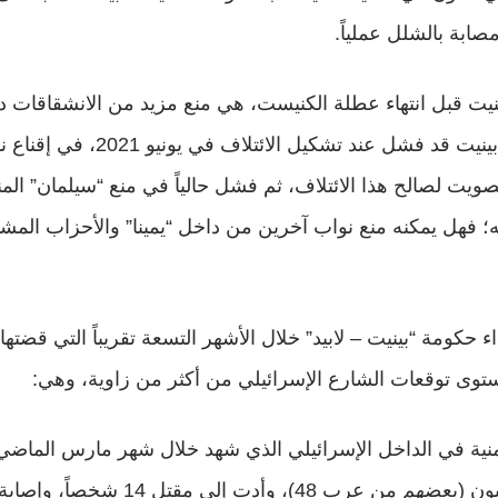
ابة بالشلل عملياً.
ينيت قبل انتهاء عطلة الكنيست، هي منع مزيد من الانشقاقات دا
يقوده. ولكن إذا كان بينيت قد فشل عند 
يت لصالح هذا الائتلاف، ثم فشل حالياً في منع “سيلمان” المن
يه؛ فهل يمكنه منع نواب آخرين من داخل “يمينا” والأحزاب المشا
ء حكومة “بينيت – لابيد” خلال الأشهر التسعة تقريباً التي قضت
توى توقعات الشارع الإسرائيلي من أكثر من زاوية، وهي:
لأمنية في الداخل الإسرائيلي الذي شهد خلال شهر مارس الماض
وأدت إلى مقتل 14 شخصاً، وإصابة عشرات غيرهم.