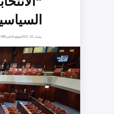
“الانتخاب
السياسي
نيسان 20, 2022
موقع الناشر
890
ق