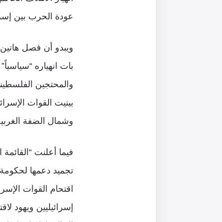
عودة الحرب بين إسر
ويبدو أن فصل هاتين ا
بات انهياره “سياسياً
والمحتجين الفلسطينيي
بينيت القوات الإسرائ
وشمال الضفة الغربية
فيما أعلنت “القائمة 
تجميد دعمها لحكومة “
اقتحام القوات الإس
إسرائيليين ويهود لاق