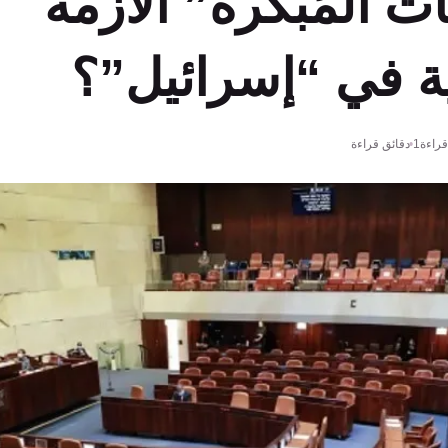
ات المُبكرة” الأزمة
ة في “إسرائيل”؟
راءة
1 دقائق قراءة