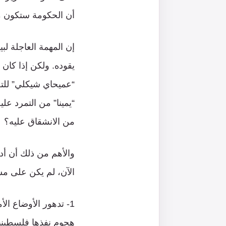
أن الحكومة ستكون مص
إن المهمة العاجلة لب
“عميحاي شيكلي” للتصو
“يمينا” من التمرد عل
من الانشقاق عليه؟
والأهم من ذلك أن أدا
الآن، لم يكن على مس
1- تدهور الأوضاع ا
هجوم نفذها فلسطينيون (بعضهم من عرب 48)، 