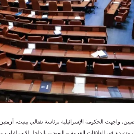
يين، واجهت الحكومة الإسرائيلية برئاسة نفتالي بينيت، أزمتين
كم، وتصدع في العلاقات العربية – اليهودية بالداخل الإسرائيلي، 