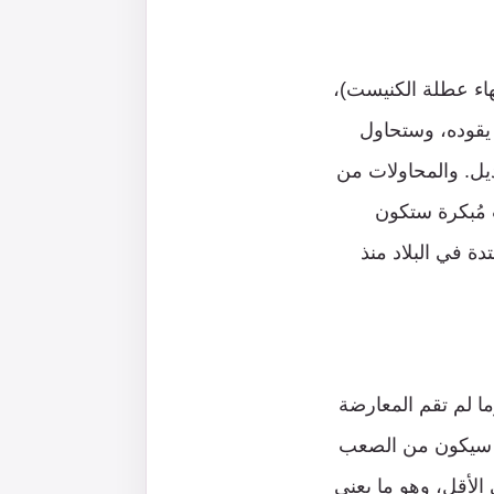
هاء عطلة الكنيست)،
 يقوده، وستحاول
ديل. والمحاولات من
 مُبكرة ستكون
الممتدة في البلاد منذ
نائباً فقط في الكنيست، وما لم تقم المعارضة
ن سيكون من الصعب
لكنيست يتطلب الموافقة علية أغلبية 61 نائباً على الأقل، وهو ما يعني