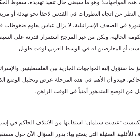
لت هذه المواجهات؛ وهو ما سيعني حال تنفيذ تهديده، سقوط الحك
 النظر عن اتجاه التطورات في القدس لاحقاً نحو تهدئة أو مزيد
ورة في الصحف الإسرائيلية، لا يزال عباس يقاوم ضغوطات قا
مة الحالية، ولكن من غير المرجح استمرار قدرته على الس
نيست أو المعارضين له في الوسط العربي لوقت طويل.
ؤ بما ستؤول إليه المواجهات الجارية بين الفلسطينيين والإسرائي
لحاكم، فيبدو أن الأهم في هذه المرحلة عرض وتحليل الوضع ال
 عن الوضع المتدهور أمنياً في الوقت الراهن.
ئتلاف للأغلبية الضئيلة التي يتمتع بها؛ يدور السؤال الآن حول مست