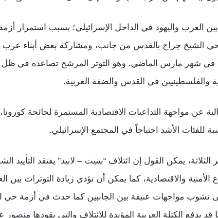
تر بين العرب واليهود في الداخل الإسرائيلي؛ بسبب استمرار أزم
ل في شهر مارس الماضي. وهو التوتر المرشح تصاعده في ظل ال
ية والفلسطينيين في القدس والضفة الغربية.
لية عن مواجهة التداعيات الاقتصادية المستمرة لجائحة كورونا، 
ة للفئات الأشد احتياجاً في المجتمع الإسرائيلي.
ثلاثة، يمكن القول إن ائتلاف “بينيت – لابيد” يفتقد التأييد الش
الأمنية والاقتصادية، كما يمكن أن تؤدي زيادة التوترات بين ال
لى نشوب مواجهات عنيفة بين الجانبين كما حدث في أزمة حي 
 قد يدفع الكتلة العربية المؤيدة للائتلاف والتي يقودها منصور 