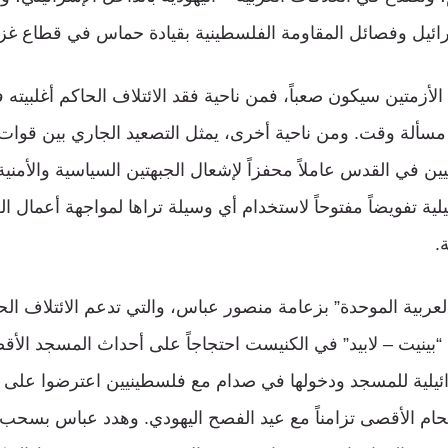
ائيل وفصائل المقاومة الفلسطينية بقيادة حماس في قطاع غزة
لأزمتين سيكون صعباً، فمن ناحية فقد الائتلاف الحاكم أغلبيته
” مسألة وقت. ومن ناحية أخرى، يمثل التصعيد الجاري بين قوات ا
ن في القدس عاملاً محفزاً لإشعال الجبهتين السياسية والأمنية
يلية تفويضاً مفتوحاً لاستخدام أي وسيلة تراها لمواجهة أعمال
.
العربية الموحدة” بزعامة منصور عباس، والتي تدعم الائتلاف ال
بينيت – لابيد” في الكنيست احتجاجاً على أحداث المسجد الأقص
رائيلية للمسجد ودخولها في صدام مع فلسطينيين اعترضوا عل
تحام الأقصى تزامناً مع عيد الفصح اليهودي. وهدد عباس بسحب ت