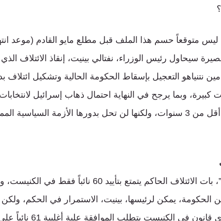
؟
، ليس متوقعاً حسم هذا الملف قبل مطلع مايو القادم (موعد انت
صيرة سيحاول رئيس الوزراء، نفتالي بينيت، إنقاذ الائتلاف الذي
مين نتنياهو التعجيل بإسقاط الحكومة الحالية وتشكيل ائتلاف ب
 كبيرة، وبما يرجح في النهاية احتمال ذهاب إسرائيل لانتخابات
الخامسة في غضون أقل من 3 سنوات، ولكنها لن تحل بدورها الأزمة السياسية 
بعد استقالة “سيلمان”، بات الائتلاف الحاكم يتمتع بتأييد 60 
الحكومة، يمكن لرئيسها، بينيت، الاستمرار في الحكم، ولك
على حكومته تمرير أي قانون في ا