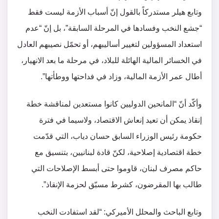
وتابع هيلر مستدركاً بالقول إنّ أسباب الأزمة ليست فقط
“جشع النخب وفسادها في المرحلة السابقة”، بل إنّ “عدم
استعداد المسؤولين لتغيير أساليبهم، أو تحمّل نصيبهم العادل
في الخسائر المالية الهائلة للبلاد، في مرحلة ما بعد الانهيار،
أطال عمر الأزمة المالية، وزاد في فداحتها ووطأتها”.
وأكّد أنّ “المانحين الدوليين كانوا مستعدين لمناقشة خطة
إنقاذ يمكن أن تعيد إنعاش الاقتصاد، ولاسيما في فترة
حكومة رئيس الوزراء السابق حسان دياب، التي قدّمت
خطة اقتصادية إصلاحية، لكنّ قادة لبنانيين، بتنسيق مع
حاكم مصرف لبنان، قاوموا حتى أبسط الإصلاحات التي
طالب بها المقرضون، كشرط مسبّق لحزمة الإنقاذ”.
وتابع الباحث والمحلل الأميركي: “لقد استفادت النخب