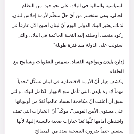
السياسية والمالية في البلاد، على نحو جيد، من النظام
الحالي، وهي ستخسر من أيّ حلّ منظّم لأزمة إفلاس لبنان.
لذلك، يعتبر البنك الدولي اليوم أنّ لبنان أصبح الآن غارقاً في
ركود متعمد، أوصلته إليه النخبة الحاكمة في البلاد، والتي
استولت على الدولة منذ فترة طويلة”.
إدارة بايدن ومواجهة الفساد: تسييس للعقوبات وتسامح مع
الحلفاء
وكشف هيلر أنّ الأزمة الاقتصادية في لبنان تشكّل “تحدياً
مهماً لإدارة بايدن، التي تأمل منع الانهيار الكامل للبلاد، والتي
سبق أن أعلنت أنّ مكافحة الفساد عالمياً تُعَدّ من أولوياتها
على مستوى الأمن القومي”، مؤكّداً أنّ “الخيارات التي تقف
واشنطن أمامها كلّها تُعَدّ خيارات صعبة بالنسبة إليها، لأنها
ستعني حتماً ضرورة التضحية بعدد من المصالح