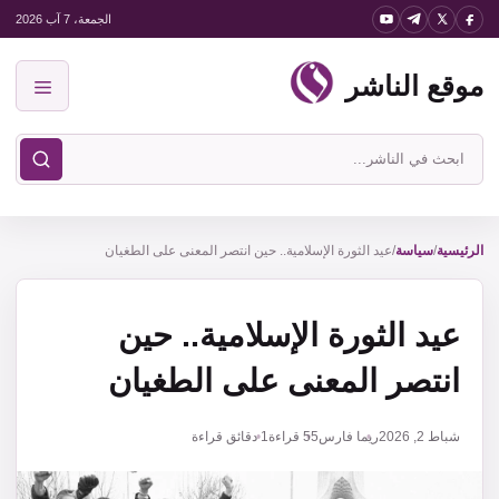
نتقل
الجمعة، 7 آب 2026
لى
موقع الناشر
لمحتوى
القائمة
ابحث
في
موقع
الناشر
الرئيسية
/
سياسة
/
عيد الثورة الإسلامية.. حين انتصر المعنى على الطغيان
عيد الثورة الإسلامية.. حين
انتصر المعنى على الطغيان
شباط 2, 2026
ريما فارس
55
قراءة
1 دقائق قراءة