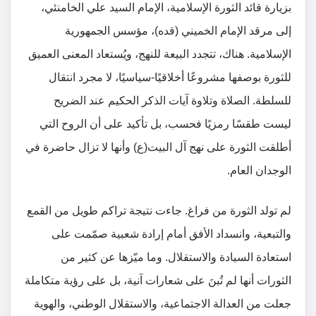
بزيارة قائد الثورة الإسلامية، الإمام السيد علي الخامنئي،
إلى مرقد الإمام الخميني (قده)، مؤسس الجمهورية
الإسلامية. هناك، تتجدد البيعة للنهج، ويُستعاد المعنى العميق
للثورة بوصفها مشروعًا أخلاقيًا-سياسيًا، لا مجرد انتقال
للسلطة. الصلاة وتلاوة آيات الذكر الحكيم عند الضريح
ليست طقسًا رمزيًا فحسب، بل تأكيد على أن الروح التي
أطلقت الثورة على نهج آل البيت(ع) وأنها لا تزال حاضرة في
الوجدان العام.
لم تولد الثورة من فراغ. جاءت نتيجة تراكم طويل من القمع
والتبعية، وانسداد الأفق أمام إرادة شعبية صمّمت على
استعادة السيادة والاستقلال. وما ميّزها عن كثير من
الثورات أنها لم تُبنَ على شعارات آنية، بل على رؤية متكاملة
جعلت من العدالة الاجتماعية، والاستقلال الوطني، والهوية