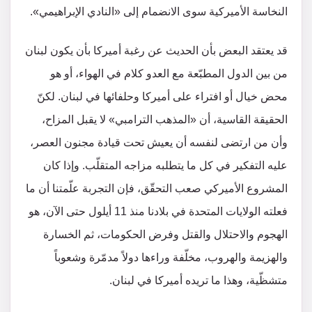
النخاسة الأميركية سوى الانضمام إلى «النادي الإبراهيمي».
قد يعتقد البعض بأن الحديث عن رغبة أميركا بأن يكون لبنان
من بين الدول المطبّعة مع العدو كلام في الهواء، أو هو
محض خيال أو افتراء على أميركا وحلفائها في لبنان. لكنّ
الحقيقة القاسية، أن «المذهب الترامبي» لا يقبل المزاح،
وأن من ارتضى لنفسه أن يعيش تحت قيادة مجنون العصر،
عليه التفكير في كل ما يتطلبه مزاجه المتقلّب. وإذا كان
المشروع الأميركي صعب التحقّق، فإن التجربة علّمتنا أن ما
فعلته الولايات المتحدة في بلادنا منذ 11 أيلول حتى الآن، هو
الهجوم والاحتلال والقتل وفرض الحكومات، ثم الخسارة
والهزيمة والهروب، مخلّفة وراءها دولاً مدمّرة وشعوباً
متشظّية، وهذا ما تريده أميركا في لبنان.