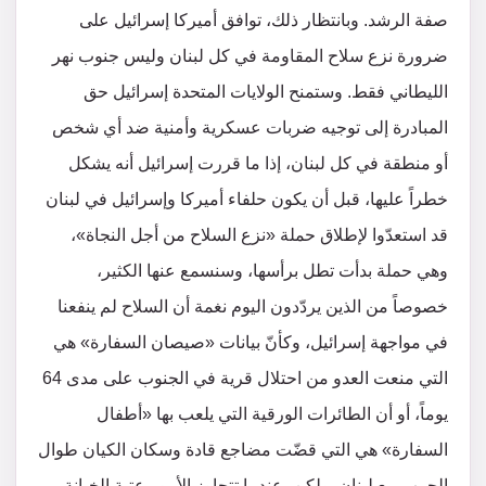
صفة الرشد. وبانتظار ذلك، توافق أميركا إسرائيل على
ضرورة نزع سلاح المقاومة في كل لبنان وليس جنوب نهر
الليطاني فقط. وستمنح الولايات المتحدة إسرائيل حق
المبادرة إلى توجيه ضربات عسكرية وأمنية ضد أي شخص
أو منطقة في كل لبنان، إذا ما قررت إسرائيل أنه يشكل
خطراً عليها، قبل أن يكون حلفاء أميركا وإسرائيل في لبنان
قد استعدّوا لإطلاق حملة «نزع السلاح من أجل النجاة»،
وهي حملة بدأت تطل برأسها، وسنسمع عنها الكثير،
خصوصاً من الذين يردّدون اليوم نغمة أن السلاح لم ينفعنا
في مواجهة إسرائيل، وكأنّ بيانات «صيصان السفارة» هي
التي منعت العدو من احتلال قرية في الجنوب على مدى 64
يوماً، أو أن الطائرات الورقية التي يلعب بها «أطفال
السفارة» هي التي قضّت مضاجع قادة وسكان الكيان طوال
الحرب مع لبنان. ولكن، عندما تتجاوز الأمور عتبة الخيانة،