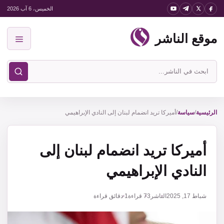
نتقل
الخميس، 6 آب 2026
لى
موقع الناشر
لمحتوى
القائمة
ابحث
في
موقع
الناشر
الرئيسية
/
سياسة
/
أميركا تريد انضمام لبنان إلى النادي الإبراهيمي
أميركا تريد انضمام لبنان إلى
النادي الإبراهيمي
شباط 17, 2025
الناشر
73
قراءة
1 دقائق قراءة