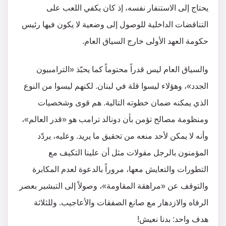
يحتاج إلى الاستنفار نفسه، إذ كان يكفي اللعب على
التناقضات الداخلية للوصول إلى وضعية لا يكون فيها رئيس
حكومة العهد الأولى خارج السياق العام.
والسياق العام ليس قدراً محتوماً كما يحبّذ «الترامبيون
الجدد»، وهؤلاء ليسوا قلة في لبنان. لكنهم ليسوا من النوع
الذي يمكنه ضمان خطوته التالية. هم قوى وشخصيات
ومنظومة مصالح تؤمن بأن دونالد ترامب هو «قدر العالم»،
وأنه لا يمكن لأحد منعه من تحقيق ما يريد. وعليه، يردّد
المؤمنون بالرجل مقولات مثل أن علينا التكيف مع
التطورات والتعايش معها، مروراً بالدعوة لعدم المكابرة
والتوقف عن «مراهقة المقاومة»، وصولاً إلى التبشير بعصر
الرفاه والازدهار مع صانع الصفقات والأعاجيب. وللثلاثة
هدف واحد: بدنا نعيش!