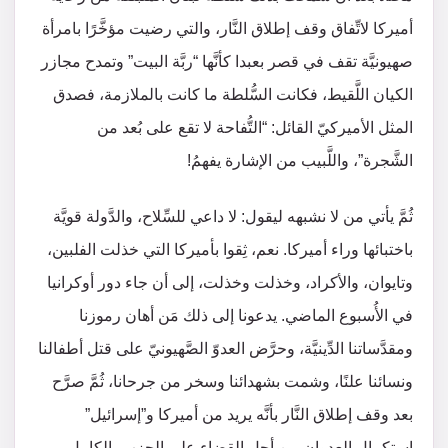
أميركا لاتِّفاق وقف إطلاق النَّار، والتي رضيت مؤخَّرًا بامرأة
صهيونيَّة تقف في قصر بعبدا كأنَّها “ربَّة البيت” وتمدح مجازر
الكيان اللَّقيط، فكانت السُّلطة ما كانت بالملازمة، فصدق
المثل الأميركيّ القائل: “التُّفاحة لا تقع على بُعد من
الشَّجرة”، واللَّبيب من الإشارة يفهمُ!
ثُمَّ يأتي من لا نشبهه ليقول: لا داعي للسِّلاح، والدَّولة قويَّة
باختبائها وراء أميركا. نعم، ثِقوا بأميركا التي خذلت الفلبين،
وتايوان، والأكراد، وخذلت وخذلت، إلى أن جاء دور أوكرانيا
في الأُسبوع الماضي. يدعونا إلى ذلك مَن أهان رموزنا
ومقدَّساتنا الدِّينيَّة، وحرَّض العدوّ الصَّهيونيّ على قتل أطفالنا
ونسائنا علنًا، وشمت بشهدائنا وسخر من جرحانا، ثُمَّ صرَّح
بعد وقف إطلاق النَّار بأنَّه يريد من أميركا و”إسرائيل”
استكمال العدوان من أجل القضاء على الحزب بالكامل