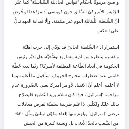
وأصبح مرهونًا بأحكام “قوانين الجاذبيَّة السِّياسيَّة” كما عبَّر
الرَّئيس الأميركيّ السَّابق جون كوينسي آدامز! هذا لو فُرض
أنَّ السُّلطة اللُّبنانيَّة اليوم غير ملتفتة، وإلّا فبداية العهد تدلُّ
على العكس.
استمرار أداء السُّلطة الحاليّ قد يؤدِّي إلى حرب أهليَّة
وتقسيم ينتظره من لديه مشاريع توسُّعيَّة. هل تدبَّر رئيس
الحكومة في أبعاد الطَّاعة المطلقة لأميركا؟ ربَّما لديه خُطَّة
فاتتني عند اضطراب مخارج الحروف. سأقول ما أعلمه وما
لا أعلمه. أعلم أنَّ الانقياد لأوامر أميركا يعني بالضَّرورة عدم
مزاحمة “إسرائيل”، فإذا كان سلام يريد التَّطبيع فليصرِّح
بذلك علنًا. ولكنَّني لا أعلم طريقة سلميَّة لفرض معادلات
ترضي “إسرائيل” ويلزم منها إلغاء مكوِّن لبنانيّ يمثِّل ٣٠%
من الشَّعب بالحدِّ الأدنى، بل ونسبة كبيرة من الجيش