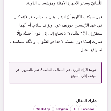
اللُّبنانيّ وسائر الأجهزة الأمنيَّة ومؤسَّسات الدَّولة.
فهل سيكتب التَّاريخ أنَّ اندثار لبنان وانعدام جغرافيَّته كان
في عهد الرَّئيسين جوزيف عون ونوّاف سلام، أم أنَّهما
سيقرِّران أنَّ “السِّيادة” لا تحتاج إلى إذن قوى أجنبيَّة وإلّا
صارت إسمًا دون مسمّى؟ هذا هو السُّؤال، والأيَّام ستكشف
لنا واقع الحال!
تنويه:
الآراء الواردة في المقالات الخاصة لا تعبر بالضرورة عن
موقف إدارة الموقع.
شارك المقال
WhatsApp
Telegram
X
Facebook