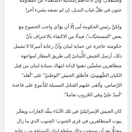
واستقلال، وأنَّ ادِّعاءهم إمكانيَّة الاستغناء عن المقاومة
جنون في ظلِّ غياب البديل، إن لم نصفه بشيء آخر!
ولكنَّ رئيس الحكومة أبى إلّا أن يؤدِّي واجب الخضوع مع
بعض “المستحبَّات”، فبدلًا من الاكتفاء بالاعتراف بأنَّ
حكومته عاجزة عن حماية لبنان وأنَّ رعاية أميركا لا تشمل
ذلك، أرسل الجيش اللُّبنانيّ إلى طريق المطار لمواجهة
متظاهرين سلميِّين ذهبوا لإدانة انتهاك سيادة لبنان من قِبل
الكيان الصُّهيونيّ، فأطلق الجيش “الوطنيّ” على “أهله”
الرَّصاص، وألقى عليهم القنابل المسيلة للدُّموع على قاعدة
“أسدٌ عليَّ وفي الحُروبِ نعامةٌ”.
كان الجيش الإسرائيليّ في تلك الأثناء ينفِّذ الغارات ويفجِّر
بيوت المتظاهرين في قرى الجنوب؛ الجنوب الذي ما زال
محتلًّا بعد أن سمحت بذلك سلطة لبنان المنبثقة من رعاية