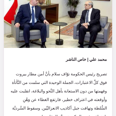
محمد علي | خاص الناشر
تصريح رئيس الحكومة نوّاف سلام بأنَّ أمن مطار بيروت
فوق كلِّ الاعتبارات، الجملة الوحيدة التي سلمت من التَّأتأة
وفهمتها من دون الاستعانة بأهل النَّحو والبلاغة، انقلبت عليه
وأوقعته في اعتراف خطير، فارتفع الغطاء عن وَهْنِ
السُّلطة وتهافت جبل أكاذيب الانعزاليِّين. وسقوط السَّرديَّة