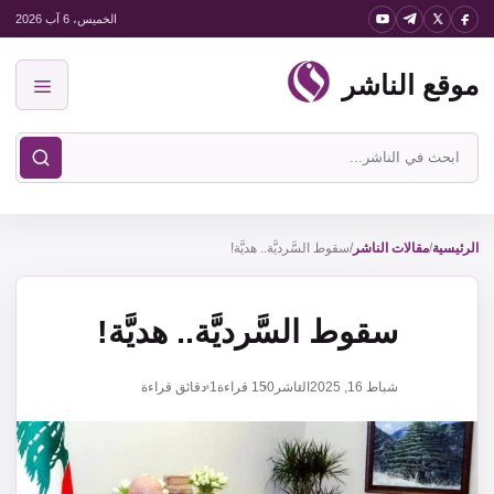
نتقل
الخميس، 6 آب 2026
لى
موقع الناشر
لمحتوى
القائمة
ابحث
في
موقع
الناشر
الرئيسية
/
مقالات الناشر
/
سقوط السَّرديَّة.. هديَّة!
سقوط السَّرديَّة.. هديَّة!
شباط 16, 2025
الناشر
150
قراءة
1 دقائق قراءة