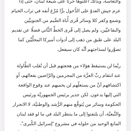
والتَّعاسة، وبذلك أعلنوها حربًا على شيعة لبنان، حتّى إذا
عزم جيش العدوّ على الدُّخول برًّا مُرِّغ أنفه في تراب الخيام
وشمع وكفر كلا وسائر قُرى أُباة الضَّيم من الجنوبيِّين
والبقاعيِّين، ولم يصل إلى قُرى الخطِّ الثَّاني فضلًا عن تقديم
البلد على طبق من ذهب إلى أدوات أميركا المحلِّيِّين كما
تصوَّروا لسذاجتهم أنَّه كان سيفعل.
ربَّما لن يستيقظ هؤلاء من هجعتهم قبل أن تُقلب الطَّاولة
عند انتقام ربِّ العزَّة من المجرمين والرَّاضين بفعالهم، أو
اكتشافهم أنَّ من يستغلّهم لن يحميهم عند وقوع الواقعة
التي إليها يدعون. لكن جدير برئيس الجمهوريَّة ورئيس
الحكومة وسائر من يُتوقَّع منهم الرُّشد والوطنيَّة، لا الانجرار
والتَّبعيَّة، أن يلتفتوا إلى ما ينتظر البلد في ما لو فقد لبنان
المانع الوحيد من حلوله في مشروع “إسرائيل الكُبرى”،