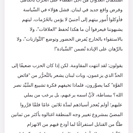
وفرض واقع جديد في لبنان. فشل هؤلاء في السِّياسة
فأوكلوا أُمور بيتهم إلى أجنبيّ لا يؤمن بالحُرُمات. ليتهم
يشبهوننا فيعرفوا أن ما هكذا تُحفظ “العلاقات”، ولا
بالاستقواء بالخارج يُفرض الحضور وتوضع “التَّوازنات”، ولا
بالرِّهان على الإبادة تُضمن “السِّيادة”!
يقولون: لقد انتهت المقاومة. لكن إذا كان الحزب ضعيفًا إلى
الحدِّ الذي يزعمون، وبات لبنان يشعر بالتَّحرُّر من “فائض
القوَّة” كما يصوِّرون، فلماذا تخيفهم فكرة تشييع السَّيِّد نصر
الله؟ ببساطة، لأنَّ اسمه يرعبهم، بل يرعب من يملي
عليهم؛ أوَلم يُعجز أسيادَهم لمدَّة ثلاثين عامًا فلمَّا قرَّروا
المضيّ بمشروع تغيير وجه المنطقة اغتالوه بأكثر من ثمانين
طنًّا من القنابل استفراغًا لما أودع فيهم من الانهزام