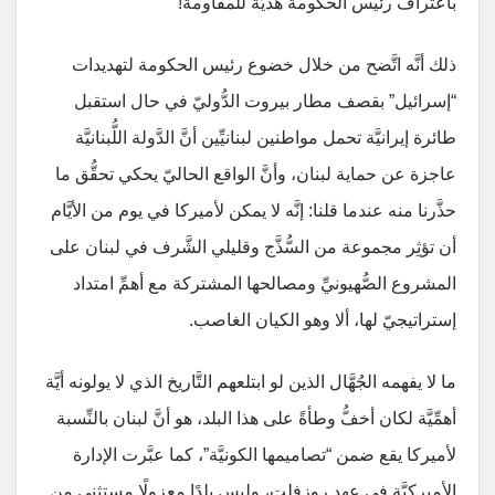
باعتراف رئيس الحكومة هديَّة للمقاومة!
ذلك أنَّه اتَّضح من خلال خضوع رئيس الحكومة لتهديدات
“إسرائيل” بقصف مطار بيروت الدُّوليّ في حال استقبل
طائرة إيرانيَّة تحمل مواطنين لبنانيِّين أنَّ الدَّولة اللُّبنانيَّة
عاجزة عن حماية لبنان، وأنَّ الواقع الحاليّ يحكي تحقُّق ما
حذَّرنا منه عندما قلنا: إنَّه لا يمكن لأميركا في يوم من الأيَّام
أن تؤثِر مجموعة من السُّذَّج وقليلي الشَّرف في لبنان على
المشروع الصُّهيونيِّ ومصالحها المشتركة مع أهمِّ امتداد
إستراتيجيّ لها، ألا وهو الكيان الغاصب.
ما لا يفهمه الجُهَّال الذين لو ابتلعهم التَّاريخ الذي لا يولونه أيَّة
أهمِّيَّة لكان أخفُّ وطأةً على هذا البلد، هو أنَّ لبنان بالنِّسبة
لأميركا يقع ضمن “تصاميمها الكونيَّة”، كما عبَّرت الإدارة
الأميركيَّة في عهد روزفلت، وليس بلدًا معزولًا مستثنى من