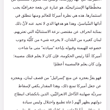
مخطَّطاتها الإستراتيجيَّة. هو عبارة عن بقعة جغرافيَّة يجب
استثمارها. هذه هي نظرة أميركا للعالم ومنها تنطلق في
أدائها السِّياسيّ، وهذا هو هدفها الذي لا تحيد عنه لأنَّ ذلك
بمثابة انحراف عن مقتضى نزعة الاستثنائيَّة التي تعتريهم.
لبنان كغيره من البلدان، لا يخرجه شيء من كلِّيَّة وجوب
خضوعه للهيمنة وقبوله بإباحة “سيادته” متى ما شاءت
أميركا. أمَّا رئيس الحكومة، فإن كان لا يعلم فتلك مصيبة؛
وإن كان يعلم فالمصيبة أعظمُ!
فهو يقرُّ بعجزه عن منع “إسرائيل” من قصف لبنان، وبعجزه
عن جعل أميركا تمنع ذلك، وهذا المقدار يكفي لإسقاط
سرديَّة صهاينة الدَّاخل الانعزاليِّين، الذين بانكشاف انبطاح
دولتهم يظهر أنَّهم دُعاة تطبيع واحتلال وليس سيادة