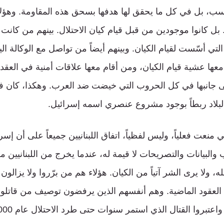
ب، بل في كل ما يحقق لها هدفها بسحق هذه المقاومة. وهؤلا
 بل كانوا موجودين من قبل قيام كيان الاحتلال. بينهم من كانت 
تي أسّست لقيام الكيان. وبينهم أيضاً من تواصل مع الوكالة اليه
عها عشية قيام الكيان، ومن أقام معها علاقات أمنية في العقد
 جانبها في كل الحروب التي خيضت ضد العرب. وهكذا، كان في 
بلاد ربطاً بوجود مشروع عنصري اسمه إسرائيل.
 منعت فعلياً، وليس لفظياً، اتفاق اللبنانيين جميعاً على أن إس
والبيانات والتصريحات لا قيمة له، عندما يخرج من اللبنانيين
ه، ولا يرى الشر آتياً من الكيان. هؤلاء هم من برّروا ولا يزال
لعقود الماضية. وهم أنفسهم الذين يرفضون توصيف من قاتلوا