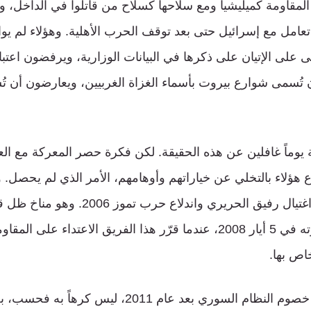
 المقاومة كميليشيا ومع سلاحها كسلاح من قاتلوا في الداخل، 
عامل مع إسرائيل حتى بعد توقف الحرب الأهلية. وهؤلاء لم يوافق
ن تُسمى شوارع بيروت بأسماء الغزاة الغربيين، ويعارضون أن تُ
 يوماً غافلين عن هذه الحقيقة. لكن فكرة حصر المعركة مع ال
 هؤلاء بالتخلي عن خياراتهم وأوهامهم، الأمر الذي لم يحصل. 
عام ونصف عام بين اغتيال رفيق الحريري واندل
المجنونة، وكانت ذروته في 5 أيار 2008، عندما قرّر هذا الفريق الاعتداء
اص بها.
هؤلاء أنفسهم دعموا خصوم النظام السوري بعد عام 2011،