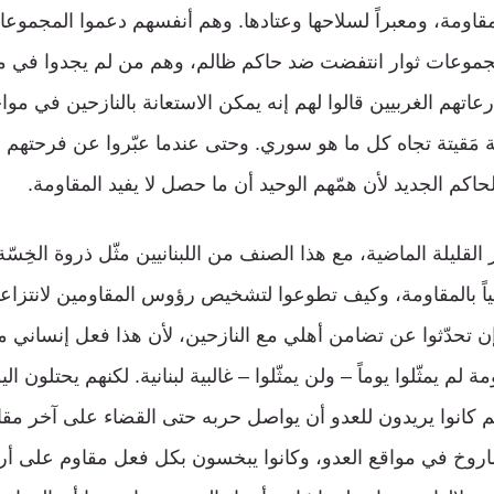
جموعات ثوار انتفضت ضد حاكم ظالم، وهم من لم يجدوا في م
تهم الغربيين قالوا لهم إنه يمكن الاستعانة بالنازحين في موا
 مَقيتة تجاه كل ما هو سوري. وحتى عندما عبّروا عن فرحتهم
حاكم الجديد لأن همّهم الوحيد أن ما حصل لا يفيد المقاومة.
 القليلة الماضية، مع هذا الصنف من اللبنانيين مثّل ذروة الخِسّ
ياً بالمقاومة، وكيف تطوعوا لتشخيص رؤوس المقاومين لانتزاعها
ن تحدّثوا عن تضامن أهلي مع النازحين، لأن هذا فعل إنساني
 لم يمثّلوا يوماً – ولن يمثّلوا – غالبية لبنانية. لكنهم يحتلون ا
م كانوا يريدون للعدو أن يواصل حربه حتى القضاء على آخر مقا
وخ في مواقع العدو، وكانوا يبخسون بكل فعل مقاوم على أر