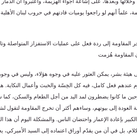
 وخلالها وبعدها، على إشاعة أجواء الهزيمة، واعتبروا أن الدمار 
ة، علماً أنهم لو راجعوا يوميات قادتهم في حروب لبنان الأهلية، 
جر المقاومة إلى ردة فعل على عمليات الاستفزاز المتواصلة وت
 المقاومة هُزمت
 هيئة بشر، يمكن العثور عليه في وجوه هؤلاء، وليس في وجوه ا
م عندهم فعل كامل، فيه كل الخِسّة والخبث وأعمال النكاية. هؤل
ازحين ما كانوا يضطرون لمد اليد من أجل الطعام والسكن، كما 
العودة إلى بيوتهم، وساءهم أكثر أن تخرج المقاومة لتقول لشعب
لكبير بإعادة الإعمار واحتضان الناس. والمشكلة اليوم أن هذا ال
كلام، بل في أن من يقدّم أوراق اعتماده إلى السيد الأميركي، 