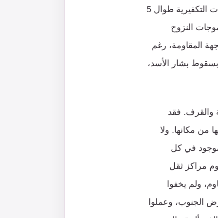
مركز دعم متقدماً للمقاومة، ومعبراً لسلاحها وعتادها. وهم أنفسهم دعموا المجموعات التكفيرية طوال 5
وجات النزوح
جهة المقاومة، رغم
 بسقوط بشار الأسد،
ة والقرف. فقد
 من مكانها. ولا
 موجود في كل
ليوم مراكز ثقل
وم، ولم يخفوا
ض الجنوب، وعملوا