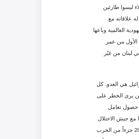
ء ليسوا طارئين
له علاقاته مع
ودية العالمية وباعها
 الأول من عمر
لبنان من غيّر
رائيل هي العدو. كل
 من يرى الخطر على
ون حصول تعامل
 مع جيش الاحتلال
في الجنوب بالعملاء، واعتبروا القتال الذي استمر سنوات حتى طرد الاحتلال عام 2000 جزءاً من الحرب