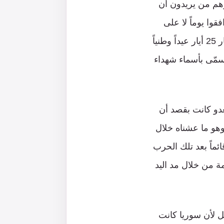
وهم من يريدون أن
وا يوماً لا على
مبدأ المقاومة، ولا حتى على الإتيان على ذكرها في البيانات الوزارية، ويرفضون اعتبار 25 أيار عيداً وطنياً
سمّى بأسماء شهداء
عدو كانت بقصد أن
وهو ما عشناه خلال
اع حرب تموز 2006. وهو مناخ ظل قائماً بعد تلك الحرب
 على المقاومة من خلال مد اليد
 ليس كرهاً به فحسب، بل لأن سوريا كانت