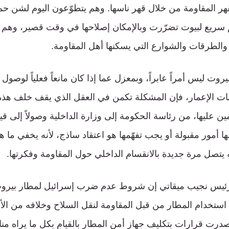
قهر المقاومة من خلال قهر ناسها. وهم يتطوّعون اليوم لشن حم
 سريع لبيوت تضرّرت وبالإمكان إصلاحها في وقت قصير، وهم حت
 والطرقات والشوارع التي يسكنها أهل المقاومة.
ت ليس أمراً عابراً، وبمعزل عما إذا كان مانعاً فعلياً لوصول 
لبات الإعمار، فإن المشكلة تكمن في العقل الذي يقف خلف هذه
ن عليها، من رئاسة الحكومة إلى وزارة الداخلية وصولاً إلى قي
نها أمور مقبولة أو يجب تفهّمها هو اعتقاد ساذج، لأنه يخفي ما 
يتصل مرة جديدة بالانقسام الداخلي حول المقاومة وفكرتها.
رئيس نجيب ميقاتي إن شروط عدم ضرب إسرائيل لمطار بيروت 
استخدام المطار من قبل المقاومة لنقل السلاح وخلافه من الأ
 صدرت قرارات بتكليف جهاز أمن المطار بالقيام بكل ما يراه منا