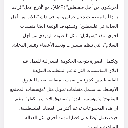
أمريكيون من أجل فلسطين” (AMP)، مع “أذرع عمل” يُزعم
زورًا أنها منظمات دعم حماس، بما في ذلك “طلاب من أجل
العدالة في فلسطين”. وتستهدف الوثيقة أيضًا منظمات
أخرى تنتقد “إسرائيل”، مثل “الصوت اليهودي من أجل
السلام”، التي تنظم مسيرات وتجند الأعضاء وتنشر الدعاية.
وتكتمل الصورة بتوجيه الحكومة الفيدرالية للعمل على
إغلاق المؤسسات التي تدعم المنظمات المؤيدة
للفلسطينيين كجزء من سياسة متعلقة بقضايا الشرق
الأوسط، بما يشمل منظمات تمويل مثل “مؤسسات المجتمع
المفتوح” و”مؤسسة تايدز” و”صندوق الإخوة روكفلر”، رغم
أن هذه المجموعات تدعم أكثر من القضايا الفلسطينية،
حيث تعمل أيضًا على قضايا مهمة أخرى مثل العدالة
المناخية والهجرة.