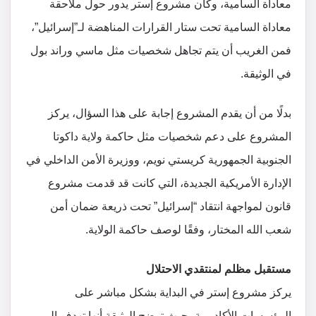
معاداة السامية، وكان مشروع إستر يدور حول ملاحقة
معاداة السامية تحت ستار القرارات المناهضة لـ”إسرائيل”،
فمن الغريب أن يتم تجاهل شخصيات مثل ماسي وراند بول
في الوثيقة.
بدلًا من أن يقدم المشروع إجابة على هذا السؤال، يركز
المشروع على دعم شخصيات مثل حاكمة ولاية داكوتا
الجنوبية الجمهورية كريستي نويم، ووزيرة الأمن الداخلي في
الإدارة الأمريكية الجديدة، التي كانت قد قدمت مشروع
قانون لمواجهة انتقاد “إسرائيل” تحت ذريعة ضمان أمن
شعب الله المختار، وفقًا لوصف حاكمة الولاية.
مستقبل مظلم لمنتقدي الاحتلال
يركز مشروع إستر في البداية بشكل مباشر على
المؤسسات الأكاديمية، حيث توضح الوثيقة أنها تهدف إلى