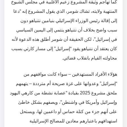
كما تهاجم وثيقة المشروع زعيم الأغلبية في مجلس الشيوخ
المنتهية ولايته، تشاك شومر، الذي يقول المشروع إنه “دعا
إلى إقالة رئيس الوزراء الإسرائيلي بنيامين نتنياهو دون
سبب واضح بخلاف أن نتنياهو ينتمي إلى اليمين السياسي
في إسرائيل”، لكن الحقيقة أن شومر أطلق هذه الدعوة لأنه
كان يعتقد أن نتنياهو يقود “إسرائيل” إلى مسار كارثي بسبب
محاولته القيام بانقلاب قضائي.
هؤلاء الأفراد المستهدفين – سواء كانت مواقفهم من
“إسرائيل” وعدوانها على غزة صريحة أم مترددة – يتهمهم
ملحق مشروع 2025 بقيادة “عصابة نشطة من كارهي اليهود
وإسرائيل وأمريكا في واشنطن”، ويصفهم بشكل خاطئ
على أنهم جزء من كتلة حماس أو داعمين لها، ويستحل
استهدافهم باعتبارهم معادين للمصالح الإسرائيلية