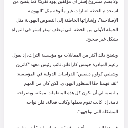
ولا يضم مشروع إستر ​​أي مؤلفين يهود تقريبًا كما يتضح من
استخدام الخطة لعبارات غير مألوفة مثل “اليهودية
الإصلاحية”، وإشاراتها الخاطئة إلى النصوص اليهودية مثل
الجملة الأولى من الخطة التي توظف سِفر إستر في التوراة
بشكل غير صحيح.
ويتضح ذلك أكثر من المقابلات مع مؤسسة التراث، إذ يقول
زعيم المبادرة جيمس كارافانو، نائب رئيس معهد “كاثرين
وشيلبي كولوم ديفيس” للدراسات الدولية في المؤسسة:
“لقد فهمنا حقًا المنظور اليهودي، لكن كان من المهم
بالنسبة لي أن تكون كل هذه المنظمات ممثلة، وبصراحة
تامة، إذا كانت تقوم بعملها وكانت فعالة، فلن نواجه
المشكلة التي نواجهها”.
في هذا الخصوص، أفاد موقع “جويش إنسايدر” أن منظمتين