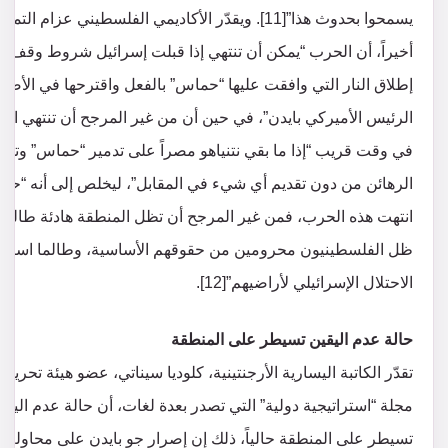
يسمحوا بحدوث هذا”[11]. ويقدّر الأكاديمي الفلسطيني عزام التم
أخيراً، أن الحرب “يمكن أن تنتهي إذا قبلت إسرائيل شروط وقف
إطلاق النار التي وافقت عليها “حماس” بالفعل واقترحها في الأصل
الرئيس الأميركي بايدن”، في حين أن من غير المرجح أن تنتهي ال
في وقت قريب “إذا ما بقي نتنياهو مصراً على تدمير “حماس” وتحر
الرهائن من دون تقديم أي شيء في المقابل”، ليخلص إلى أنه “حتى
انتهت هذه الحرب، فمن غير المرجح أن تظل المنطقة هادئة طالما
ظل الفلسطينيون محرومين من حقوقهم الأساسية، وطالما استمر
الاحتلال الإسرائيلي لأراضيهم”[12].
حالة عدم اليقين تسيطر على المنطقة
تقدّر الكاتبة اليسارية الأرجنتينية، كلوديا سيناتي، عضو هيئة تحرير
مجلة “استراتيجية دولية” التي تصدر بعدة لغات، أن حالة عدم اليقي
تسيطر على المنطقة حالياً، ذلك إن إصرار جو بايدن على محاولة إن