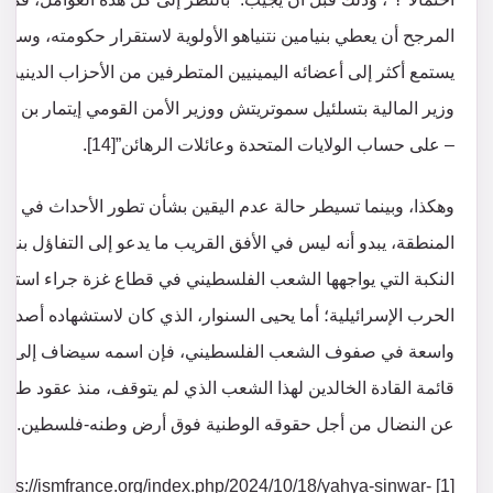
المرجح أن يعطي بنيامين نتنياهو الأولوية لاستقرار حكومته، وسو
يستمع أكثر إلى أعضائه اليمينيين المتطرفين من الأحزاب الدينية –
وزير المالية بتسلئيل سموتريتش ووزير الأمن القومي إيتمار بن غف
– على حساب الولايات المتحدة وعائلات الرهائن”[14].
وهكذا، وبينما تسيطر حالة عدم اليقين بشأن تطور الأحداث في
المنطقة، يبدو أنه ليس في الأفق القريب ما يدعو إلى التفاؤل بنهاي
النكبة التي يواجهها الشعب الفلسطيني في قطاع غزة جراء استمر
الحرب الإسرائيلية؛ أما يحيى السنوار، الذي كان لاستشهاده أصداء
واسعة في صفوف الشعب الفلسطيني، فإن اسمه سيضاف إلى
قائمة القادة الخالدين لهذا الشعب الذي لم يتوقف، منذ عقود طويل
عن النضال من أجل حقوقه الوطنية فوق أرض وطنه-فلسطين.
1] https://ismfrance.org/index.php/2024/10/18/yahya-sinwar-