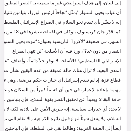
إلى لبنان، إلى هدف استراتيجي غير ما تسميه بـ “النصر المطلق”. 
أن غياب يحيى السنوار “يمثّل “نجاحاً لرئيس الوزراء بنيامين نتنياهو، 
إنه لا يبشّر بأي تقدم نحو السلام في الصراع الإسرائيلي الفلسطيني
كما قدّر جان كريستوف بلوكان في افتتاحية نشرها في 18 من 
الشهر، في صحيفة “لاكروا” الباريسية بعنوان: “موت يحيى السنوار: 
انتصار من دون غد؟”، ورد فيه أن الأسلحة “لن تنهي الصراع
الإسرائيلي الفلسطيني؛ فالأسلحة لا توفر حلاً دائماً”، وأضاف: “على
المدى البعيد، لا تزال هناك حالة عميقة من عدم اليقين بشأن مست
قطاع غزة، إذ لم تقدم إسرائيل أي خيارات حكم مرضية، وهي غير
مهتمة بإعادة الإعمار، في حين أن قسماً كبيراً من السكان هو على
حافة البقاء؛ وبعيداً عن تحقيق النصر بقوة السلاح، فإن بنيامين نتني
لا يحدد أي خيارات سياسية، إنه يفرض الأمن على بلاده، لكنه لا يتص
السلام، ولا يفعل شيئاً لنزع فتيل دائرة الكراهية والانتقام التي تمتد
أيضاً إلى الضفة الغربية؛ وطالما بقي في السلطة، فإن الباحثين ع