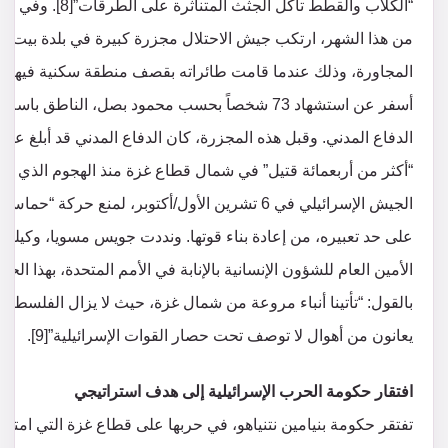
“الكلاب والقطط تأكل الجثث المتناثرة على الطرقات”[8
من هذا الشهر، ارتكب جيش الاحتلال مجزرة كبيرة في بلدة بيت لاه
المجاورة، وذلك عندما قامت طائراته بقصف منطقة سكنية فيها م
أسفر عن استشهاد 73 شخصاً بحسب محمود بصل، الناطق باسم
الدفاع المدني. وقبل هذه المجزرة، كان الدفاع المدني قد أبلغ عن
“أكثر من أربعمائة قتيل” في شمال قطاع غزة منذ الهجوم الذي شن
الجيش الإسرائيلي في 6 تشرين الأول/أكتوبر، لمنع حركة “حماس”
على حد تعبيره، من إعادة بناء قوتها. ونددت جويس مسويا، وكيلة
الأمين العام للشؤون الإنسانية بالإنابة في الأمم المتحدة، بهذا الحا
بالقول: “تأتينا أنباء مروعة من شمال غزة، حيث لا يزال الفلسطيني
يعانون من أهوال لا توصف تحت حصار القوات الإسرائيلية”[9].
افتقار حكومة الحرب الإسرائيلية إلى هدف استراتيجي
تفتقر حكومة بنيامين نتنياهو، في حربها على قطاع غزة التي امتد