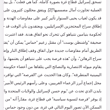
تسحق إسرائيل قطاع غزة بصورة كاملة، كما هي فعلت”، بل ييدو “
العملية تجاوزت آمال مصمميها”[2]. ويتفق محللون كثيرون على أ
قد يكون لغياب يحيى السنوار تأثير كبير على مفاوضات الهدنة وعل
إطلاق سراح المحتجزين الإسرائيليين، ويعتقدون بأن الوقت قد حا
لحكومة بنيامين نتنياهو كي تتحرك نحو اتفاق هدنة. فقد اعتبرت
صحيفة “واشنطن بوست” أن مقتل زعيم “حماس” يمكن أن “يفتح
الطريق أمام مفاوضات جديدة حول اتفاق وقف إطلاق النار وإطلا
سراح الرهائن”، وأن “هذه فرصة يجب على نتنياهو أن يغتنمها، وأن
يقاوم ميوله الانتصارية والنصائح التي يتلقاها من أعضاء حكومته
اليمينية المتطرفة”. وكان هذا الحديث عن “الفرصة” التي توافرت
محل إجماع أبرز الزعماء الغربيين، وعلى رأسهم الرئيس الأميركي
بايدن الذي تحدث عن “يوم حسن لإسرائيل والولايات المتحدة والعا
إذ يوفر “فرصة لتسوية سياسية” في قطاع غزة، مقدّراً أنه “من
الممكن الآن تصور اليوم التالي في غزة، من دون وجود حماس في