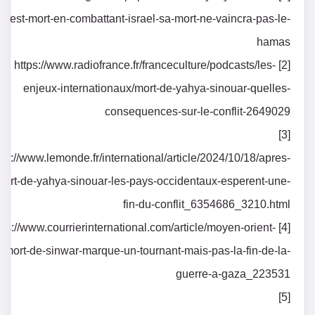
est-mort-en-combattant-israel-sa-mort-ne-vaincra-pas-le-
hamas
[2] https://www.radiofrance.fr/franceculture/podcasts/les-
enjeux-internationaux/mort-de-yahya-sinouar-quelles-
consequences-sur-le-conflit-2649029
[3]
tps://www.lemonde.fr/international/article/2024/10/18/apres-
mort-de-yahya-sinouar-les-pays-occidentaux-esperent-une-
fin-du-conflit_6354686_3210.html
] https://www.courrierinternational.com/article/moyen-orient-
a-mort-de-sinwar-marque-un-tournant-mais-pas-la-fin-de-la-
guerre-a-gaza_223531
[5]