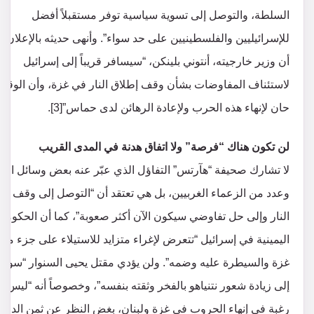
السلطة، والتوصل إلى تسوية سياسية توفر مستقبلاً أفضل
للإسرائيليين والفلسطينيين على حد سواء”. وأنهى حديثه بالإعلان 
أن وزير خارجيته، أنتوني بلينكن، “سيسافر قريباً إلى إسرائيل
لاستئناف المفاوضات بشأن وقف إطلاق النار في غزة، وأن الوقت
حان لإنهاء هذه الحرب ولإعادة الرهائن لدى حماس”[3].
لن تكون هناك “فرصة” ولا اتفاق هدنة في المدى القريب
لا تشارك صحيفة “هآرتس” التفاؤل الذي عبّر عنه بعض وسائل الإع
وعدد من الزعماء الغربيين، بل هي تعتقد أن “التوصل إلى وقف إط
النار وإلى حل تفاوضي سيكون الآن أكثر صعوبة”، كما أن الحكومة
اليمينية في إسرائيل “تتعرض لإغراء متزايد للاستيلاء على جزء من
غزة والسيطرة عليه وضمه”. ولن يؤدي مقتل يحيى السنوار “سوى
إلى زيادة شعور نتنياهو بالفخر وثقته بنفسه”، وخصوصاً أنه “ليس ل
رغبة في إنهاء الحروب في غزة ولبنان، بغض النظر عن ثمن الدم