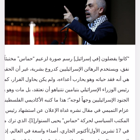
“كانوا يفضلون [في إسرائيل] رسم صورة لزعيم “حماس” مختبئاً ف
نفق، ويستخدم الرهائن الإسرائيليين كدروع بشرية، غير أن الحقيقة
هي أنه فقد حياته وهو يحارب أعداءه، ولم يكن يحاول الفرار، كما أر
رئيس الوزراء الإسرائيلي بنيامين نتنياهو أن نعتقد، بل مات وهو يوا
الجنود الإسرائيليين وجهاً لوجه”؛ هذا ما كتبه الأكاديمي الفلسطيني
عزام التميمي في مقال نشره غداة الإعلان عن استشهاد رئيس
المكتب السياسي لحركة “حماس” يحيى السنوار[1]، الذي 
في 17 تشرين الأول/أكتوبر الجاري، أصداء واسعة في العالم، إذ اع