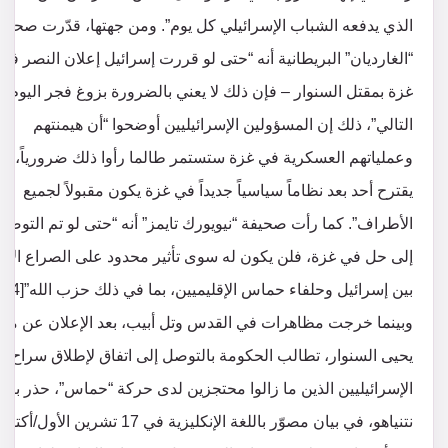
الذي يدفعه الشباب الإسرائيلي كل يوم”. ومن جهتها، قدّرت صحيف
“الغارديان” البريطانية أنه “حتى لو قررت إسرائيل إعلان النصر في
غزة بمقتل السنوار – فإن ذلك لا يعني بالضرورة بزوغ فجر اليوم
التالي”، ذلك إن المسؤولين الإسرائيليين أوضحوا “أن هيمنتهم
وعملياتهم العسكرية في غزة ستستمر طالما رأوا ذلك ضرورياً، ول
يقترح أحد بعد نظاماً سياسياً جديداً في غزة يكون مقبولاً لجميع
الأطراف”. كما رأت صحيفة “نيويورك تايمز” أنه “حتى لو تم التوصل
إلى حل في غزة، فلن يكون له سوى تأثير محدود على الصراع الأ
بين إسرائيل وحلفاء حماس الإقليميين، بما في ذلك حزب الله”[4].
وبينما خرجت مظاهرات في القدس وتل أبيب، بعد الإعلان عن مق
يحيى السنوار، تطالب الحكومة بالتوصل إلى اتفاق لإطلاق سراح
الإسرائيليين الذين ما زالوا محتجزين لدى حركة “حماس”، حذر بنيا
نتنياهو، في بيان مصوّر باللغة الإنكليزية في 17 تشرين الأول/أك