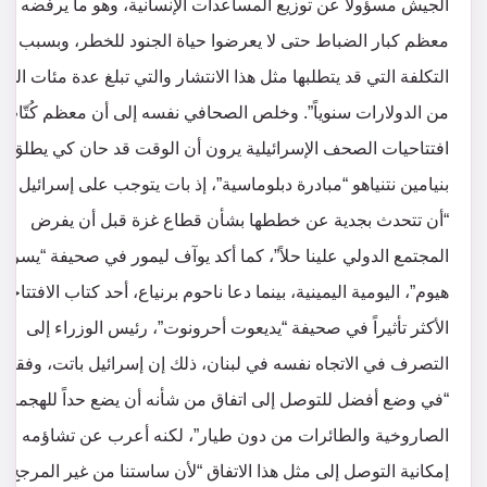
الجيش مسؤولاً عن توزيع المساعدات الإنسانية، وهو ما يرفضه
معظم كبار الضباط حتى لا يعرضوا حياة الجنود للخطر، وبسبب
التكلفة التي قد يتطلبها مثل هذا الانتشار والتي تبلغ عدة مئات الملا
من الدولارات سنوياً”. وخلص الصحافي نفسه إلى أن معظم كُتّاب
افتتاحيات الصحف الإسرائيلية يرون أن الوقت قد حان كي يطلق
بنيامين نتنياهو “مبادرة دبلوماسية”، إذ بات يتوجب على إسرائيل الآ
“أن تتحدث بجدية عن خططها بشأن قطاع غزة قبل أن يفرض
المجتمع الدولي علينا حلاً”، كما أكد يوآف ليمور في صحيفة “يسرائ
هيوم”، اليومية اليمينية، بينما دعا ناحوم برنياع، أحد كتاب الافتتاحي
الأكثر تأثيراً في صحيفة “يديعوت أحرونوت”، رئيس الوزراء إلى
التصرف في الاتجاه نفسه في لبنان، ذلك إن إسرائيل باتت، وفقاً له
“في وضع أفضل للتوصل إلى اتفاق من شأنه أن يضع حداً للهجمات
الصاروخية والطائرات من دون طيار”، لكنه أعرب عن تشاؤمه من
إمكانية التوصل إلى مثل هذا الاتفاق “لأن ساستنا من غير المرجح أ