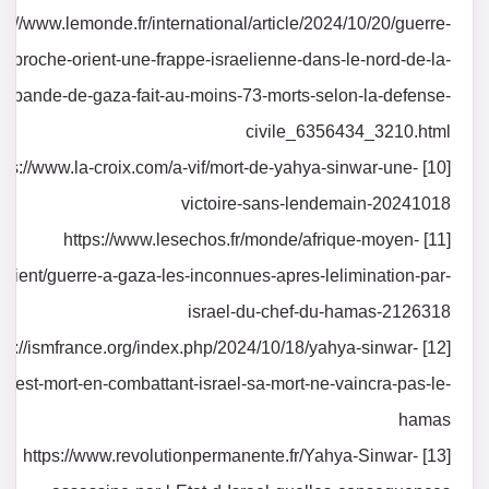
ps://www.lemonde.fr/international/article/2024/10/20/guerre-
u-proche-orient-une-frappe-israelienne-dans-le-nord-de-la-
bande-de-gaza-fait-au-moins-73-morts-selon-la-defense-
civile_6356434_3210.html
0] https://www.la-croix.com/a-vif/mort-de-yahya-sinwar-une-
victoire-sans-lendemain-20241018
[11] https://www.lesechos.fr/monde/afrique-moyen-
orient/guerre-a-gaza-les-inconnues-apres-lelimination-par-
israel-du-chef-du-hamas-2126318
] https://ismfrance.org/index.php/2024/10/18/yahya-sinwar-
est-mort-en-combattant-israel-sa-mort-ne-vaincra-pas-le-
hamas
[13] https://www.revolutionpermanente.fr/Yahya-Sinwar-