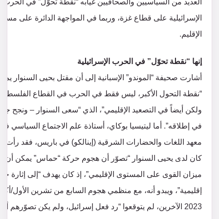
العديد من السياسيين والصحافيين غيابه “نقطة تحوّل” في الحرب
الإسرائيلية على قطاع غزة، وربما في المواجهة الدائرة على مست
الإقليم.
إنها “نقطة تحوّل” في الحرب الإسرائيلية
أشارت صحيفة “الموندو” الإسبانية إلى أن مقتل بحيى السنوار يمثّل
“نقطة التحول الأكبر، ليس فقط في الحرب في القطاع الفلسطيني
ولكن أيضاً في التصعيد الإقليمي”، الذي “سعى السنوار – ونجح جزئيا
في إطلاقه”. أما ليتيسيا بوكاي، أستاذة علم الاجتماع السياسي في
معهد اللغات والحضارات الشرقية (إينالكو) في باريس، فقد رأت أن
كان لدى يحيى السنوار “تصوّر أن هجوم حركة “حماس” يمكن أن يغي
ميزان القوى على المستوى الإقليمي”، إذ كان يهدف “إلى إثارة ح
إقليمية”، ويبدو أنه، مع منظمي هجوم السابع من تشرين الأول/أكتو
2023 الآخرين، لم يتوقعوا “رد فعل إسرائيل، ولم يكن تصوّرهم أن