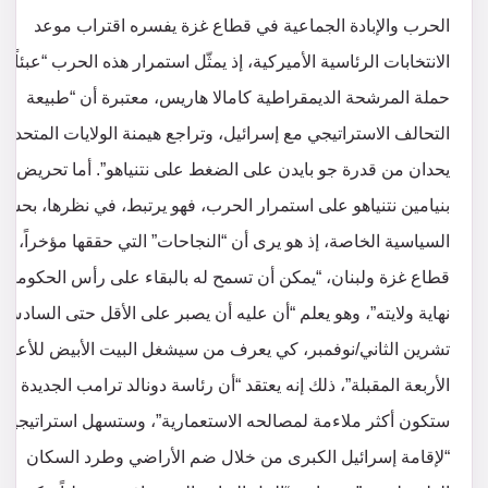
الحرب والإبادة الجماعية في قطاع غزة يفسره اقتراب موعد
الانتخابات الرئاسية الأميركية، إذ يمثّل استمرار هذه الحرب “عبئاً” 
حملة المرشحة الديمقراطية كامالا هاريس، معتبرة أن “طبيعة
التحالف الاستراتيجي مع إسرائيل، وتراجع هيمنة الولايات المتحدة،
يحدان من قدرة جو بايدن على الضغط على نتنياهو”. أما تحريض
بنيامين نتنياهو على استمرار الحرب، فهو يرتبط، في نظرها، بحساب
السياسية الخاصة، إذ هو يرى أن “النجاحات” التي حققها مؤخراً، ف
قطاع غزة ولبنان، “يمكن أن تسمح له بالبقاء على رأس الحكومة 
نهاية ولايته”، وهو يعلم “أن عليه أن يصبر على الأقل حتى السادس
تشرين الثاني/نوفمبر، كي يعرف من سيشغل البيت الأبيض للأعوام
الأربعة المقبلة”، ذلك إنه يعتقد “أن رئاسة دونالد ترامب الجديدة
ستكون أكثر ملاءمة لمصالحه الاستعمارية”، وستسهل استراتيجيته
“لإقامة إسرائيل الكبرى من خلال ضم الأراضي وطرد السكان