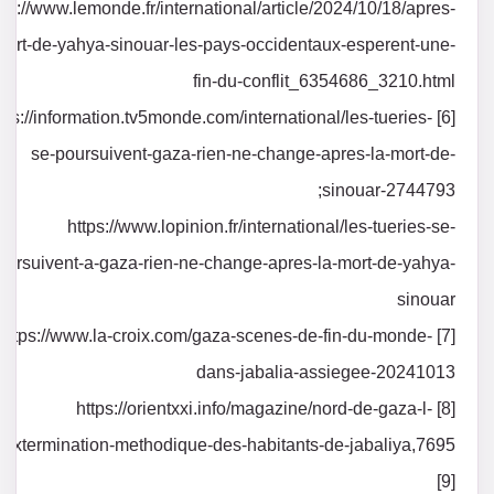
tps://www.lemonde.fr/international/article/2024/10/18/apres-
mort-de-yahya-sinouar-les-pays-occidentaux-esperent-une-
fin-du-conflit_6354686_3210.html
] https://information.tv5monde.com/international/les-tueries-
se-poursuivent-gaza-rien-ne-change-apres-la-mort-de-
sinouar-2744793;
https://www.lopinion.fr/international/les-tueries-se-
oursuivent-a-gaza-rien-ne-change-apres-la-mort-de-yahya-
sinouar
[7] https://www.la-croix.com/gaza-scenes-de-fin-du-monde-
dans-jabalia-assiegee-20241013
[8] https://orientxxi.info/magazine/nord-de-gaza-l-
extermination-methodique-des-habitants-de-jabaliya,7695
[9]