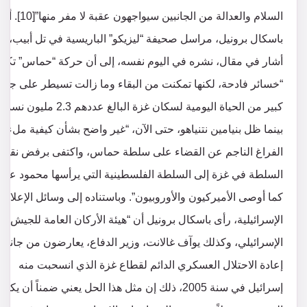
السلام والعدالة من الجانبين سيواجهون عقبة لا مفر منها”[10]. أ
باسكال برونيل، مراسل صحيفة “ليزيكو” الباريسية في تل أبيب، ف
أشار في مقال، نشره في اليوم نفسه، إلى أن حركة “حماس” تكب
“خسائر فادحة، لكنها تمكنت من البقاء وما زالت تسيطر على جزء
كبير من الحياة اليومية لسكان غزة البالغ عددهم 2.3 مليون
بينما ظل بنيامين نتنياهو، حتى الآن، “غير واضح بشأن كيفية ملء
الفراغ الناجم عن القضاء على سلطة حماس، واكتفى برفض نقل
السلطة في غزة إلى السلطة الفلسطينية التي يرأسها محمود عبا
كما أوصى الأميركيون والأوروبيون”. وباستناده إلى وسائل الإعلام
الإسرائيلية، رأى باسكال برونيل أن “هيئة الأركان العامة للجيش
الإسرائيلي، وكذلك يوآف غالانت، وزير الدفاع، يعارضون من جانبه
إعادة الاحتلال العسكري الدائم لقطاع غزة الذي انسحبت منه
إسرائيل في سنة 2005، ذلك إن مثل هذا الحل يعني ضمناً أن يكو