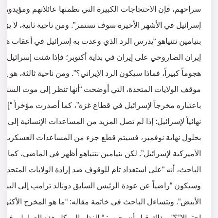
سراحهم، فإن الاحتجاجات الكبيرة التي نظمتها عائلاتهم ومؤيدوها
إسرائيل في الأشهر الأخيرة سوف تستمر”. ومن ناحية ثانية، لا يزال
بنيامين نتنياهو “يدرس الرد الذي وعدت به إسرائيل في أعقاب هج
إيران الصاروخي على إيران في بداية أكتوبر؛ فإذا شنت إسرائيل
هجوماً كبيراً، فماذا سيكون الرد الإيراني؟”. ومن ناحية ثالثة، هو يو
موقف الولايات المتحدة، التي أوضحت “أنها تنظر إلى موت السنوار
باعتباره مخرجاً لإسرائيل في قطاع غزة”، كما أصدرت مؤخراً “إنذارا
نهائياً لإسرائيل: إذا لم تصل المزيد من المساعدات الإنسانية إلى غ
بحلول نهاية نوفمبر، فسيتم قطع جزء من المساعدات العسكرية
الأميركية لإسرائيل”. لكن بنيامين نتنياهو أظهر في الماضي، كما يتا
الباحث، أنه “على استعداد تام للوقوف ضد إرادة الولايات المتحدة”،
وسيكون “راضياً عن عودة الرئيس السابق دونالد ترامب إلى البيت
الأبيض”. ويتساءل الباحث في خاتمة مقاله: “ما هو المخرج الأكثر
احتمالا”؟”، وذلك قبل أن يجيب: “بالنظر إلى كل هذه العوامل، فمن