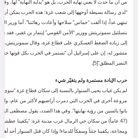
من أن ما حدث لا يعني نهاية الحرب، بل هو “بداية النهاية” لها، وقال
“لدي رسالة بسيطة أوجهها إلى شعب غزة؛ هذه الحرب يمكن أن
تنتهي غداً، إذا ألقت “حماس” سلاحها وأعادت رهائننا”. أما وزير الما
بتسلئيل سموتريتش ووزير “الأمن القومي” إيتمار بن غفير، فقد دعي
إلى زيادة الضغط العسكري على قطاع غزة، وقال سموتريتش، ف
منشور له، إن على إسرائيل أن “تستمر في الحرب بكل قوتها حتى
النصر المطلق”[5].
حرب الإبادة مستمرة ولم يتغيّر شيء
لم يكن غياب يحيى السنوار بالنسبة إلى سكان قطاع غزة “سوى ح
مروعة أخرى في الحرب التي دمرت أراضيهم لأكثر من عام، والذ
باتوا يائسين من رؤية نهايتها”. وفي هذا الصدد، يقول مصطفى الزع
(47 عاماً) من سكان حي الرمال غرب مدينة غزة: “يكفينا عطشاً
ومجاعة، يكفينا جثثاً وسفكاً للدماء! وإذا كان قتل السنوار أحد أهد