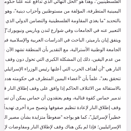
الفلسطينيين”، وهذا هو “الحل النهائي الذي تدافع عنه علناً حكومته
اليمينية المتطرفة، المؤلفة من مستوطنين وأحزاب دينية”، وهو
بالتحديد “ما يغذي المقاومة الفلسطينية والتضامن الدولي الذي تم
ويتفق إيان بارميتر، الباحث في الدراسات العربية والإسلامية في
الجامعة الوطنية الأسترالية، مع التقدير بأن المنطقة تشهد الآن حال
من عدم اليقين، ذلك إن المشكلة الكبرى التي تحول دون وقف إط
النار هي “أن أهداف الحرب التي أعلنها رئيس الوزراء الإسرائيلي ل
تتحقق بعد”، علماً بأن “أعضاء اليمين المتطرف في حكومته هددوا
بالاستقالة من الائتلاف الحاكم إذا وافق على وقف إطلاق النار قبل
تدمير حماس كقوة قتالية، وهم يعتقدون أن حماس يمكن أن تستغ
وقف إطلاق النار لإعادة تنظيم صفوفها وتصبح مرة أخرى تهديداً
خطيراً لإسرائيل”، كما هو يواجه “ضغوطاً متزايدة بشأن مصير الره
الإسرائيليين؛ فإذا لم يكن هناك وقف لإطلاق النار ومفاوضات لإطل