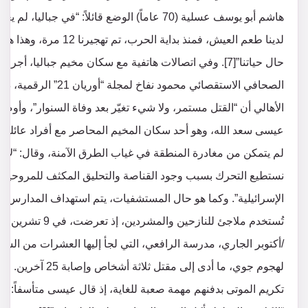
هاشم أبو يوسف عسلية (70 عاماً) الوضع قائلاً: “في جباليا، لم يعد
لدينا طعم العيش، فمنذ بداية الحرب، تم تهجيرنا 12 مرة، وهذا هو
حال حياتنا”[7]. وفي اتصالات هاتفية مع سكان مخيم جباليا، أجراها
الصحافي الاستقصائي محمود نفاخ لمجلة “أوريان 21” الرقمية
الأهالي أن “القتل مستمر، ولا شيء تغيّر بعد وفاة السنوار”، وأوضح
عيسى سعد الله، وهو أحد سكان المخيم المحاصر مع أفراد عائلته، 
لم يتمكن من مغادرة المنطقة في غياب الطرق الآمنة، وقال: “لا
نستطيع التحرك بسبب وجود القناصة والتحليق المكثف للمروحيا
الإسرائيلية”. وكما هو حال المستشفيات، يتم استهداف المدارس ال
تُستخدم ملاجئ للنازحين والمشردين، إذ تعرضت، ف
/أكتوبر الجاري، مدرسة الرافعي، التي لجأ إليها العشرات من السك
لهجوم جوي، ما أدى إلى مقتل ثلاثة أشخاص وإصابة 
تكريم الموتى بدفنهم مهمة صعبة للغاية، إذ قال عيسى متأسفاً: