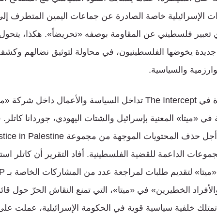
وات الإسرائيلية خاصة الصادرة عن جماعات اليمين المتطرف إل
 تعبير فلسطيني عن المقاومة بوصفه «تحريضاً». هكذا، يتحول
ديدة يخوضها الفلسطينيون، في محاولة لتوثيق نضالهم وكشف ا
ارزمية والسياسية.
تناولت المقالة الأخيرة في The Intercept تداخل السياسة والأعمال د
 «ميتا» المعنية بإسرائيل والشتات اليهودي، جوردانا كاتلر. ف
مجموعات الداعمة للقضية الفلسطينية. أفاد التقرير أن كاتلر ا
أفراد الخطيرين» في «ميتا»، التي تمنع النقاش الحرّ حول قا
ي تمتلك خلفية سياسية قوية في الحكومة الإسرائيلية، عملت على 