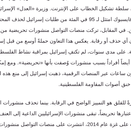
 سلطة تشكيل الخطاب على الإنترنت. وزيرة «العدل» الإسرائيلي
شاكيد، تفاخرَت بأن فايسبوك امتثل لـ 95 في المئة من طلبات إسرائيل ل
. في المقابل، تركت منصات التواصل منشورات تحريضية من إ
 أي حذف أو رقابة. يعكس هذا التعاون حملةً أوسع من قبل إس
ة. على مدى سنوات، لم تكتفِ إسرائيل بمراقبة نشاط الفلسط
أيضاً أفراداً بسبب منشورات وُصفت بأنها «تحريضية». ومع إمكا
 ساعات عبر المنصات الرقمية، ذهبت إسرائيل إلى منع هذه ا
خنق أصوات المقاومة الفلسطينية.
رةً للقلق هو التمييز الواضح في الرقابة. بينما تحذف منشورات ا
عتبارها تحريضاً، تبقى منشورات الإسرائيليين الداعية إلى العن
عواقب. خلال الحرب على غزة عام 2014، انتشرت على منصات التواص