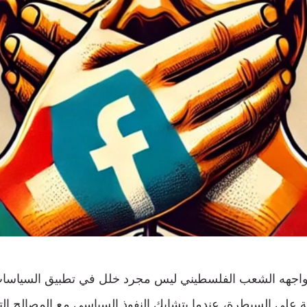
يواجهه الشعب الفلسطيني ليس مجرد خلل في تطبيق السياسات،
ة على السيطرة، عندما يتشابك النفوذ السياسي مع المصالح ال