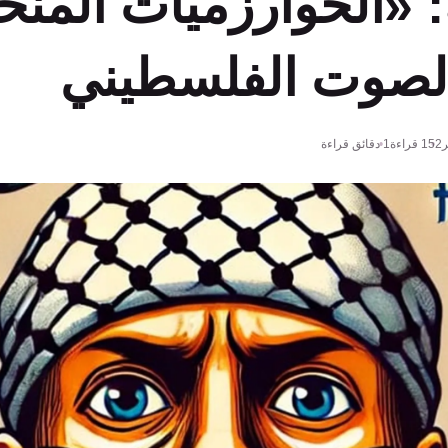
: «الخوارزميات المنح
لصوت الفلسطيني
ر
152
قراءة
1 دقائق قراءة