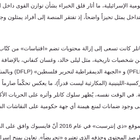
مية الإسرائيلية، ما أثار قلق الخبراء بشأن توازن القوى داخل 
داخل يمثل تحيزاً واضحاً، إذ تفتقر المنصة إلى أفراد يمثلون و
كاتلر كانت تسعى إلى إزالة محتويات تضم «اقتباسات» من كتّا
شخصيات تاريخية، مثل ليلى خالد، وغسان كنفاني، بالإضافة إ
لتحرير فلسطين» (PFLP) و «
ية-اللينينية (المكارثية ليست قدراً)، ما يعكس تحكّماً صارما
. في الوقت نفسه، يُظهر سلوك كاتلر وأثره على الحريات الأكا
لى وجود ضمانات لمنع هيمنة أي جهة حكومية على النقاشات الس
كذلك، كشف تقرير لموقع «ذي إنترسبت» في عام 2016 أن
لرصد المحتوى وحذفه الذي تعتبره «تحريضاً». تعاون يمنح إسرائ