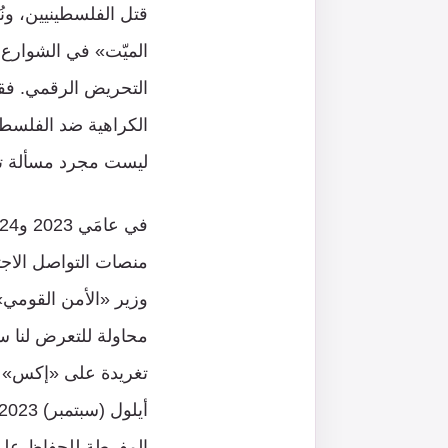
قتل الفلسطينيين، و
الميّت» في الشوارع. 
التحريض الرقمي. فق
الكراهية ضد الفلسطين
ليست مجرد مسألة تط
وزير «الأمن القومي»
تغريدة على «إكس» ج
المفرطة للحفاظ على 