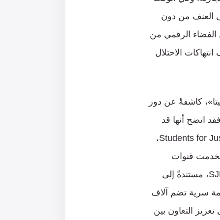
ى العنف من دون
 الفضاء الرقمي من
نتهاكات الاحتلال
اخل شركة «ميتا»، كاشفةً عن دور
قد اتضح أنها قد
مارست ضغوطاً من أجل حذف المحتويات الموجهة من مجموعة Students for Justice in Palestine،
ستخدمت قنوات
التصعيد الداخلية في «ميتا» لتقديم طلبات لمراجعة عدد من المشاركات الخاصة بـ SJP، مستندةً إلى
ئمة سرية تضم آلاف
تعزيز التعاون بين