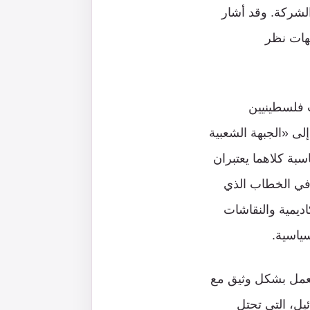
الشركة. وقد أشار
جهات نظر
ب فلسطينيين
لى «الجبهة الشعبية
الجبهة الديمقراطية لتحرير فلسطين» (DFLP) وبالمناسبة كلاهما يعتبران
ً في الخطاب الذي
ديمية والنقاشات
ياسية.
ّ فايسبوك وافق على العمل بشكل وثيق مع
يل، التي تحتل