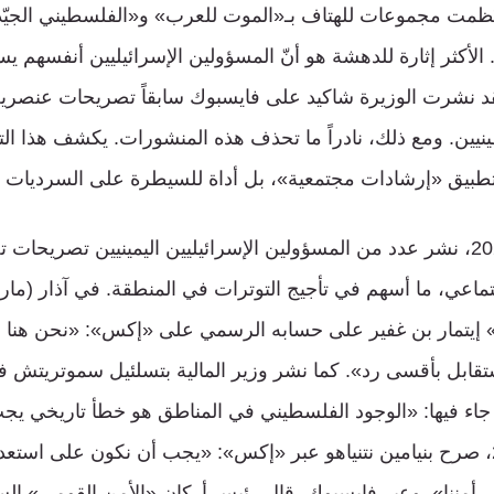
نُظمت مجموعات للهتاف بـ«الموت للعرب» و«الفلسطيني الجيّ
الأكثر إثارة للدهشة هو أنّ المسؤولين الإسرائيليين أنفسهم 
د نشرت الوزيرة شاكيد على فايسبوك سابقاً تصريحات عنصري
يين. ومع ذلك، نادراً ما تحذف هذه المنشورات. يكشف هذا التمي
بيق «إرشادات مجتمعية»، بل أداة للسيطرة على السرديات ال
في عامَي 2023 و2024، نشر عدد من المسؤولين الإسرائيليين اليمينيين تصري
 إيتمار بن غفير على حسابه الرسمي على «إكس»: «نحن هنا و
اء فيها: «الوجود الفلسطيني في المناطق هو خطأ تاريخي ي
أيلول (سبتمبر) 2023، صرح بنيامين نتنياهو عبر «إكس»: «يجب أن نكون على اس
أمننا». وعبر فايسبوك، قال رئيس أركان «الأمن القومي» السا