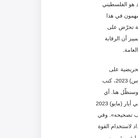
د هو الفلسطيني
يسهمون في هذا
ة تحرّض على
يز أن الرقابة
عامة.
حات تحريضية على
منصات التواصل الاجتماعي، ما أسهم في تأجيج التوترات في المنطقة. في آذار (مارس) 2023، كتب
سنظّل هنا. أي
محاولة للتعرض لنا ستقابل بأقسى رد». كما نشر وزير المالية بتسلئيل سموتريتش في أيار (مايو) 2023
جب تصحيحه». وفي
تعداد لاستخدام القوة
بق، مئير بن