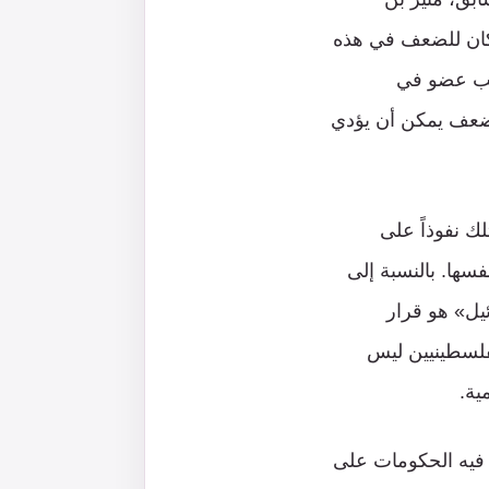
 ليس لدينا مكان للضعف في هذه
شغل منصب عضو في
ضعف يمكن أن يؤدي
ك نفوذاً على
سها. بالنسبة إلى
يل» هو قرار
لفلسطينيين ليس
ية.
 فيه الحكومات على