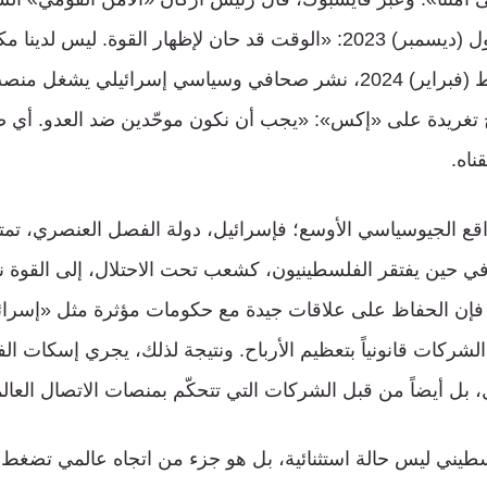
شبات، في كانون الأول (ديسمبر) 2023: «الوقت قد حان لإظهار القوة.
المنطقة». وفي شباط (فبراير) 2024، نشر صحافي وسياسي إسرائيلي ي
تغريدة على «إكس»: «يجب أن نكون موحّدين ضد العدو. أي 
ناه.
واقع الجيوسياسي الأوسع؛ فإسرائيل، دولة الفصل العنصري، تمتل
في حين يفتقر الفلسطينيون، كشعب تحت الاحتلال، إلى القوة نف
فإن الحفاظ على علاقات جيدة مع حكومات مؤثرة مثل «إسرائ
الشركات قانونياً بتعظيم الأرباح. ونتيجة لذلك، يجري إسكات ا
بل أيضاً من قبل الشركات التي تتحكّم بمنصات الاتصال العالم
طيني ليس حالة استثنائية، بل هو جزء من اتجاه عالمي تضغط