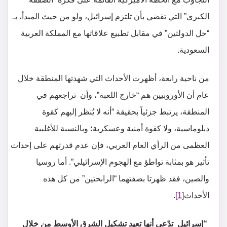
الكبرى” التي تقضي بأن تلتزم إسرائيل، ولو من حيث المبدأ، بـ
“حل الدولتين” في مقابل تطبيع علاقاتها مع المملكة العربية
السعودية.
من ناحية رابعة، أظهرت الأحداث التي شهدتها المنطقة خلال
عام أن الأوروبيين هم “خارج اللعبة”، وأن تراجعهم في
المنطقة، يرتبط جزئياً بحقيقة “أنه لا يُنظر إليهم كقوة
دبلوماسية، ولا كقوة أمنية وعسكرية؛ وبالنسبة للأغلبية
العظمى من الرأي العام العربي، فإن عدم قدرتهم على إحداث
تأثير هو بمثابة تواطؤ مع الهجوم الإسرائيلي”. أما روسيا
والصين، فقد ظهرتا بصفتهما “الرابحتين” من كل هذه
الأحداث
[1]
.
“
إسرائيل
تدّعي
أنها تعيد تشكيل الشرق الأوسط من خلال