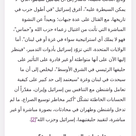
يمكن السيطرة عليه”، أغرق إسرائيل “في أطول حرب في
تاريخها، مع القتال على عدة جبهات؛ وبعيداً عن النشوة
المباشرة التي تأتت من اغتيال زعماء حزب الله و”حماس”،
فهو لا يملك أي استراتيجية سواء في غزة أو في لبنان”. أما
الولايات المتحدة، التي تزوّد إسرائيل بأدوات التدمير، “فينظر
إليها الآن على أنها متواطئة أو غير قادرة على التأثير على
حليفها الرئيسي في الشرق الأوسط”، ليخلص إلى أن ما
سيحدث في لبنان وغزة “سيعتمد إلى حد كبير على كيفية
تعامل واشنطن مع التنافس بين إسرائيل وإيران، مقدّراً أن
الحسابات الخاطئة تشكّل “أكبر مخاطر توسيع الصراع، ما لم
تدخل واشنطن وطهران في محادثات، بصورة مباشرة أو غير
مباشرة، لتقييد حليفتيهما، إسرائيل وحزب الله”
[2]
.