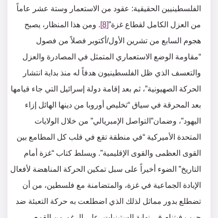
الفلسطينيين الحقيقية: عقود من الاستعمار وستة عشر عاماً
من العزل الكامل لقطاع غزة”
[8]
. ومن هذا المنظار، يصبح
هجوم السابع من تشرين الأول/أكتوبر فصلاً من فصول
“مقاومة الوضع الاستعماري المتمثل في المصادرة والعزل
والتعسف الذي ظل الفلسطينيون هدفاً له منذ بداية انتشار
الحركة الصهيونية”، ثم بعد إقامة دولة إسرائيل التي جاء قيامها
بعد المحرقة في سياق “تخليص أوروبا من دينها الهائل إزاء
اليهود”، وضمان”التواصل الإمبريالي” من خلال الولايات
المتحدة الأميركية “في منطقة تقع في قلب كل المطامع بين
القوى العظمى والقوى الإقليمية”. ويسلط كتاب “غزة أمام
التاريخ” الضوء أخيراً على سبل تمكين الحركة المناهضة لأفعال
الإبادة الجماعية في غزة، والمتضامنة مع فلسطين، من أن
تضطلع بدور مماثل لذلك الذي اضطلعت به حركة التعبئة ضد
حرب فيتنام في نهاية الستينيات، على الرغم من القمع