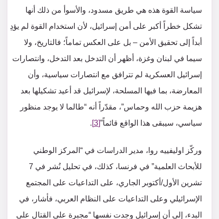
سياسة القوة هذه هي طريق مسدود، والأسوأ من ذلك أنها
تشكل خطراً أكبر على أمن إسرائيل، لأن استخدام القوة لم يؤدِ
أبداً إلى تحقيق الأمن – بل على العكس تماماً؛ فالتاريخ، ولا
سيما في لبنان وغزة، أظهر أن التدخل بعد التدخل، وانتصارات
إسرائيل العسكرية لم تترافق مع انتصارات سياسية، وأن
المعارضة، بما فيها المسلحة، لإسرائيل قد أعيد تشكيلها بعد
هزيمة حزب الله وحماس”، مقدّراً أنه “طالما لا يوجد منظور
سياسي، سيبقى هذا الواقع قائماً”
[3]
.
وركّز اوليفييه روا، مدير الدراسات في “المركز الوطني
للأبحاث العلمية” في فرنسا، كذلك، في تحليل نُشر في 7
تشرين الأول/أكتوبر الجاري، على التداعيات على المجتمع
الإسرائيلي وعلى التداعيات على النظام العربي، فأشار، في
البدء، إلى أن إسرائيل وجدت نفسها “مجبرة على القتال على