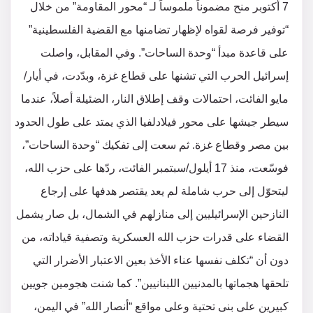
7 أكتوبر منح مضموناً ملموساً لـ “محور المقاومة” من خلال
“توفير فرصة لقواه لإظهار تضامنها مع القضية الفلسطينية”
على قاعدة مبدأ “وحدة الساحات”. وفي المقابل، واصلت
إسرائيل الحرب التي تشنها على قطاع غزة، وبدّدت، في أيار/
مايو الفائت، احتمالات وقف إطلاق النار، الضئيلة أصلاً، عندما
سيطر جيشها على محور فيلادلفيا الذي يمتد على طول الحدود
بين مصر وقطاع غزة. ثم سعت إلى تفكيك “وحدة الساحات”،
فوسّعت، منذ 17 أيلول/سبتمبر الفائت، ردّها على حزب الله،
ليتحوّل إلى حرب شاملة لم يعد يقتصر هدفها على إرجاع
النازحين الإسرائيليين إلى منازلهم في الشمال، بل صار يشمل
القضاء على قدرات حزب الله العسكرية وتصفية قياداته، من
دون أن “تكلف نفسها عناء الأخذ بعين الاعتبار الأضرار التي
تلحقها هجماتها بالمدنيين اللبنانيين”. كما شنت هجومين جويين
كبيرين على بنى تحتية وعلى مواقع “أنصار الله” في اليمن،