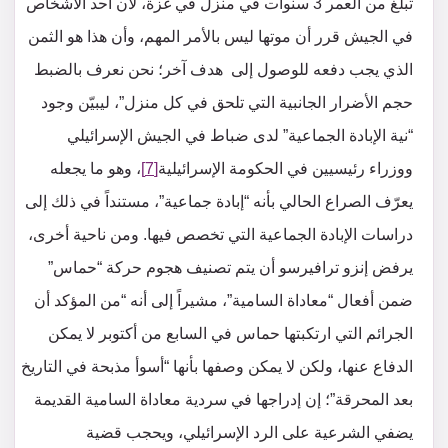
تبلغ من العمر 3 سنوات في منزل في غزة، لأن أحد الأشخاص
في الجيش قرر أن موتها ليس بالأمر المهم، وأن هذا هو الثمن
الذي يجب دفعه للوصول إلى هدف آخر؛ نحن نعرف بالضبط
حجم الأضرار الجانبية التي تلحق في كل منزل”، ليبيّن وجود
“نية الإبادة الجماعية” لدى ضباط في الجيش الإسرائيلي
ووزراء رئيسيين في الحكومة الإسرائيلية
[7]
، وهو ما يجعله
يعرّف الصراع الحالي بأنه “إبادة جماعية”، مستنداً في ذلك إلى
دراسات الإبادة الجماعية التي تخصص فيها. ومن ناحية أخرى،
يرفض إنزو ترافيرسو أن يتم تصنيف هجوم حركة “حماس”
ضمن أفعال “معاداة السامية”، مشيراً إلى أنه “من المؤكد أن
الجرائم التي ارتكبتها حماس في السابع من أكتوبر لا يمكن
الدفاع عنها، ولكن لا يمكن وصفها بأنها “أسوأ مذبحة في التاريخ
بعد المحرقة”؛ إن إدراجها في سردية معاداة السامية القديمة
يضفي الشرعية على الرد الإسرائيلي، ويحجب قضية