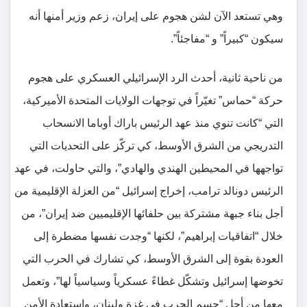
وهي تستعد الآن لشن هجوم على إيران، زعم وزير أمنها أنه
سيكون “كبيراً” و “مفاجئاً”.
من ناحية ثانية، أحدث الرد الإسرائيلي العسكري على هجوم
حركة “حماس” تغيّراً في توجهات الولايات المتحدة الأميركية،
التي “كانت تنوي منذ عهد الرئيس باراك أوباما الانسحاب
التدريجي من الشرق الأوسط، كي تركّز على التحديات التي
تواجهها في المحيطين الهندي والهادي”، والتي حاولت، في عهد
الرئيس دونالد ترامب، إخراج إسرائيل “من العزلة الإقليمية من
أجل بناء جبهة مشتركة بين حلفائها الإقليميين ضد إيران”، من
خلال “اتفاقيات إبراهيم”، لكنها “وجدت نفسها مضطرة إلى
العودة بقوة إلى الشرق الأوسط، كي تشارك في الحرب التي
تخوضها إسرائيل وتشكّل غطاءً عسكرياً وسياسياً لها”، وتعمل
معها من أجل “حسم الحرب في غزة ولبنان، واستعادة الأمن