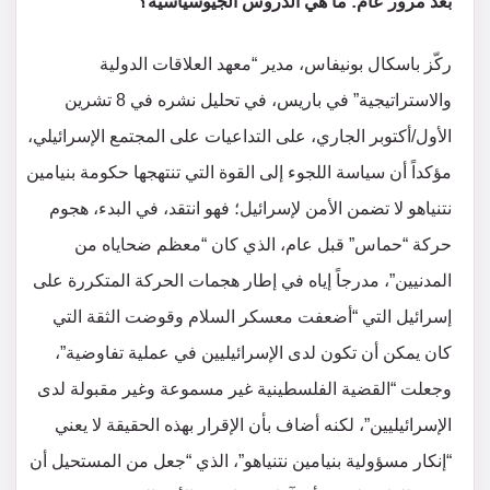
بعد مرور عام: ما هي الدروس الجيوسياسية؟
ركّز باسكال بونيفاس، مدير “معهد العلاقات الدولية
والاستراتيجية” في باريس، في تحليل نشره في 8 تشرين
الأول/أكتوبر الجاري، على التداعيات على المجتمع الإسرائيلي،
مؤكداً أن سياسة اللجوء إلى القوة التي تنتهجها حكومة بنيامين
نتنياهو لا تضمن الأمن لإسرائيل؛ فهو انتقد، في البدء، هجوم
حركة “حماس” قبل عام، الذي كان “معظم ضحاياه من
المدنيين”، مدرجاً إياه في إطار هجمات الحركة المتكررة على
إسرائيل التي “أضعفت معسكر السلام وقوضت الثقة التي
كان يمكن أن تكون لدى الإسرائيليين في عملية تفاوضية”،
وجعلت “القضية الفلسطينية غير مسموعة وغير مقبولة لدى
الإسرائيليين”، لكنه أضاف بأن الإقرار بهذه الحقيقة لا يعني
“إنكار مسؤولية بنيامين نتنياهو”، الذي “جعل من المستحيل أن