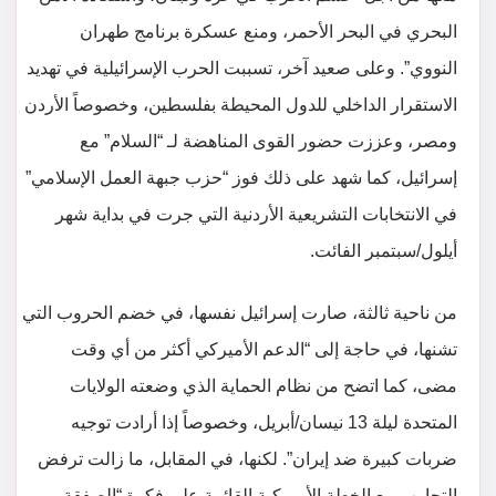
البحري في البحر الأحمر، ومنع عسكرة برنامج طهران
النووي”. وعلى صعيد آخر، تسببت الحرب الإسرائيلية في تهديد
الاستقرار الداخلي للدول المحيطة بفلسطين، وخصوصاً الأردن
ومصر، وعززت حضور القوى المناهضة لـ “السلام” مع
إسرائيل، كما شهد على ذلك فوز “حزب جبهة العمل الإسلامي”
في الانتخابات التشريعية الأردنية التي جرت في بداية شهر
أيلول/سبتمبر الفائت.
من ناحية ثالثة، صارت إسرائيل نفسها، في خضم الحروب التي
تشنها، في حاجة إلى “الدعم الأميركي أكثر من أي وقت
مضى، كما اتضح من نظام الحماية الذي وضعته الولايات
المتحدة ليلة 13 نيسان/أبريل، وخصوصاً إذا أرادت توجيه
ضربات كبيرة ضد إيران”. لكنها، في المقابل، ما زالت ترفض
التجاوب مع الخطة الأميركية القائمة على فكرة “الصفقة