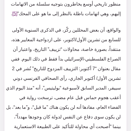
منظور تاريخي أوسع يخاطرون بتوجيه سلسلة من الاتهامات
إليهم، وهي اتهامات باطلة بالنظر إلى ما هو على المحك”
[5]
.
والواقع، أن بعض المحللين ركّز، في الذكرى السنوية الأولى
للسابع من تشرين الأول/اكتوبر، على ازدواجية المعايير هذه،
منتقداً، بصورة خاصة، محاولات “تزييف” التاريخ، واعتبار أن
الصراع الفلسطيني-الإسرائيلي بدأ فقط في ذلك اليوم. ففي
مقال بعنوان “7 أكتوبر: التزييف المزدوج للتاريخ” نُشر في 2
تشرين الأول/ أكتوبر الجاري، رأى الصحافي الفرنسي دوني
سييفر، المدير السابق لأسبوعية “بوليتيس”، أنه “منذ اليوم الذي
أعقب هجوم حماس قبل عام مضى، ترسخت رواية في
الفضاء العام، مفادها أنه لن يكون هناك ”ما قبل“، و”ما بعد“، بل
لن يكون سوى دفاع عن النفس لدولة كان وجودها مهدداً”،
بينما “أصبحت أي محاولة للتأكيد على الطبيعة الاستعمارية