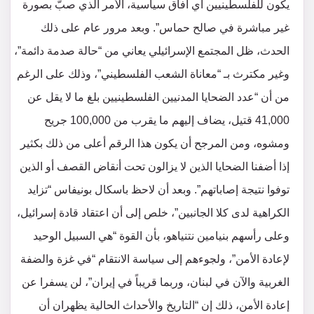
يكون للفلسطينيين أي آفاق سياسية، الأمر الذي صبّ بصورة
غير مباشرة في صالح حماس”. وبعد مرور عام على ذلك
الحدث، ظل المجتمع الإسرائيلي يعاني من “حالة صدمة دائمة”،
وغير مكترث بـ “معاناة الشعب الفلسطيني”، وذلك على الرغم
من أن “عدد الضحايا المدنيين الفلسطينيين بلغ ما لا يقل عن
41,000 قتيل، يضاف إليهم ما يقرب من 100,000 جريح
ومشوه، ومن المرجح أن يكون هذا الرقم أعلى من ذلك بكثير
إذا أضفنا الضحايا الذين لا يزالون تحت أنقاض القصف أو الذين
توفوا نتيجة إصاباتهم”. وبعد أن لاحظ باسكال بونيفاس “تزايد
الكراهية لدى كلا الجانبين”، خلص إلى أن اعتقاد قادة إسرائيل،
وعلى رأسهم بنيامين نتنياهو، بأن القوة “هي السبيل الوحيد
لإعادة الأمن”، ولجوءهم إلى سياسة الانتقام “في غزة والضفة
الغربية والآن في لبنان، وربما قريباً في إيران”، لن يسفرا عن
إعادة الأمن، ذلك إن “التاريخ والأحداث الحالية يظهران أن