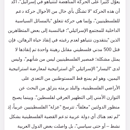
يعوّل كثيراً على الحركة المناهضة لنتنياهو في إسرائيل”، أكد
أن هذه الحركة “لا تشكّل بأي حال من الأحوال حركة دعم
للفلسطينيين”، وإنما هي حركة تتعلق “بالمسائل السياسية
الداخلية للمجتمع الإسرائيلي”؛ فبالنسبة إلى بعض المتظاهرين
الذين “ينتقدون نتنياهو لعدم رغبته في إنقاذ حياة الرهائن، فإن
قتل 500 مدني فلسطيني مقابل رهينة واحدة تم إنقاذها لا
يمثل مشكلة؛ فمصير الفلسطينيين ليس من شأنهم”، وليس
لدى “اليسار” الإسرائيلي “أي استراتيجية لمعارضة استراتيجية
اليمين، وهو لم يمنع قط المستوطنين من التعدي على
الأراضي الفلسطينية، والبلد برمته ينزلق من البحث عن
التوازن الأمني ​​إلى التطهير العرقي لفلسطين”. وبينما يصبح
منظور الدولتين “مغلقاً”، تترسخ “عزلة” الفلسطينيين عربياً، إذ
“لم تعد هناك أي دولة عربية تدعم القضية الفلسطينية بشكل
نشط – أو حتى سياسي”، بل واصلت بعض الدول العربية