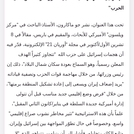
الحرب”
تحت هذا العنوان، نشر جو ماكارون، الأستاذ-الباحث في “مركز
ويلسون” الأميركي للأبحاث، والمقيم في باريس، مقالاً في 8
تشرين الأول/أكتوبر في مجلة “أوريان 21” الإلكترونية، قدّر فيه
أن هجمات إسرائيل على حزب الله “تتجاوز كثيراً الهدف
المعلن رسمياً، وهو السماح بعودة سكان شمال البلاد”، ذلك إن
رئيس وزرائها، من خلال مهاجمة قوات الحزب وتصفية قياداته
“يريد إضعاف إيران ويسعى إلى إعادة تشكيل المنطقة برمتها”،
من خلال “فرض وضع إقليمي جديد مناسب قبل أن تتولى
إدارة أميركية جديدة السلطة في يناير/كانون الثاني المقبل”،
علماً بأن هذه الاستراتيجية “تثير مخاطر نشوب صراع إقليمي”
واسع، وخصوصاً في حال تطوّر المواجهة بين إسرائيل وإيران.
وتابع الكاتب تحليله، فأشار إلى أن بنيامين نتنياهو، الذي “لا