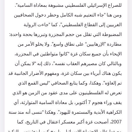
للصراع الإسرائيلي الفلسطيني مشبوهة بمعاداة السامية”.
ومن هنا “جاء التعتيم شبه الكامل وحظر دخول الصحافيين
الغربيين إلى القطاع الفلسطيني”، كما “جاءت الرواية
المضبوطة التي تقلل من حجم المجزرة وتبررها بحجة واحدة:
مطاردة ”الإرهابيين“ على نطاق واسع”. ولا يخلو الأمر من
الإيحاء بأن جميع سكان غزة “كانوا متواطئين في المجزرة،
وبالتالي كان مصيرهم العقاب نفسه”، ذلك إنه “لا يمكن أن
يكون هناك أبرياء بين سكان غزة، ومفهوم الأضرار الجانبية قد
تم إلغاؤه”. وهكذا، وكما يتابع الصحافي “ليس القمع الذي
تعرض له الفلسطينيون على مدى عقود من الزمن هو الذي
يقف وراء هجوم 7 أكتوبر، بل معاداة السامية المتوارثة، أي
الكراهية الأبدية والمستمرة لليهود”. وهكذا “ننسى أنه منذ سنة
2007، أصبحت غزة أكبر معسكر اعتقال في التاريخ، كما
وصفها عالم الاجتماع الإسرائيلي باروخ كيمرلينغ؛ ننسى النكبة،