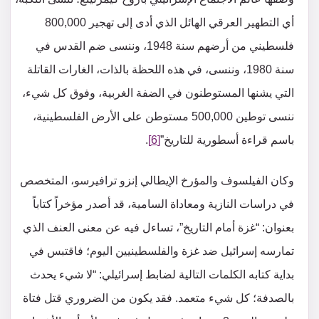
أي التطهير العرقي الهائل الذي أدى إلى تهجير 800,000
فلسطيني من أرضهم سنة 1948، وننسى ضم القدس في
سنة 1980، وننسى، في هذه اللحظة بالذات، الغارات القاتلة
التي يشنها المستوطنون في الضفة الغربية، وفوق كل شيء،
ننسى توطين 500,000 مستوطن على الأرض الفلسطينية،
باسم قراءة أسطورية للتاريخ”
[6]
.
وكان الفيلسوف والمؤرخ الإيطالي إنزو ترافيرسو، المتخصص
في دراسات النازية ومعاداة السامية، قد أصدر مؤخراً كتاباً
بعنوان: “غزة أمام التاريخ”، تساءل فيه عن معنى العنف الذي
تمارسه إسرائيل ضد غزة والفلسطينيين اليوم؛ فاقتبس في
بداية كتابه الكلمات التالية لضابط إسرائيلي: “لا شيء يحدث
بالصدفة؛ كل شيء متعمد. فقد يكون من الضروري قتل فتاة