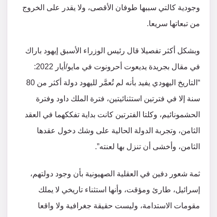
وجودية كالتي سببها طوفان الأقصى، ولا يقدر على الخروج
من تبعاتها سريعا.
وبشكل أكثر تفصيلا قال رئيس الوزراء الأسبق إيهود باراك
في مقال بجريدة يديعوت أحرونوت في مايو/أيار 2022:
“التاريخ اليهودي يفيد بأنه لم تُعمَّر لليهود دولة أكثر من 80
سنة إلا في فترتين استثنائيتين، فترة الملك داود وفترة
الحشمونائيم، وكلتا الفترتين كانت بداية تفككهما في العقد
الثامن، وتجربة الدولة الحالية على وشك دخول عقدها
الثامن، وأخشى أن تنزل بها لعنته”.
ثمة شعور دفين في العقلية الصهيونية بأن وجود دولتهم،
إسرائيل، طارئ ومؤقت، وأنها استثناء تاريخي لا يملك
مقومات الاستدامة، وليست حقيقة جغرافية ولا واقعا