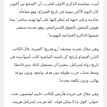
أبيب، بمناسبة الذكرى الأولى للحرب، أن “السابع من أكتوبر
كان اليوم الأكثر دموية في تاريخ الصراع، وهو مفاجأة
صادمة وعلى جبهة لم يُنظر إليها على أنها تهديد مباشر؛ مما
يقوض الشعور بالتفوق الإستراتيجي، وهو صدمة ستبقى
تعيشها الذاكرة الجماعية اليهودية”.
وفي مقال نشرته صحيفة “زو هدريخ” العبرية، قال الكاتب
البارز أفيشاي إرليخ “إن السنة الماضية كانت أسوأ سنة في
تاريخ دولة إسرائيل، معتبرا أن مستقبل البلاد يبدو غامضًا
وسط ضباب حرب طويلة دون هدف واضح، ودون موعد
نهائي، ودون تكلفة محددة”.
وفي مقال في جريدة هآرتس للكاتب حاييم ليفنسون تحت
عنوان: “قول ما لا يمكن قوله.. لقد هزمت إسرائيل هزيمة