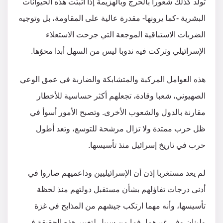
تولد كذلك شعورا بالحرج وبالهزيمة إذا أثبتت هذه الحيوانات
البشرية -كما يرونها- مقدرة عالية على المقاومة، بل وتوجيه
الضربات الاستباقية الموجعة التي جرحت الاستعلاء
الإسرائيلي وتركت فيه ندوبا ليس من السهل أبدا محوُها.
هذه العوامل المركبة والمتشابكة والضاربة في عمق الوعي
الصهيوني، شعبا وقادة، تجعلهم أكثر حساسية للأخطار
مقارنة بالدول والشعوب الأخرى. وتصبح الأمور أسوأ في
ظل حرب ممتدة ولا تزال مرشحة للتوسع، وتعد أطول
حرب في تاريخ إسرائيل منذ تأسيسها.
لم يعد مستغربا إذن أن الإسرائيليين وداعميهم صاروا في
أدنى درجات تفاؤلهم بشأن مستقبل دولتهم منذ لحظة
تأسيسها، وأنه مهما ارتكب جيشهم من المذابح في غزة
ولبنان وفي غيرهما، فما من سبيل لتغيير هذه الحقيقة في