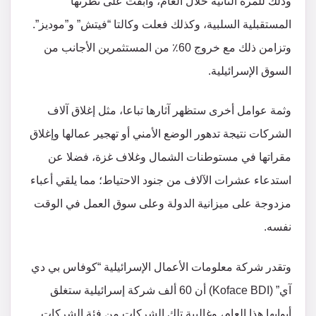
وذلك للمرة الثانية خلال العام، وأبقت على نظرتها
المستقبلية السلبية، وكذلك فعلت وكالتا “فيتش” و”موديز”.
وتزامن ذلك مع خروج 60٪ من المستثمرين الأجانب من
السوق الإسرائيلية.
وثمة عوامل أخرى ستظهر آثارها تباعا، مثل إغلاق آلاف
الشركات نتيجة تدهور الوضع الأمني أو تهجير عمالها وإغلاق
مقراتها في مستوطنات الشمال وغلاف غزة، فضلا عن
استدعاء عشرات الآلاف من جنود الاحتياط؛ مما يلقي أعباء
مزدوجة على ميزانية الدولة وعلى سوق العمل في الوقت
نفسه.
وتقدر شركة معلومات الأعمال الإسرائيلية “كوفاس بي دي
آي” (Koface BDI) أن 60 ألف شركة إسرائيلية ستغلق
أبوابها هذا العام، وغالبية تلك الشركات من فئة الشركات