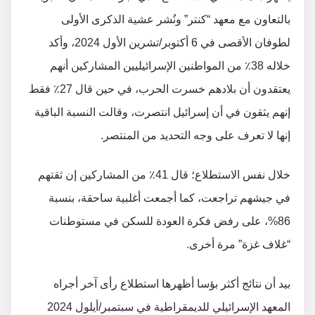
بالتعاون مع معهد “كنتر” ونُشر عشية الذكرى الأولى
لطوفان الأقصى في 6 أكتوبر/تشرين الأول 2024، وأكد
خلاله 38٪ من المواطنين الإسرائيليين المشاركين أنهم
يعتقدون أن بلادهم خسرت الحرب، في حين قال 27٪ فقط
إنهم يثقون في أن إسرائيل انتصرت، وقالت النسبة الباقية
إنها لا تعرف على وجه التحديد من المنتصر.
خلال نفس الاستطلاع؛ قال 41٪ من المشاركين إن ثقتهم
في جيشهم تراجعت، كما أجمعت أغلبية ساحقة، بنسبة
86%، على رفض فكرة العودة للسكن في مستوطنات
“غلاف غزة” مرة أخرى.
بيد أن نتائج أكثر بؤسا أظهرها استطلاع رأى آخر أجراه
المعهد الإسرائيلي للديمقراطية في سبتمبر/أيلول 2024