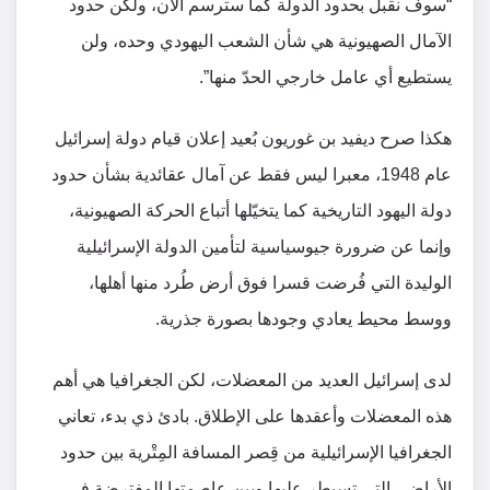
“سوف نقبل بحدود الدولة كما سترسم الآن، ولكن حدود
الآمال الصهيونية هي شأن الشعب اليهودي وحده، ولن
يستطيع أي عامل خارجي الحدّ منها”.
هكذا صرح ديفيد بن غوريون بُعيد إعلان قيام دولة إسرائيل
عام 1948، معبرا ليس فقط عن آمال عقائدية بشأن حدود
دولة اليهود التاريخية كما يتخيّلها أتباع الحركة الصهيونية،
وإنما عن ضرورة جيوسياسية لتأمين الدولة الإسرائيلية
الوليدة التي فُرضت قسرا فوق أرض طُرد منها أهلها،
ووسط محيط يعادي وجودها بصورة جذرية.
لدى إسرائيل العديد من المعضلات، لكن الجغرافيا هي أهم
هذه المعضلات وأعقدها على الإطلاق. بادئ ذي بدء، تعاني
الجغرافيا الإسرائيلية من قِصر المسافة المِتْرية بين حدود
الأراضي التي تسيطر عليها وبين عاصمتها المفترضة في