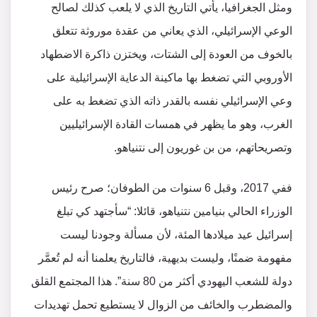
ومثل الجغرافيا، يأتي التاريخ الذي لا يلعب كذلك لصالح
الوعي الإسرائيلي، الذي يعاني من عقدة موروثة تتعلق
بالخوف من العودة إلى الشتات، ويختزن ذاكرة الاضطهاد
الأوروبي التي تضغط بها ماكينة الدعاية الإسرائيلية على
وعي الإسرائيلي نفسه بالقدر ذاته الذي تضغط به على
الغرب، وهو ما يظهر في همسات القادة الإسرائيليين
وتصريحاتهم، من بن غوريون إلى نتنياهو.
ففي 2017، وقبل 6 سنوات من الطوفان؛ صرح رئيس
الوزراء الحالي بنيامين نتنياهو، قائلا: “سأجتهد كي تبلغ
إسرائيل عيد ميلادها المئة، لأن مسألة وجودنا ليست
مفهومة ضمنًا، وليست بديهية، فالتاريخ يعلمنا أنه لم تُعمَّر
دولة للشعب اليهودي أكثر من 80 سنة”. هذا المجتمع القلق
والمضطرب والخائف من الزوال لا يستطيع تحمل تهديدات