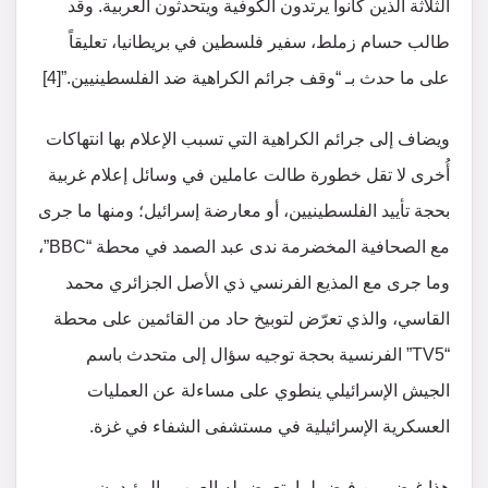
الثلاثة الذين كانوا يرتدون الكوفية ويتحدثون العربية. وقد
طالب حسام زملط، سفير فلسطين في بريطانيا، تعليقاً
على ما حدث بـ “وقف جرائم الكراهية ضد الفلسطينيين.”[4]
ويضاف إلى جرائم الكراهية التي تسبب الإعلام بها انتهاكات
أُخرى لا تقل خطورة طالت عاملين في وسائل إعلام غربية
بحجة تأييد الفلسطينيين، أو معارضة إسرائيل؛ ومنها ما جرى
مع الصحافية المخضرمة ندى عبد الصمد في محطة “BBC”،
وما جرى مع المذيع الفرنسي ذي الأصل الجزائري محمد
القاسي، والذي تعرّض لتوبيخ حاد من القائمين على محطة
“TV5” الفرنسية بحجة توجيه سؤال إلى متحدث باسم
الجيش الإسرائيلي ينطوي على مساءلة عن العمليات
العسكرية الإسرائيلية في مستشفى الشفاء في غزة.
هذا غيض من فيض لما يتعرض له العرب والمؤيدون