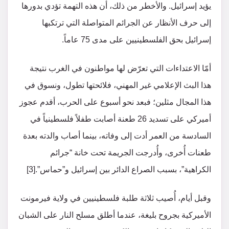
يؤيد إسرائيل. والأخطر من ذلك، أن هذه التهمة تؤدي بدورها
إلى حرف الأنظار عن الجرائم المتواصلة التي ترتكبها
إسرائيل بحق الفلسطينيين على مدى 75 عاماً.
أمّا الاعتداءات التي تعرّض لها مواطنون في الغرب نتيجة
هذا البث الإعلامي غير المهني، فلائحتها تطول، ونسوق في
هذا المجال مثلين؛ فبعد نحو أسبوع على الحرب، أقدم عجوز
أميركي على تسديد 26 طعنة أصابت طفلاً فلسطينياً في
السادسة من العمر أدت إلى وفاته، بينما أصاب والدته بعدة
طعنات أُخرى، وأُدرجت الجريمة تحت خانة “جرائم
الكراهية”، بسبب الصراع الدائر بين إسرائيل و”حماس”.[3]
وقبل أيام، أُصيب ثلاثة طلبة فلسطينيين في ولاية فيرمونت
الأميركية بجروح بليغة، عندما أطلق مسلح النار على الشبان