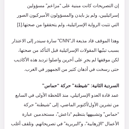
إن التصريحات كانت مبنية على “مزاعم” مسؤولين
إسرائيليين، ولم يرَ بايدن والمسؤولون الأميركيون الصور
التي تثبت الرواية الإسرائيلية، ولم يتحققوا من صحتها.[1]
وهذا الموقف قاد مذيعة الـ”CNN” سارة سيندر إلى الاعتذار
بسبب تبنّيها المقولات الإسرائيلية قبل التأكد من صحتها،
لكن موقفها لم يجرِ على آخرين واصلوا ترديد هذه الأكاذيب
حتى رسخت في أذهان كثير من الجمهور في الغرب.
السردية الثانية: “شيطنة” حركة “حماس”
عمد قادة العدو الإسرائيلي، منذ اللحظة الأولى في السابع
من تشرين الأول/أكتوبر الماضي، إلى “شيطنة” حركة
“حماس” وتشبيهها بتنظيم “داعش”، مستخدمين عبارة
الأعمال “الإرهابية”، و”البربرية” في تصريحاتهم. وتلقف أغلب