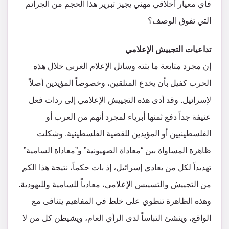
فأي معيار أخلاقي مهني يجيز تبرير هذا الحجم من الجرائم
التي تفوق الوصف؟
تداعيات التجييش الإعلامي
إن مجرد متابعة ما بثته وسائل الإعلام الغربي خلال هذه
الحرب كفيل بأن يخدع المتلقين، وخصوصاً المؤيدين أصلاً
لإسرائيل. وقد أدى هذه التجييش الإعلامي إلى ردات فعل
عنيفة جداً دفع ثمنها أبرياء لمجرد أنهم من العرب أو
الفلسطينيين أو المؤيدين للقضية الفلسطينية. وشكلت
ظاهرة المساواة بين “معاداة الصهيونية” و”معاداة السامية”
تهديداً لكل من يعادي إسرائيل، إذ بات حكماً، نتيجة هذا الكم
من التجييش والتسييس الإعلامي، معادياً للسامية ولليهودية.
وهذه الظاهرة تنطوي على خلط في المفاهيم يتنافى مع
الواقع، وينشئ التباساً لدى الرأي العام، ويشيطن كل من لا