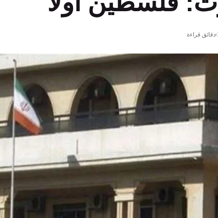
: فلسطين أولًا
اءة