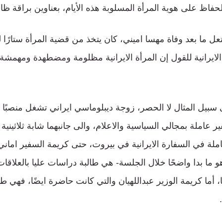
فاظ على هوية المرأة المسلوبة هذه الأيام، بعناوين براقة ظاهرًا
عل ما بعد وفاة مهسا اميني، كان يتخذ من قضية المرأة ستارًا 
 الايرانية للقول إن المرأة الايرانية مظلومة ومضطهدة ومهمشة
يل المثال لا الحصر، زوجة ديبلوماسي ايراني تشغل منصبًا أكا
ر عاملة بمجالي السياسية والاعلام، والى جانبهما شابة ثلاثينية
املة في السفارة الايرانية في بيروت، حتى كريمة السفير اماني 
و ما بدا واضحًا خلال الجلسة- هي طالبة دراسات عليا بالعلاقات ا
أما كريمة الوزير عبداللهيان والتي كانت حاضرة ايضًا، فهي طا