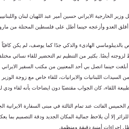
ير الخارجية الايراني حسين أمير عبد اللهيان لبنان واللبنانيي
أقلق العدو وأزعجه حينما أطل على فلسطين المحتلة من مارون 
بالديبلوماسي الهادىء والذكي جدًا كما يوصف، لم يكن كافيًاً ع
لزوجته أيضًا. بكثير من التنظيم تم التحضير للقاء نسائي مختل
بلغت حينما اتصل بي أحد المعنيين من مكتب السفير الايراني
ن السيدات اللبنانيات والايرانيات، للقاء خاص مع زوجة الوزير ع
يعة اللقاء، كان الجواب مقتضبًا دون ايضاحات بأنه لقاء ودي ل
لخميس الفائت عند تمام الثالثة في مبنى السفارة الايرانية ال
زائر إلا أن يلاحظ جمالية المكان الجديد ودقة التصميم بما ي
ل اجراءات أمنية دقيقة ومنظمة.