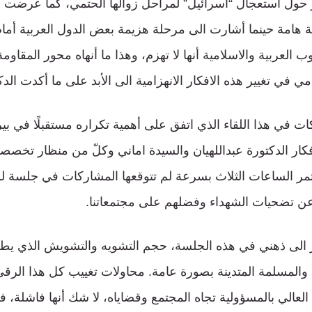
ر حول استعجال “اسرائيل” لمراحل زوالها الحتمي، كما عرضت لب
 هامة حينما أشارت الى مرحلة هزيمة بعض الدول العربية أمام 
لعربية والاسلامية أنها لا تهزم، وهذا ما أنهاه محور المقاومة 
 في تغيير هذه الافكار الانهزامية الى الأبد على ما أكدت الدكت
ات في هذا اللقاء الذي اتفق على أهمية تكراره مستقبلًا في ب
ار الدكتورة عبداللهيان والسيدة اماني وكلّ من منظار تخصصها
، لتمر الساعات الثلاث بسرعة لم تتوقعها المشاركات في جلسة ل
عن تضحيات الشهداء وفضلهم على مجتمعاتنا.
الى ذهني في هذه الجلسة، حجم التشويه والتشويش الذي يطال ا
المسلمة المتدينة بصورة عامة. محاولات تغييب كل هذا الرقي و
لعالي بالمسؤولية تجاه المجتمع وقضاياه، لا شك أنها فاشلة، ف