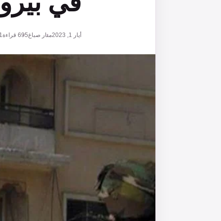
في بيروت
أيار 1, 2023
منار صباغ
695
قراءة
1 دقائق قر