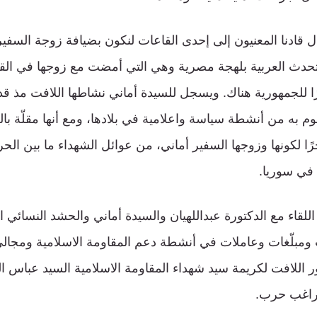
ادنا المعنيون إلى إحدى القاعات لنكون بضيافة زوجة السفير ا
حدث العربية بلهجة مصرية وهي التي أمضت مع زوجها في القا
ا للجمهورية هناك. ويسجل للسيدة أماني نشاطها اللافت مذ 
م به من أنشطة سياسة واعلامية في بلادها، ومع أنها مقلّة با
رًا لكونها وزوجها السفير أماني، من عوائل الشهداء ما بين ال
في سوريا.
لقاء مع الدكتورة عبداللهيان والسيدة أماني والحشد النسائي ال
ومبلّغات وعاملات في أنشطة دعم المقاومة الاسلامية ومجالي 
 اللافت لكريمة سيد شهداء المقاومة الاسلامية السيد عباس 
راغب حرب.