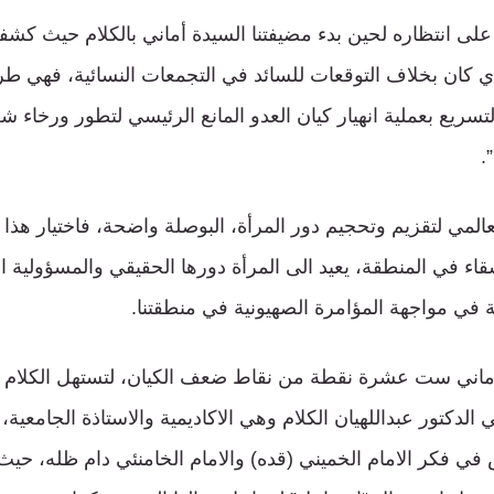
على انتظاره لحين بدء مضيفتنا السيدة أماني بالكلام حيث 
ي كان بخلاف التوقعات للسائد في التجمعات النسائية، فهي ط
سريع بعملية انهيار كيان العدو المانع الرئيسي لتطور ورخاء ش
.
لمي لتقزيم وتحجيم دور المرأة، البوصلة واضحة، فاختيار هذا
اء في المنطقة، يعيد الى المرأة دورها الحقيقي والمسؤولية ا
ة في مواجهة المؤامرة الصهيونية في منطقتنا.
ماني ست عشرة نقطة من نقاط ضعف الكيان، لتستهل الكلام 
ي الدكتور عبداللهيان الكلام وهي الاكاديمية والاستاذة الجامعية
ي فكر الامام الخميني (قده) والامام الخامنئي دام ظله، حيث