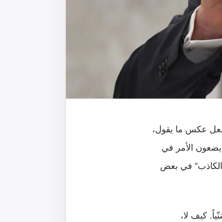
يفعل عكس ما يقول،
 يضعون الأمر في
ـ”الكاذب” في بعض
ً. كيف لا،