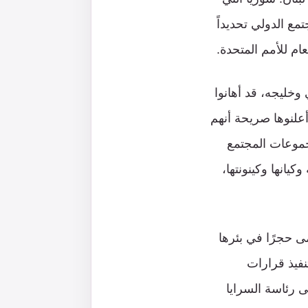
مع الدولي تحديداً
عام للأمم المتحدة.
 وخليجه، قد أهانوا
 أعلنوها صريحة أنهم
جموعات المجتمع
يانها وكينونتها،
مى حجرًا في بئرها
 2011، ولعب دور “بطل” تنفيذ قرارات
ى رئاسة السرايا