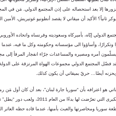
زورها إلا بعد استحصاله على إذن المجتمع الدولي. مَن في المجت
وكر ثانياً؟ الأكيد أن ميقاتي لا يقصد أنطونيو غوتيريش، الأمين ال
مع الدولي إيّاه، بأميركاه وسعوديته وفرنساه واتحاده الأوروبي
ارًا وتكرارًا، وأساؤوا الى مؤسساته وحكومته وكل ما فيه، عندما
سيسلّمون أمره ومصيره والمساعدات جرّاء انفجار المرفأ إلى م
قد فضّل المجتمع الدولي مجموعات الهواة المرتزقة على الدولة وك
يحزنه أيضًا… حريّ بميقاتي أن يكون كذلك.
اتي هو اعترافه بأن “سوريا جارة لبنان”، بعد أن كان أول مَن ر
مع اندلاع المؤامرة الكبرى التي تعرّضت لها بدءًا من العام
عة سوريا ومحاصرتها والعبث بأمنها، عندما قاده حظه العاثر ال