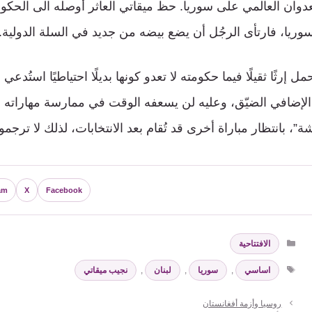
العدوان العالمي على سوريا. حظ ميقاتي العاثر أوصله الى الح
وريا، فارتأى الرجُل أن يضع بيضه من جديد في السلة الدولية.
مل إرثًا ثقيلًا فيما حكومته لا تعدو كونها بديلًا احتياطيًا استُدعي 
لإضافي الضيّق، وعليه لن يسعفه الوقت في ممارسة مهاراته ف
، بانتظار مباراة أخرى قد تُقام بعد الانتخابات، لذلك لا ترجموا
am
X
Facebook
التصنيفات
الافتتاحية
الوسوم
اساسي
,
سوريا
,
لبنان
,
نجيب ميقاتي
روسیا وأزمة أفغانستان