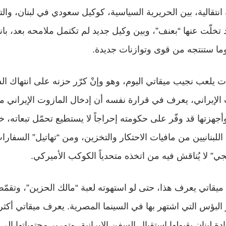
 انتقالية، بين الحريرية السياسية، كوكيل سعودي في لبنان، والت
تخلّت عنها “بعنف”، وبين وكيل جديد لم تكتمل ملامحه بعد، بانت
، وما ستنتجه من قوى وتوازنات جديدة.
 يلعب نجيب ميقاتي اليوم، وهو وإنْ كرّر حزنه على انتهاك السي
لإيراني، يعرف في قرارة نفسه أن إدخال المازوت الإيراني من 
أجهزتها قد وفّر على حكومته إحراجاً لا يستطيع تحمّل تبعاته،
 اللبنانيين من مافيات الاحتكار والتخزين، ومن “تهاتيل” السفار
ي” لا يُناقش فيه من اتخذه متحدياً الكوكب الأميركي.
 ميقاتي يعرف هذا، حتى لو استهوته لعبة “مالك الحزين”، وتقم
 البؤس التي اشتهر بها في السينما المصرية. يعرف ميقاتي أكث
لبنان بقبولها استقبال السفن الإيرانية، وتمرير محتوياتها الى ل