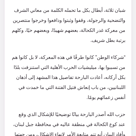
شبان ثلاثة، أبطال بكل ما تحمله الكلمة من معاني الشرف
والتضحية والرجولة، وقفوا وثبتوا ودافعوا وخرجوا منتصرين
من معركة غدر الكحالة، بعضهم شهيدًا، وبعضهم حيًا، وكلهم
برتبة بطل شريف.
“شركاء الوطن” كانوا طرفًا في هذه المعركة، لا بل كانوا هم
من تسببوا بها، ميليشيات الحرب الأهلية التي استنزفت بلدًا
بكل أركانه، أعادت البارحة تفاصيل هذا المشهد إلى أذهان
اللبنانيين، من باب إنعاش فتيل الفتنة التي ما خمدت في
أنفس زعمائهم يومًا.
حزب الله أصدر البارحة بيانًا توضيحيًا للإشكال الذي وقع
عند كوع الكحالة في منطقة عاليه في محافظة جبل لبنان،
وأفاد البيان أنه تتم متابعة الأمر لإنهاء الإشكال، ومن جهتها