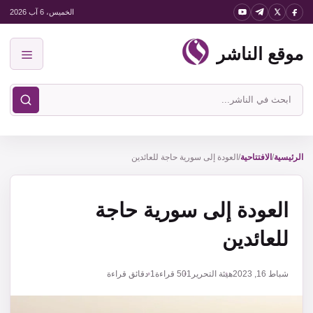
نتقل
الخميس، 6 آب 2026
لى
موقع الناشر
لمحتوى
القائمة
ابحث
في
موقع
الناشر
الرئيسية
/
الافتتاحية
/
العودة إلى سورية حاجة للعائدين
العودة إلى سورية حاجة
للعائدين
شباط 16, 2023
هيئة التحرير
501
قراءة
1 دقائق قراءة