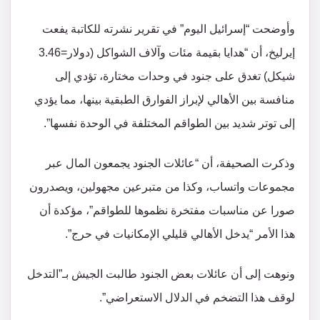
وأوضحت “إسرائيل اليوم” في تقرير نشرته للكاتبة يفعت
إيرليخ، أن “هدايا بقيمة مئات وآلاف الشواكل (دولار=3.46
شيكل) تغدق على جنود في وحدات مختارة، تؤدي إلى
منافسة بين الأهالي لإبراز الفوارق الطبقية بينها، مما يؤدي
إلى توتر شديد بين الطواقم المختلفة في الوحدة نفسها”.
وذكرت الصحيفة، أن “عائلات الجنود يجمعون المال عبر
مجموعات واتساب، وكذا من متبرعين مجهولين، ويصدرون
صورا عن مناسبات مفتخرة نظموها للطواقم”، مؤكدة أن
هذا الأمر “يدخل الأهالي قليلي الإمكانيات في حرج”.
ونوهت إلى أن عائلات بعض الجنود طالبت الجيش بـ”التدخل
لوقف هذا التضخم في الدلال الاستعراضي”.