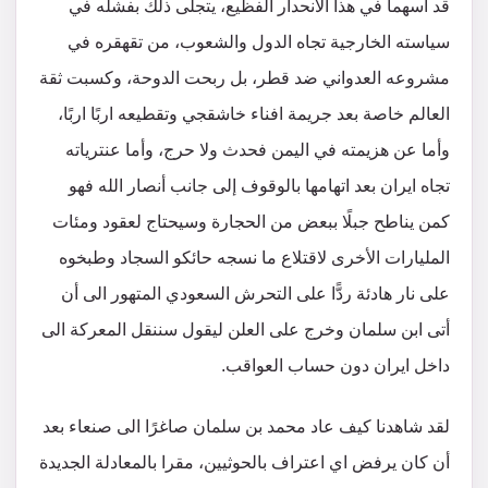
قد أسهما في هذا الانحدار الفظيع، يتجلى ذلك بفشله في
سياسته الخارجية تجاه الدول والشعوب، من تقهقره في
مشروعه العدواني ضد قطر، بل ربحت الدوحة، وكسبت ثقة
العالم خاصة بعد جريمة افناء خاشقجي وتقطيعه اربًا اربًا،
وأما عن هزيمته في اليمن فحدث ولا حرج، وأما عنترياته
تجاه ايران بعد اتهامها بالوقوف إلى جانب أنصار الله فهو
كمن يناطح جبلًا ببعض من الحجارة وسيحتاج لعقود ومئات
المليارات الأخرى لاقتلاع ما نسجه حائكو السجاد وطبخوه
على نار هادئة ردًّا على التحرش السعودي المتهور الى أن
أتى ابن سلمان وخرج على العلن ليقول سننقل المعركة الى
داخل ايران دون حساب العواقب.
لقد شاهدنا كيف عاد محمد بن سلمان صاغرًا الى صنعاء بعد
أن كان يرفض اي اعتراف بالحوثيين، مقرا بالمعادلة الجديدة