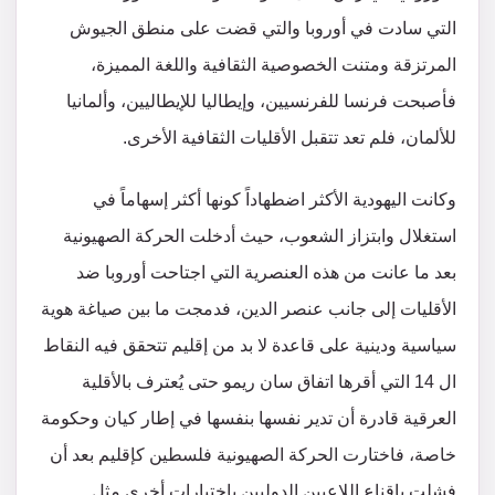
التي سادت في أوروبا والتي قضت على منطق الجيوش
المرتزقة ومتنت الخصوصية الثقافية واللغة المميزة،
فأصبحت فرنسا للفرنسيين، وإيطاليا للإيطاليين، وألمانيا
للألمان، فلم تعد تتقبل الأقليات الثقافية الأخرى.
وكانت اليهودية الأكثر اضطهاداً كونها أكثر إسهاماً في
استغلال وابتزاز الشعوب، حيث أدخلت الحركة الصهيونية
بعد ما عانت من هذه العنصرية التي اجتاحت أوروبا ضد
الأقليات إلى جانب عنصر الدين، فدمجت ما بين صياغة هوية
سياسية ودينية على قاعدة لا بد من إقليم تتحقق فيه النقاط
ال 14 التي أقرها اتفاق سان ريمو حتى يُعترف بالأقلية
العرقية قادرة أن تدير نفسها بنفسها في إطار كيان وحكومة
خاصة، فاختارت الحركة الصهيونية فلسطين كإقليم بعد أن
فشلت بإقناع اللاعبين الدوليين باختيارات أخرى مثل