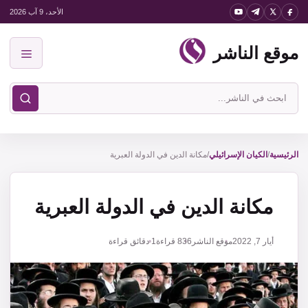
نتقل
الأحد، 9 آب 2026
لى
موقع الناشر
لمحتوى
القائمة
ابحث
في
موقع
الناشر
الرئيسية
/
الكيان الإسرائيلي
/
مكانة الدين في الدولة العبرية
مكانة الدين في الدولة العبرية
أيار 7, 2022
موقع الناشر
836
قراءة
1 دقائق قراءة