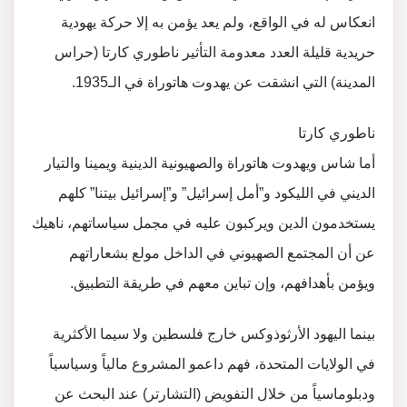
انعكاس له في الواقع، ولم يعد يؤمن به إلا حركة يهودية
حريدية قليلة العدد معدومة التأثير ناطوري كارتا (حراس
المدينة) التي انشقت عن يهدوت هاتوراة في الـ1935.
ناطوري كارتا
أما شاس ويهدوت هاتوراة والصهيونية الدينية ويمينا والتيار
الديني في الليكود و”أمل إسرائيل” و”إسرائيل بيتنا” كلهم
يستخدمون الدين ويركبون عليه في مجمل سياساتهم، ناهيك
عن أن المجتمع الصهيوني في الداخل مولع بشعاراتهم
ويؤمن بأهدافهم، وإن تباين معهم في طريقة التطبيق.
بينما اليهود الأرثوذوكس خارج فلسطين ولا سيما الأكثرية
في الولايات المتحدة، فهم داعمو المشروع مالياً وسياسياً
ودبلوماسياً من خلال التفويض (التشارتر) عند البحث عن