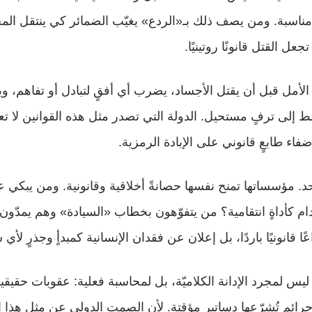
مناسبة. ومن يصف ذلك بـ«الردع» يغيّب الضمائر كي ينتقل المج
جعل القتل قانونًا روتينيًا.
لأمل قبل أن يقتل الأجساد، يضرب أي أفقٍ لتبادل أو تفاهم، وي
ّط إلى ترفٍ مستحيل. الدولة التي تصدر مثل هذه القوانين لا ت
اء طابعٍ قانوني على الإبادة الرمزية.
د. مؤسساتها تمنح نفسها حصانةً أخلاقية وقانونية. ومن يبكي 
ام كأداةٍ انتقامية؟ من يتفوّهون بخطاب «السيادة» وهم يمدّون ي
 قانونيًا باردًا، بل إعلان عن فقدان الإنسانية كمبدأٍ وجذرٍ لأي
م، ليس لمجرد الإدانة الكلاميّة، بل لمحاسبة فعلية: عقوبات حقيق
ئمٍ تُشرّعها دساتير مؤقتة. لأن الصمت الدولي عن مثل هذا الت