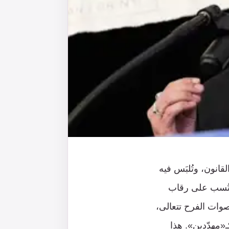
قانون، وتُلبَس فيه
احتُسب على رقاب
وات الفرح تتعالى،
كـ«مهدّدين». هذا