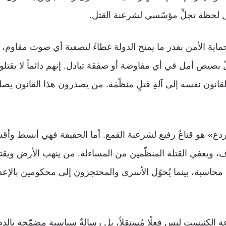
بل لحظة تجلٍّ مؤسّسي لشرعنة القتل.
حماية الأمن بقدر ما يمنح الدولة غطاءً لتصفية أي صوت مقاوم، و
كلّ بصيص أمل في أي مفاوضة أو صفقة تبادل. إنهم دائماً لا يقتل
نون نفسه إلى آلةِ قتلٍ منظّمَة. من يصدرون هذا القانون يصل
ردع» هو قناعٌ رفيع لشرعنة القمع. أما الحقيقة فهي أبسط وأق
اف، ويعفي القتلة المنظّمين من المساءلة. من ينهب الأرض ويقت
 محاسبة، بينما يُحوّل الأسرى والمحتجزون إلى محكومين بالإعدا
 الكنيست ليس فعلًا مُستقلاً، بل رسالةٌ سياسية مضمّخة بالدم