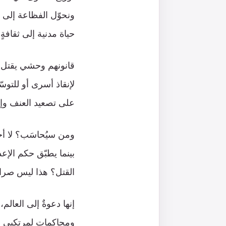
ونحوّل الفظاعة إلى 
حياة مدنية إلى ثقافةٍ ت
قانونهم وحشي يقتل ا
لإنقاذ أسرى أو للتوس
على تصعيد العنف وإضف
ومن سيُحاسَب؟ لا أح
بينما يطبّق حكم الإعد
القتل؟ هذا ليس صراعًا
إنها دعوةٌ إلى العال
ومحاكمات لمرتكبي جرا