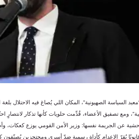
بد السياسة الصهيونية”، المكان اللي يُصاغ فيه الاحتلال بلغة ال
”، ومع تصفيق الأعضاء، قُدِّمت حلويات كأنها تذكار لانتصارٍ 
شية عن الجريمة نفسها: وزير الأمن القومي يوزع كعكات، وأص
قانونًا يُقرّ الإعدام كأداةٍ رسمية ضدّ أسرى ومحتجزين يُصنّفون 