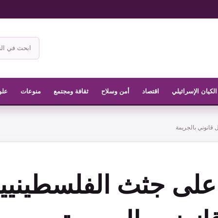
ابحث
في
موقع
الناشر
الكيان الإسرائيلي
اقتصاد
أمن وسلاح
ثقافة ومجتمع
منوعات
علو
 قانوني بالجريمة
على جثث الفلسطينيي