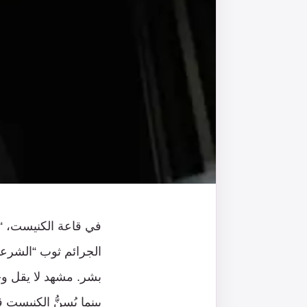
في قاعة الكنيست، “مع
الجرائم ثوب “الشرعية
بشر. مشهد لا يقل وح
بينما يُسنُّ الكنيست 