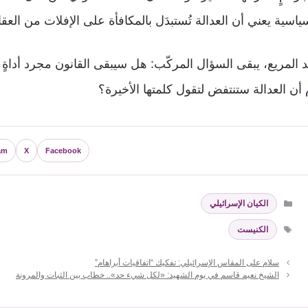
ياسية يعني أن العدالة تُستبدَل بالمكافأة على الإفلات من العق
المريع، يبقى السؤال المركّب: هل سيبقى القانون مجرد أداةٍ 
أن العدالة ستنتفض لتقول كلمتها الأخيرة؟
am
X
Facebook
التصنيفات
الكيان الإسرائيلي
الوسوم
الكنيست
سلام على المقاس الإسرائيلي: تفكيك “اتفاقيات أبراهام”
الشيخ نعيم قاسم في يوم الشهيد: «لكل شيء حد».. خطاب بين الثبات والمرونة