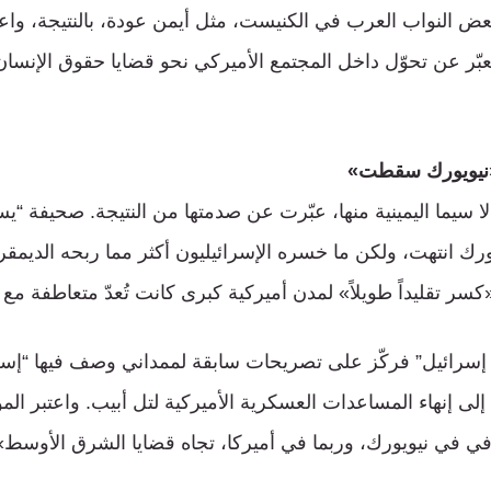
ض النواب العرب في الكنيست، مثل أيمن عودة، بالنتيجة، واعتب
عبّر عن تحوّل داخل المجتمع الأميركي نحو قضايا حقوق الإنسان
 «نيويورك سقطت»
ا سيما اليمينية منها، عبّرت عن صدمتها من النتيجة. صحيفة “ي
يورك انتهت، ولكن ما خسره الإسرائيليون أكثر مما ربحه الديم
سر تقليداً طويلاً» لمدن أميركية كبرى كانت تُعدّ متعاطفة مع 
 إسرائيل” فركّز على تصريحات سابقة لممداني وصف فيها “إسرا
 إنهاء المساعدات العسكرية الأميركية لتل أبيب. واعتبر الموق
في في نيويورك، وربما في أميركا، تجاه قضايا الشرق الأوسط»