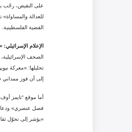
على النقيض، رحّب بع
للعدالة والمساواة» ت
القضية الفلسطينية.
الإعلام الإسرائيلي:
الصحف الإسرائيلية، ل
تحليلها: «معركة نيو
إلى أن فوز ممداني «ك
أما موقع “تايمز أوف
فصل عنصري» ودعا إلى
«يؤشر إلى تحوّل ثقا