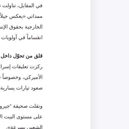
في المقابل، تناولت 
ممداني «يعكس جيلاً 
الخارجية بحقوق الإنس
انقساماً في أولويات 
قلق من تحوّل داخل ال
ركزت تعليقات إسرائي
الأميركي، وخصوصاً ف
صعود تيارات يسارية و
ونقلت صحيفة “جيروزا
على مستوى البيت الأ
الشعبي بسرعة».