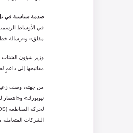
صدمة سياسية في تل
في الأوساط الرسمية 
مقلق» و«رسالة خطيرة
وزير شؤون الشتات عم
مفاتيحها إلى داعمٍ لح
من جهته، وصف زعيم ح
نيويورك» و«انتصار لل
الشركات المتعاملة م