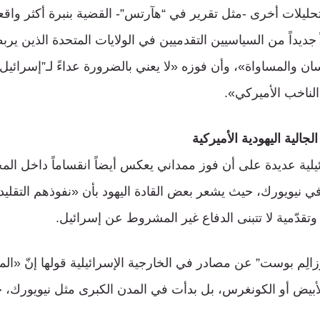
تحليلات أخرى -مثل تقرير في “هآرتس”- القضية بنبرة أكثر واقع
جديداً من السياسيين التقدميين في الولايات المتحدة الذين ير
ان والمساواة»، وأن فوزه «لا يعني بالضرورة عداءً لـ”إسرائيل
الناخب الأميركي».
جالية اليهودية الأميركية
لية عديدة على أن فوز ممداني يعكس أيضاً انقساماً داخل المج
ي نيويورك، حيث يشعر بعض القادة اليهود بأن «نفوذهم التقليدي
تقدّمية لا تتبنى الدفاع غير المشروط عن إسرائيل.
لِم بوست” عن مصادر في الخارجية الإسرائيلية قولها إنّ «ال
بيض أو الكونغرس، بل بدأت في المدن الكبرى مثل نيويورك، ح