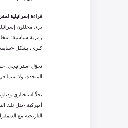
قراءة إسرائيلية لمغ
يرى محللون إسرائيلي
رمزية سياسية: انتخا
كبرى، يشكل «سابقة ر
تحوّل استراتيجي: خش
المتحدة، ولا سيما في 
تحدٍّ استخباري ودبلو
أميركية -مثل تلك الت
التاريخية مع الديمقر