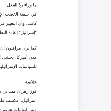
ما وراء ردّ الفعل
في خلفية الغضب الإسر
كانت، وأن التغيير ف
“إسرائيل” إعادة النظ
كما يرى مراقبون أن 
مدن أميركا، يخشى ال
للسياسات الإسرائيلية
خلاصة
فوز زهران ممداني بعم
إسرائيل، عكست قلقاً 
وبين اتهامات «دعم 