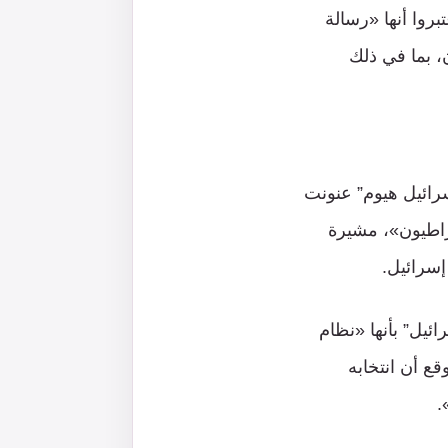
روا أنها «رسالة
، بما في ذلك
سرائيل هيوم” عنونت
قراطيون»، مشيرة
إسرائيل.
ئيل” بأنها «نظام
ع أن انتخابه
.