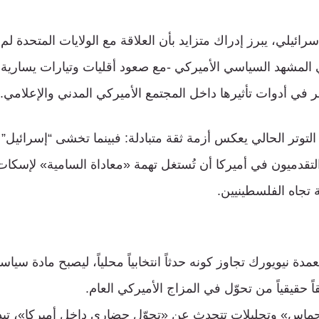
ائيلي، يبرز إدراك متزايد بأن العلاقة مع الولايات المتحدة لم
ي المشهد السياسي الأميركي -مع صعود أقليات وتيارات يساري
ر في أدوات تأثيرها داخل المجتمع الأميركي المدني والإعلامي.
التوتر الحالي يعكس أزمة ثقة متبادلة: فبينما تخشى “إسرائيل”
تقدميون في أميركا أن تُستغل تهمة «معاداة السامية» لإسكات ا
 تجاه الفلسطينيين.
دة نيويورك تجاوز كونه حدثاً انتخابياً محلياً، ليصبح مادة سياس
حقيقياً من تحوّل في المزاج الأميركي العام.
حماس» وتحليلات تتحدث عن «تحوّل حضاري داخل أميركا»، تبدو