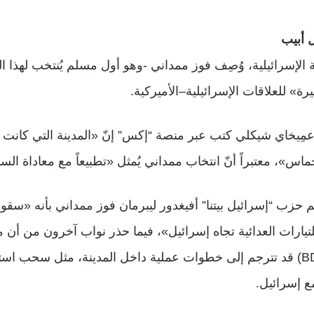
 أبيب
الإسرائيلية، وُصِف فوز ممداني -وهو أول مسلم يُنتخب لهذا ا
» للعلاقات الإسرائيلية–الأميركية.
ِيخاي شيكلي كتب عبر منصة “إكس” إنّ «المدينة التي كانت ر
ماس»، معتبراً أنّ انتخاب ممداني يُمثل «تطبيعاً مع معاداة السا
زب “إسرائيل بيتنا” أفيغدور ليبرمان فوز ممداني بأنه «سقو
تيارات العدائية تجاه إسرائيل»، فيما حذر نواب آخرون من أن م
لحركة المقاطعة (BDS) قد تترجم إلى خطوات عملية داخل المدينة، مثل سحب 
ع إسرائيل.