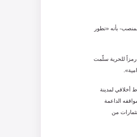
لمنصب- بأنه «تطور
مزاً للحرية سلّمت
مية».
ط أخلاقي لمدينة
واقفه الداعمة
استثمارات من