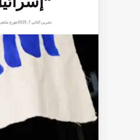
“إسرائي
تشرين الثاني 7, 2025
جورج ملتقى