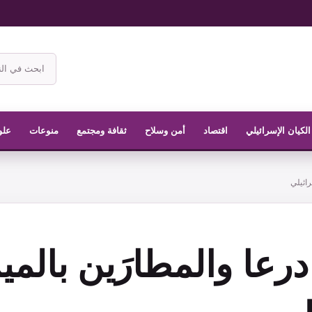
ابحث
في
موقع
الناشر
الكيان الإسرائيلي
اقتصاد
أمن وسلاح
ثقافة ومجتمع
منوعات
علو
ائيلي
عا والمطارَين بالمي