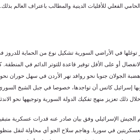
امي الفعلي للأقليات الدينية والمطالب باعتراف العالم بذلك.
توغلها في الأراضي السورية تشكيل نوع من الحماية للدروز 
نفصال أو على الأقل توفير قاعدة للتوتر الدائم في المنطقة. ك
ضبة الجولان جنوبا نحو روافد نهر الأردن في سهل حوران نحو ال
ها إسرائيل كاتس أن تواجدها، خصوصا في جبل الشيخ السوري،
ال ذلك تعزيز منهج تفكيك الدولة السورية وتوجيهها نحو الاندثا
اجم الجيش الإسرائيلي وفق بيان صادر عنه قدرات عسكرية متب
 و”تي 4″ (T4) العسكريتين في سوريا. وهاجم سلاح الجو أي محاولة لنقل م