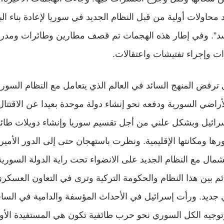
 محاولات أولية من قبل النظام الجديد في سوريا لإعادة بناء الب
د”. وفي إطار هذه الهجمات تم قصف مطارين وطائرات ومدر
ت وإجراء تفتيشات واعتقالات.
رفض المنهج السائد في العالم الذي يتعامل مع النظام السور
راضي السورية ودفعه نحو إنشاء دولة موحدة بعيدا عن الاقتتا
رائيل وبشكل علني من أجل تقسيم سوريا وإنشاء دويلات طائفي
رها ومكانتها الإقليمية. ونظرت باستهجان حتى إلى الدور الأم
مال مع النظام الجديد على الانضواء تحت راية الدولة السوري
ئم بين هذا النظام والحكومة التركية وترى في التعاون العسكري
ديد. ورأت إسرائيل في الأحداث المؤسفة والدامية في الس
وتوجيه الكل السوري نحو حرب طائفية تكون هي المستفيدة الأول