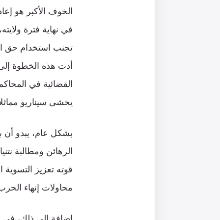
في نهاية فترة ولايت
تجنب استخدام حق ال
أدت هذه الخطوة إلى ت
القضائية في المحاكم ا
يخشى سيناريو مماثلا
بشكل عام، يبدو أن ب
الرهائن ومطالبة نتني
قوته تعزيز التسوية 
محاولات إنهاء الحر
إضافة إلى ذلك، في ا