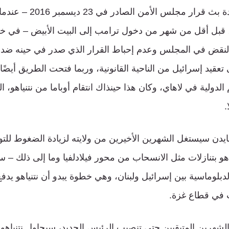
الخوف الأكبر هو إعادة بث قرار
ه، قبل أقل من شهر من دخول ترامب إلى البيت الأبيض – في خ
نقض في المجلس وعدم إحباط القرار الذي صدر في حينه ضد 
عقيد إسرائيل من الناحية القانونية، وربما فتحت الطريق أيضًا 
لدولية في لاهاي، وكان هذا حينذاك انتقام أوباما من نتنياهو، ال
.
ايدن سيستغل الشهرين الأخيرين من ولايته لزيادة الضغوط لل
اهو بتنازلات مثل الانسحاب من محور فيلادلفيا وما إلى ذلك – 
الدبلوماسية بين إسرائيل ولبنان، وهي خطوة يبدو أن نتنياهو ي
ب في قطاع غزة.
لشهرين المتبقيين حتى تنصيب الرئيس الجديد، سيحاول نتنياهو 