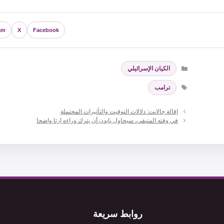
am
X
Facebook
التصنيفات
الكيان الإسرائيلي
الوسوم
ترامب
إقالة جالانت: دلالات التوقيت والتأثيرات المحتملة
في وقته المتبقي، سيحاول بايدن أن يترك وراءه إرثا واضحا
روابط سريعة