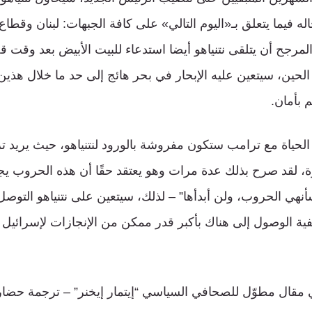
 فيما يتعلق بـ«اليوم التالي» على كافة الجبهات: لبنان وقطاع
مرجح أن يتلقى نتنياهو أيضا استدعاء للبيت الأبيض بعد وقت
لحين، سيتعين عليه الإبحار في بحر هائج إلى حد ما خلال هذي
 بأمان.
الحياة مع ترامب ستكون مفروشة بالورود لنتنياهو، حيث يريد ترا
، لقد صرح بذلك عدة مرات وهو يعتقد حقًا أن هذه الحروب يجب
هي الحروب، ولن أبدأها” – لذلك، سيتعين على نتنياهو التوص
ية الوصول إلى هناك بأكبر قدر ممكن من الإنجازات لإسرائيل
مقال مطوّل للصحافي السياسي “إيتمار إيخنر” – ترجمة حضا