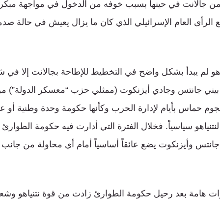
 من جالانت في حينها بسبب خوفه من الدخول في مواجهة مبكر
 الرأى العام الإسرائيلي الذي كان ما يزال يعيش في حالة 
اهو لم يبدأ بشكل واضح في التخطيط للإطاحة بجالانت إلا في ش
يني جانتس وجادي أيزنكوت (ممثلي حزب “معسكر الدولة”) م
م حماس بأيام لإدارة الحرب وكأنها حكومة وحدة وطنية أو 
تنياهو سياسياً. فخلال الفترة التي أدارت فيه حكومة الطوارئ 
انتس وأيزنكوت يضع عائقاً أساسياً أمام أي محاولة من جانب 
ت هامة بعد رحيل حكومة الطوارئ زادت من قوة نتنياهو وشعبي