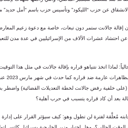
لانشقاق عن حزب “الليكود” وتأسيس حزب باسم “أمل حديد” م
 أن إقالة جالانت ستمر دون تبعات، خاصة مع دعوة زعيم المعارضة 
عن احتشاد عشرات الآلاف من الإسرائيليين في عدة مدن للتع
لياً: لماذا اتخذ نتنياهو قراره بإقالة جالانت في مثل هذا التوق
من احتمال مواج
(على خلفية رفض جالانت لخطة التعديلات القضائية) واضطر ب
قالة بعد أن كاد قراره يتسبب في حرب أهلية؟
ته مُعلَّقة لفترة لن تطول وهو: كيف سيؤثر القرار على إدارة
الوقت الحالي؟، وهل اختيار وزير الخارجية يسرائيل كاتس لتول