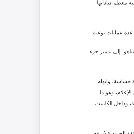
ة معظم قياداتها
 -حسب ادعاء نتنياهو- إلى تدمير جزء
 حساسة، واتهام
لإعلام، وهو ما
، وداخل الكابينت
ئفة الحريدية (يرفض