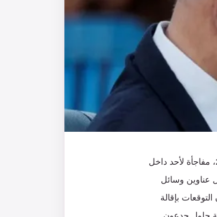
لم تشكل إقالة يؤاف جالانت وزير الدفاع الإسرائيلي من منصبه، في 5 نوفمبر 2024، مفاجأة لأحد داخل
تل عناوين وسائل
وبر2023. والأهم من ذلك أن التوقعات بإقالة
ية حلول جدعون