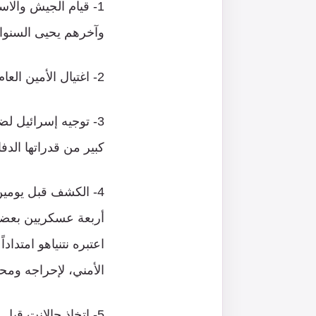
1- قيام الجيش والا
وآخرهم يحيى السنوار
2- اغتيال الأمين العام لحزب الله حسن نصر الله وعدد كبير من قياداته ومقاتليه في عدة عمليات نوعية.
كبير من قدراتها الدف
4- الكشف قبل يومي
أربعة عسكريين بعضهم
اعتبره نتنياهو امتدا
الأمني، لإحراجه ومح
5- اتخاذ جالانت قب