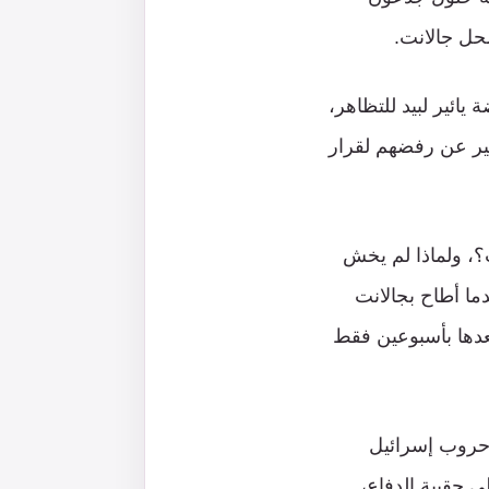
حل جالانت.
يائير لبيد للتظاهر،
بير عن رفضهم لقرار
يت؟، ولماذا لم يخش
هة مظاهرات عارمة ضد قراره كما حدث في شهر مارس 2023 عندما أطاح بجالانت
عدها بأسبوعين فقط
 حروب إسرائيل
ي حقيبة الدفاع،