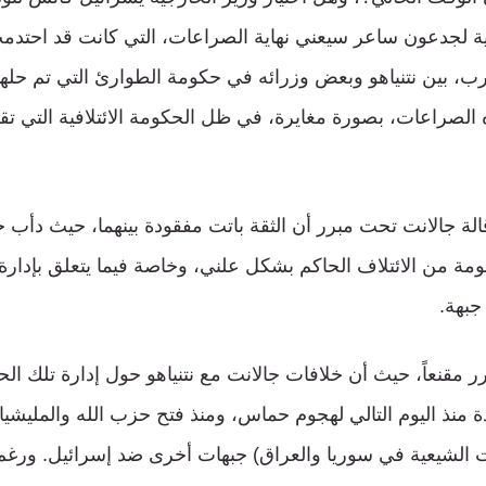
ية لجدعون ساعر سيعني نهاية الصراعات، التي كانت قد احتدم
رب، بين نتنياهو وبعض وزرائه في حكومة الطوارئ التي تم حلها
الصراعات، بصورة مغايرة، في ظل الحكومة الائتلافية التي تقود ا
إقالة جالانت تحت مبرر أن الثقة باتت مفقودة بينهما، حيث دأب
ومة من الائتلاف الحاكم بشكل علني، وخاصة فيما يتعلق بإدارة 
جبهة.
برر مقنعاً، حيث أن خلافات جالانت مع نتنياهو حول إدارة تلك ال
 منذ اليوم التالي لهجوم حماس، ومنذ فتح حزب الله والمليشيا
 الشيعية في سوريا والعراق) جبهات أخرى ضد إسرائيل. ورغم 