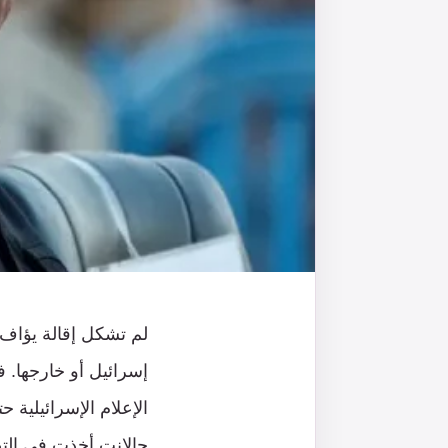
إسرائيل أو خارجها. ف
جالانت أخذت في التص