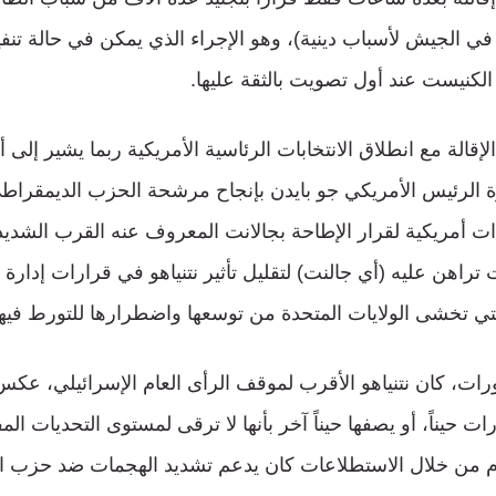
 في الجيش لأسباب دينية)، وهو الإجراء الذي يمكن في حالة تن
كنيست عند أول تصويت بالثقة عليها.
الإقالة مع انطلاق الانتخابات الرئاسية الأمريكية ربما يشير إلى أن
ة الرئيس الأمريكي جو بايدن بإنجاح مرشحة الحزب الديمقراط
دات أمريكية لقرار الإطاحة بجالانت المعروف عنه القرب الشديد
ت تراهن عليه (أي جالنت) لتقليل تأثير نتنياهو في قرارات إدارة
تي تخشى الولايات المتحدة من توسعها واضطرارها للتورط فيها
ت، كان نتنياهو الأقرب لموقف الرأى العام الإسرائيلي، عكس
 حيناً، أو يصفها حيناً آخر بأنها لا ترقى لمستوى التحديات ا
ام من خلال الاستطلاعات كان يدعم تشديد الهجمات ضد حزب ال