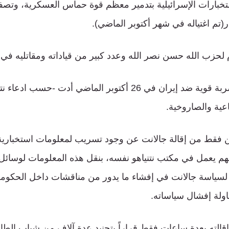
ستخبارات الإسرائيلية بتدمير معظم قوة حماس العسكرية، وتصفي
(تم اغتياله في شهر أكتوبر الماضي).
3- توجيه إسرائيل لضربة قوية ضد إيران في 26 أكتوبر الماضي أدت
اعية والصاروخية.
ن فقط من إقالة جالانت عن وجود تسريب لمعلومات استخبارية
 يعمل في مكتب نتنياهو نفسه، بنقل هذه المعلومات لوسائل ا
داً لسياسة جالانت في إفشاء ما يدور من مناقشات داخل الحكومة
اولة إفشال سياساته.
ل إقالته بعدة ساعات فقط قراراً بتجنيد عدة آلاف من شباب الطا