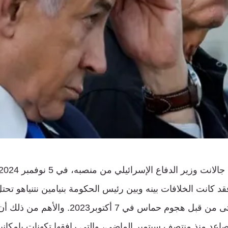
قد كانت الخلافات بينه وبين رئيس الحكومة بنيامين نتنياهو تح
الإعلام الإسرائيلية حتى من قبل هجوم حماس في 7 أكت
اعد منذ منتصف سبتمبر الماضي، والتي رافقها تكهنات بإمكان