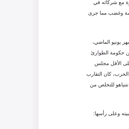
ة مع شركائه في
صدمة وغضب مما جرى
هر يونيو الماضي،
ن حكومة الطوارئ
على الأقل مجلس
الحرب، كان التقارب
نتنياهو للتخلص من
ته وعلى رأسها: