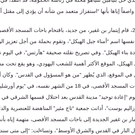
واصفاً إياها بأنها “استفزاز متعمد من شأنه أن يؤدي إلى مقتل أش
في 21 أيار/مايو 2023، قام إيتمار بن غفير، من جديد، باقتحام باحات المسجد ا
ها اسم “أمناء جبل الهيكل”، وتقوم بحملة من أجل تعزيز الو
إعادة بناء الهيكل”. وفي تصريح نقلته صحيفة “هآرتس”، في اليوم 
الهيكل، الموقع الأكثر أهمية للشعب اليهودي، وهو يقع تحت مسؤ
 في الموقع، الذي يُظهر “من هو المسؤول في القدس”. وكان أ
قد قاموا باقتحام باحات المسجد الأقصى، في 18 من الشهر نفسه، ف
اليم بوست”، أدانت جمعية “تاج مئير” المناهضة للعنصرية والداع
يتمار بن غفير الجديدة إلى باحات المسجد الأقصى، متهمة إياه بأنه
عال النار في القدس والشرق الأوسط”، وتساءلت: “إلى متى سند