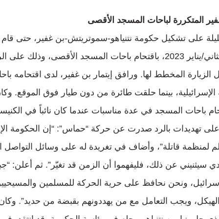
غفير المتكررة لباحات المسجد الأقصى
يلة على تشكيل حكومة نتنياهو-سموتريتش-بن غفير، حتى قام ه
وزيراً، في 3 كانون الثاني/يناير 2023، باقتحام باحات المسجد الأقصى، وذل
 الزيارة المخطط لها. ورافق إيتمار بن غفير، لدى اقتحامه باح
إسرائيلية، بينما حلقت طائرة من دون طيار فوق الموقع. وكان
حام باحات المسجد في عدة مناسبات عندما كان نائباً في الكنيس
 على تهديدات بالرد صدرت عن حركة “حماس”: “إن الحكومة الإسرا
 لمنظمة قاتلة”، وأضاف في تغريدة له على وسائل التواصل الا
 سيثنيني عن ذلك، فليفهموا أن الزمن قد تغيّر”. ثم أعلن: “جب
سرائيل، ونحن نحافظ على حرية الحركة للمسلمين والمسيحيين،
هيكل، ويجب التعامل مع من يهددونهم بقبضة من حديد”. وكان