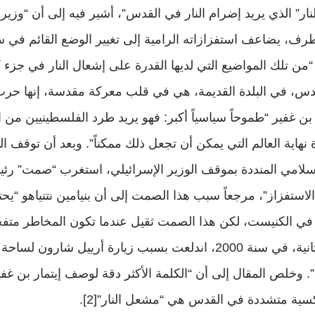
ار” الذي يريد إضرام النار في القدس”، أشير فيه إلى أن “وزير 
تطرف، يضاعف استفزازاته الرامية إلى تغيير الوضع القائم في
ً “من تلك المواضيع التي لديها القدرة على إشعال النار في جزء ك
س، في البلدة القديمة، هي في قلب معركة مقدسة، إنها حرب
 بن غفير “طموحاً سياسياً أكبر: فهو يريد طرد الفلسطينيين من ال
 نهاية العالم التي يمكن أن تجعل ذلك ممكناً”. وبعد أن توقف ا
لإسلامي المنددة بموقف الوزير الإسرائيلي، استغرب “صمت” رئ
“الاستفزاز”، مرجعاً سبب هذا الصمت إلى أن بنيامين نتنياهو “يح
 في الكنيست، لكن هذا الصمت ثقيل عندما تكون المخاطر متف
نتذكر أن الانتفاضة الثانية، في سنة 2000، اندلعت بسبب زيارة أرييل 
. وخلص المقال إلى أن “الكلمة الأكثر دقة لوصف إيتمار بن غفي
سية متشددة في القدس هي “مشعل النار”[2].