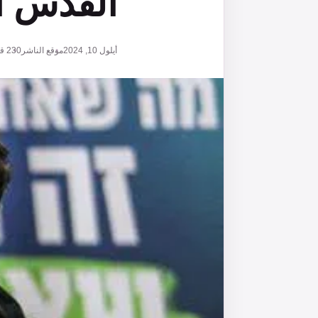
القدس ا
أيلول 10, 2024
موقع الناشر
230
قر