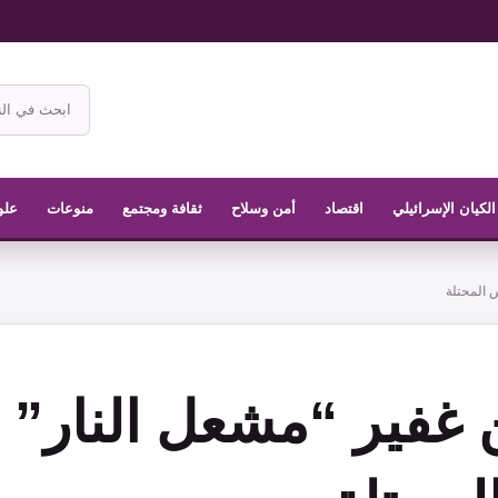
ابحث
في
موقع
الناشر
الكيان الإسرائيلي
اقتصاد
أمن وسلاح
ثقافة ومجتمع
منوعات
علو
 المحتلة
ن غفير “مشعل النار”