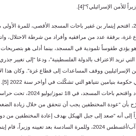
ً للأمن الإسرائيلي؟”[4].
في 22 أيار/مايو 2024، اقتحم إيتمار بن غفير باحات المسجد الأقصى، للمرة الأو
ع غزة، برفقة عدد من مرافقيه وأفراد من شرطة الاحتلال، وان
و يؤدي طقوساً تلمودية في المسجد، بينما أدلى هو بتصريحات 
لتي تريد الاعتراف بالدولة الفلسطينية”، ودعا “إلى تغيير جذر
ن الإسرائيليين ووقف المساعدات إلى قطاع غزة”. وكان هذا الاق
تعيينه وزي
أسابيع قليلة، حتى عاد واقتحم باحات المسجد
ّح بأن “عودة المختطفين يجب أن تتحقق من خلال زيادة الض
 إلى أنه “صعد إلى جبل الهيكل بهدف إعادة المختطفين من دو
شرعية”[6]. وفي 13 آب/أغسطس 2024، وللمرة السادسة بعد تعيينه وزيرا