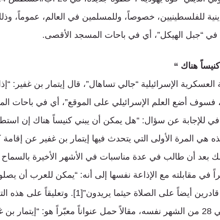
نية للفلسطينيين، خصوصاً، وللمسلمين في العالم، عموماً، وذل
 في “جبل الهيكل”، أي في باحات المسجد الأقصى.
نيساً هناك “
 العسكرية الإسرائيلية “جالي تساهال”، قال إيتمار بن غفير: “إذ
 فسوف أضع العلم الإسرائيلي على الموقع”، أي في باحات الم
 للإجابة عن سؤال: “هل يمكن أن يبني كنيساً هناك إن استطاع؟
ذه هي المرة الأولى التي يتحدث فيها إيتمار بن غفير عن إقام
 بعد أن طالب في عدة مناسبات في الأشهر الأخيرة بالسماح لل
 في مقابلته مع الإذاعة نفسها إلى أنه: “يمكن للعرب أن يصلوا 
يجب أن يكون اليهود قادرين أيضاً على الصلاة حيثما يريدون
موقع فرانس أنتر، في 28 من الشهر نفسه، مقالاً حمل عنواناً معبّراً هو: “إيتمار 