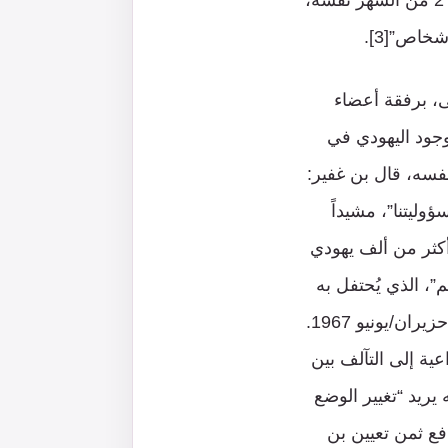
مستقبل” يائير لبيد، الذي حل بنيامين نتنياهو محله في رئاسة الحكومة، قد انتقد، في 2 من الشهر نفسه،
خاص”[3].
لأقصى، برفقة أعضاء
جود اليهودي في
نفسه، قال بن غفير:
وليتنا”، مشيداً
كثر من ألف يهودي
ي “يوم أورشليم”، الذي يُحتفل به
في إسرائيل بصفته يوم “إعادة توحيد” مدينة القدس بعد احتلال قسمها الشرقي في حزيران/يونيو 1967.
ية إلى التآلف بين
 يريد “تغيير الوضع
فع ثمن تعيين بن