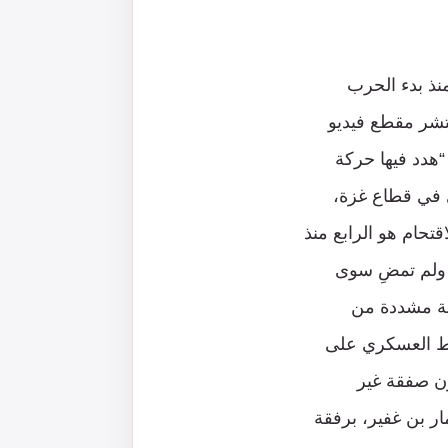
لى منذ بدء الحرب
تشر مقطع فيديو
“هدد فيها حركة
ي في قطاع غزة،
تحام هو الرابع منذ
راً للأمن في حكومة بنيامين نتنياهو التي تشكّلت في أواخر سنة 2022 [5]. ولم تمضِ سوى
، في 18 تموز/يوليو 2024، تحت حراسة مشددة من
غط العسكري على
ن صفقة غير
ً، قام إيتمار بن غفير، برفقة