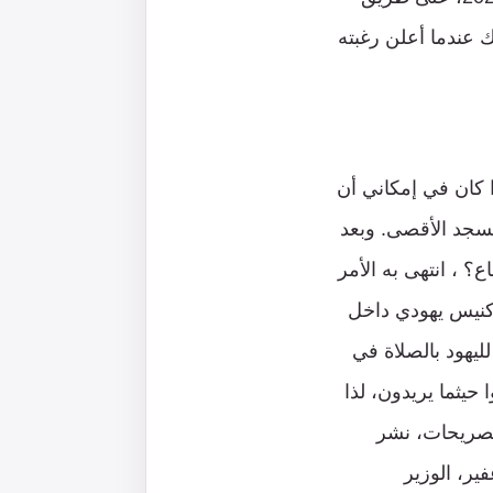
ك عندما أعلن رغبته
ا كان في إمكاني أن
سجد الأقصى. وبعد
 ، انتهى به الأمر
ة كنيس يهودي داخل
يهود بالصلاة في
حيثما يريدون، لذا
”[1]. وتعليقاً على هذه التصريحات، نشر
بن غفير، الوزير