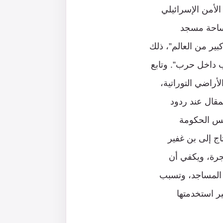
الأمن الإسرائيلي
 ساحة مسجد
بير من العالم”، ذلك
 داخل حرب”. وتابع
أراضي التوراتية،
لمقال عند ردود
يس الحكومة
تاج إلى بن غفير
جرة، ويكفي أن
شارون لساحة المساجد، وتسبب
ر استخدمتها