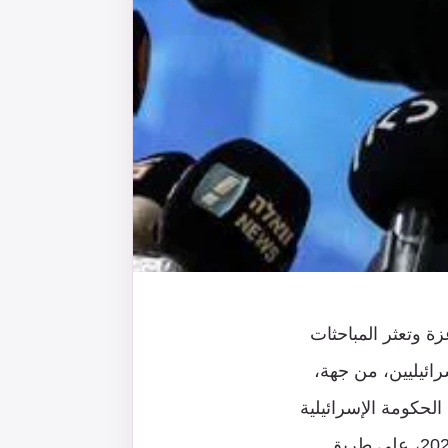
زة وتعثر المباحثات
ائيليين، من جهة،
الحكومة الإسرائيلية
وزعيم الحزب الصهيوني الديني “قوة يهودية”، خطوة جديدة، في 26 آب/أغسطس 2024، على طريق