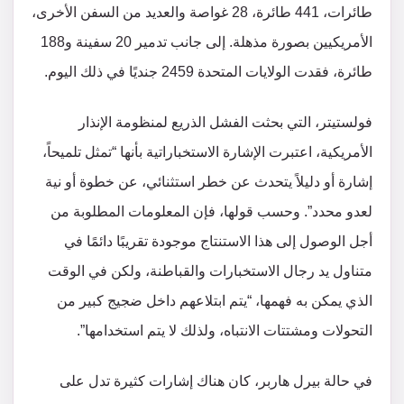
طائرات، 441 طائرة، 28 غواصة والعديد من السفن الأخرى،
الأمريكيين بصورة مذهلة. إلى جانب تدمير 20 سفينة و188
طائرة، فقدت الولايات المتحدة 2459 جنديًا في ذلك اليوم.
فولستيتر، التي بحثت الفشل الذريع لمنظومة الإنذار
الأمريكية، اعتبرت الإشارة الاستخباراتية بأنها “تمثل تلميحاً،
إشارة أو دليلاً يتحدث عن خطر استثنائي، عن خطوة أو نية
لعدو محدد”. وحسب قولها، فإن المعلومات المطلوبة من
أجل الوصول إلى هذا الاستنتاج موجودة تقريبًا دائمًا في
متناول يد رجال الاستخبارات والقباطنة، ولكن في الوقت
الذي يمكن به فهمها، “يتم ابتلاعهم داخل ضجيج كبير من
التحولات ومشتتات الانتباه، ولذلك لا يتم استخدامها”.
في حالة بيرل هاربر، كان هناك إشارات كثيرة تدل على