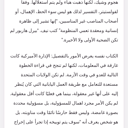
هجوم وشيك، لكنها ذهبت هباء ولم يتم استغلالها. وفقا
لفولستيتر، التفسير لذلك هو ليس سوء الحظ، الإهمال، أو
أصحاب المناصب غير المناسبين، “إنها تشير إلى ظاهرة
إنسانية ومعقدة تعمي المنظومة” كتب نيف. “بيرل هاربور لم
تكن الضحية الأولى ولا الأخيرة.”
الكتاب نفسه يعرض الأمور بالتفصيل: الإدارة الأميركية كانت
غارقة في المعلومات، لكنها لم تنجح في قراءة الخطوة
التالية للعدو في وقت الأزمة. لم تكن الولايات المتحدة
مستعدة للتعامل مع طريقة العمل اليابانية التي كان يُنظر
إليه على أنها غير معقولة، بينما هي فعليًا كانت أقل معقولية.
لم يكن الأمر مجرد اهمال للمسؤولية، بل مسؤولية محددة
بصورة غامضة، وليس فقط حارسًا نائمًا وقت مناوبته، بل
هو شخص يعرف أنه “سوف يتم توبيخه إذا تجرأ على إخراج