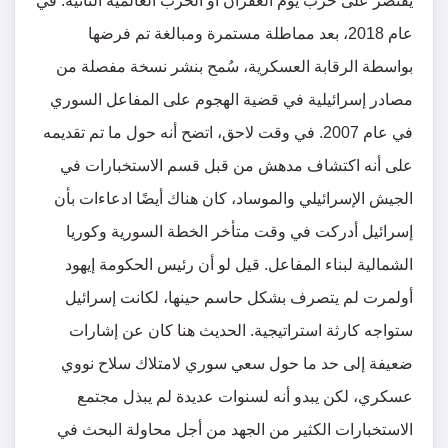
يقتصر على حرب يوم الغفران أو الحرب العالمية الثانية. في
عام 2018، بعد مماطلة مستمرة ومبالغة تم فرضها
بواسطة الرقابة العسكرية، سُمح بنشر نسخة مفصلة من
مصادر إسرائيلية في قضية الهجوم على المفاعل السوري
في عام 2007. في وقت لاحق، اتضح أنه حول ما تم تقديمه
على أنه اكتشاف مدهش من قبل قسم الاستخبارات في
الجيش الإسرائيلي والموساد، كان هناك أيضًا ادعاءات بأن
إسرائيل أدركت في وقت متأخر الخطة السورية وكوريا
الشمالية لبناء المفاعل. قيل لو أن رئيس الحكومة إيهود
أولمرت لم يتصرف بشكل حاسم حينها، لكانت إسرائيل
ستواجه كارثة استراتيجية. الحديث هنا كان عن إشارات
ضعيفة إلى حد ما حول سعي سوري لامتلاك سلاح نووي
عسكري، لكن يبدو أنه لسنوات عديدة لم يبذل مجتمع
الاستخبارات الكثير من الجهد من أجل محاولة البحث في