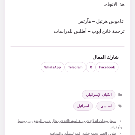
هذا الاتجاه.
عاموس هرئيل – هآرتس
ترجمة فاتن أيوب – أطلس للدراسات
شارك المقال
WhatsApp
Telegram
X
Facebook
التصنيفات
الكيان الإسرائيلي
الوسوم
اساسي
,
اسرائيل
سيناريوهات اندلاع حرب عالمية ثالثة في ظل جمود الوضع بين روسيا
وأوكرانيا
طويل العمر يجمع خدَمه: قمة للتملّق والمداهنة