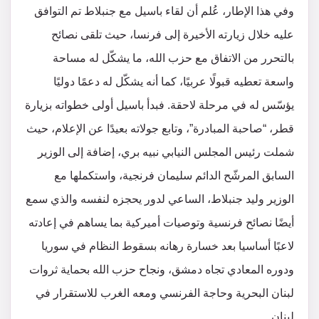
وفي هذا الإطار، عُلم أن لقاء باسيل مع جنبلاط تم التوافق
عليه خلال زيارته الأخيرة إلى فرنسا، حيث تلقى نصائح
بالتحرر من الاتفاق مع حزب الله، ما يشكّل له مساحة
واسعة تعطيه قبولًا عربيًا، كما أنه يشكّل له دعمًا دوليًا
يؤسّس له في مرحلة لاحقة. فبدأ باسيل أولى خطواته بزيارة
قطر، “صاحبة المبادرة”، وتابع جولاته بعيدًا عن الإعلام، حيث
شملت رئيس المجلس النيابي نبيه بري، إضافة إلى الوزير
السابق المرشّح الدائم سليمان فرنجية، واستكملها مع
الوزير وليد جنبلاط، الساعي لدور يحجزه لنفسه والذي سمع
أيضًا نصائح فرنسية وتوصيات أميركية بما يساهم في إعادته
لاعبًا أساسيا بعد خسارة رهانه بسقوط النظام في سوريا
ودوره المعادي تجاه دمشق، ونجاح حزب الله بحماية ثروات
لبنان البحرية وحاجة الفرنسي ومعه الغرب للاستقرار في
لبنان.