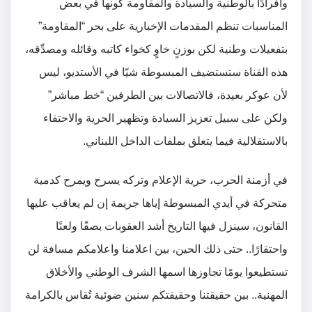
وأفرادًا بالوطنية والسيادة والمقاومة كونها في بعض
المناسبات تنظم المقدمات الإخبارية على بحر “المقاومة”
بتفعيلات وطنية لكن بوزنٍ خاوٍ كخواء كاتبه وقائله ومصدِّقه،
هذه القناة ستستضيف المبسوطة شيّا في الأستديو، ليس
لأن عوكر بعيدة، فالاتصالات بين الطرفين “خط مباشر”
ولكن على سبيل تعزيز السيادة وتظهير الحرية والاحتفاء
بالاستقلالية فيما يتعلق بملفات الداخل اللبناني.
في أزمنة الحرب، حرية الإعلام وتركه يسرح ويمرح كدمية
متحركة في أيدي المبسوطة إياها جريمة إن لم يعاقب عليها
القانون، سينزل فيها التاريخ أشد العقوبات بصقًا ولعنًا
واحتقارًا.. حتى ذلك الحين، بين اعلامنا واعلامكم مسافة لن
تستطيعوا يومًا تجاوزها اسمها الشرف الوطني والأخلاق
المهنية.. بين حقيقتنا وحقيقتكم سنين ضوئية تُقاس بالكرامة