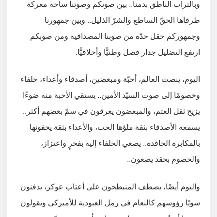
وبالتراب الناطق بدمنا.. بين صوتكم وصوتنا ساحة معركة
طرفاها الحقّ الساطع والشرّ الذليل.. وبين جمهورنا
وجمهوركم حقل حدّه من صوبنا المصداقية ومن صوبكم
ارتفع التضليل جدار فصل وطنيًّا وأخلاقيًّا.
اليوم، ينصت العالم، أحبّة ومبغضين، أصدقاء وأعداء، حلفاء
وخصومًا إلى صوت السيّد الأمين.. يستقي الأحبة منه ضوءًا
يزيح ثقل العتم، والمبغضون يغرقون في سمّ بغضهم أكثر..
يسمعه الأصدقاء بثقة ملؤها الحب، والأعداء بثقة يخفونها
بالمكابرة الحاقدة.. يصغي الحلفاء إليه بفخرٍ واعتزاز،
والخصوم بحقد يصغون..
واليوم أيضًا، يصطف المنبطحون على أعتاب عوكر، يدفنون
سويًا رؤوسهم كالنعام في رمل العبودية للأميركي ويقولون