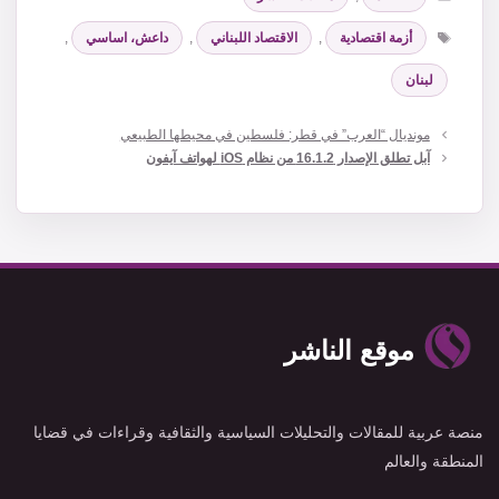
الوسوم
أزمة اقتصادية
,
الاقتصاد اللبناني
,
داعش، اساسي
,
لبنان
مونديال “العرب” في قطر: فلسطين في محيطها الطبيعي
آبل تطلق الإصدار 16.1.2 من نظام iOS لهواتف آيفون
موقع الناشر
منصة عربية للمقالات والتحليلات السياسية والثقافية وقراءات في قضايا
المنطقة والعالم