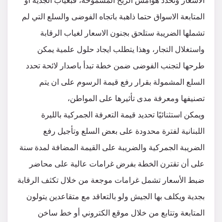
الأسعار وتحدد هوامش الربح المسموحة، فبغياب الجدية او
المتابعة الاسواق حتما ذاهبة باتجاه الفوضى والسلع التي لم
تشملها الضريبة ستلحق بجنون الاسعار لغياب الرقابة
واستغلال التجار، وهذا يتطلب ايجاد حلول علمية يمكن
طرحها لتجنب الفوضى ضمن خطة تبدأ باصدار لائحة تحدد
السلع المشمولة بقرار رفع قيمة الرسوم على ان يتم
تصنيفها ومعرفة مدى تأثيرها على المواطن،
ويمكن استثنائيًا تحديد قيمة التعرفة الجمركية بالليرة
اللبنانية لفترة محدودة على بعض السلع وتأجيل رفع
الضريبة الجمركية والضريبة على القيمة المضافة لمدة سنة
على أن تقترن الخطة بفرض غرامات عالية على محاضر
ضبط الأسعار تشمل غرامات موجعة من خلال تكثف الرقابة
بجدية ويكلف بها الجيش ولو بالتعاقد مع متقاعدين يتولون
المتابعة وتتابع من خلال موقع الكتروني أو خط ساخن