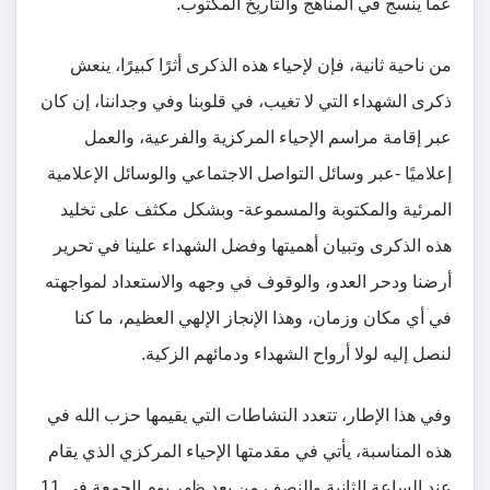
عما ينسج في المناهج والتاريخ المكتوب.
من ناحية ثانية، فإن لإحياء هذه الذكرى أثرًا كبيرًا، ينعش
ذكرى الشهداء التي لا تغيب، في قلوبنا وفي وجداننا، إن كان
عبر إقامة مراسم الإحياء المركزية والفرعية، والعمل
إعلاميًا -عبر وسائل التواصل الاجتماعي والوسائل الإعلامية
المرئية والمكتوبة والمسموعة- وبشكل مكثف على تخليد
هذه الذكرى وتبيان أهميتها وفضل الشهداء علينا في تحرير
أرضنا ودحر العدو، والوقوف في وجهه والاستعداد لمواجهته
في أي مكان وزمان، وهذا الإنجاز الإلهي العظيم، ما كنا
لنصل إليه لولا أرواح الشهداء ودمائهم الزكية.
وفي هذا الإطار، تتعدد النشاطات التي يقيمها حزب الله في
هذه المناسبة، يأتي في مقدمتها الإحياء المركزي الذي يقام
عند الساعة الثانية والنصف من بعد ظهر يوم الجمعة في 11