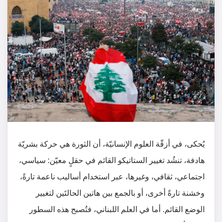
يُحكى، في أزقّة العلوم الإنسانيّة، أن الثورة هي حركة بشريّة
هادفة، تنشُد تغيير الستاتيكو القائم في حقلٍ معيّن: سياسي،
اجتماعي، ثقافي، وغيرها، عبر استخدام أساليب ناعمة تارةً،
وخشنة تارةً أخرى، أو بالجمع بين هاتين الحالتَين لتغيير
الوضع القائم. أما في العلم اللبناني، فتُصبح هذه السطور