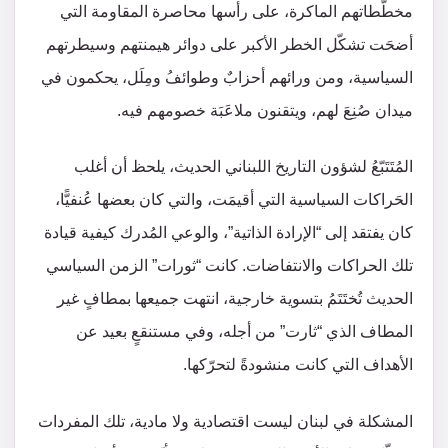
مخطّطاتهم الماكرة، على رأسها محاصرة المقاومة التي
أضحَت تشكّل الخطر الأكبر على دوائر هيمنتهم وسيطرتهم
السياسية، ومن ورائهم أحزابٌ وطوائفُ ومِلَل، يحكمون في
ميدان صُنِعَ لهم، ويتقنون ملاعَبَة خصومهم فيه.
المُتَتَبّعُ لشؤون التاريخ اللبناني الحديث، يلحظ أن أغلب
الحَراكات السياسية التي أقيمَت، والتي كان بعضها عُنفيًّا،
كان يفتقد إلى “الإرادة الذاتية”، والوعي المُدرك كيفية قيادة
تلك الحراكات والانتفاضات. كانت “ثورات” الزمن السياسي
الحديث تُختَتَمُ بتسوية خارجية، انتهت جميعها بمطافٍ غير
المطاف الذي “ثارت” من أجله، وفي مستنقعٍ بعيد عن
الأهداف التي كانت منشودةً لتحرّكها.
المشكلة في لبنان ليست اقتصادية ولا مادية، تلك المفردات