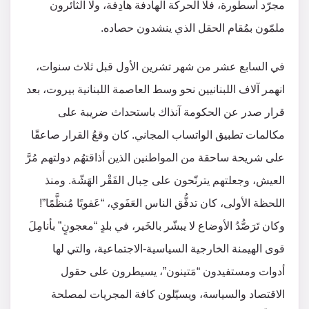
مجرّد أسطورة، فلا الحركة الهادفة هادِفة، ولا الثائرون
ملمّون بمُقام الحقل الذي ينشدون حصاده.
في السابع عشر من شهر تشرين الأول قبل ثلاث سنوات،
انهمر آلاف اللبنانيين نحو وسط العاصمة اللبنانية بيروت، بعد
قرار صدر عن الحكومة آنذاك باستحداث ضريبة على
مكالمات تطبيق الواتساب المجاني. كان وقعُ القرار صاعقًا
على شريحة ساحقة من المواطنين الذين أذاقتهُم دولتهم مُرَّ
العيش، وجعلتهم يترنّحون على حِبال الفَقْر الهَشّة. ومنذ
اللحظة الأولى، كان تدفُّق الناس العَفَوي، “عَفويًا مُنظَّمًا”!
وكان تَرَصُّدُ الأوضاع لا يبشّر بالخَير، في بلدٍ “معجونٍ” بأنامِلَ
قوى الهيمنة الخارجية السياسية-الاجتماعية، والتي لها
أدوات ومستفيدون “مَتينون”، يسيطرون على حقول
الاقتصاد والسياسة، ويسيّلون كافة المجريات لمصلحة