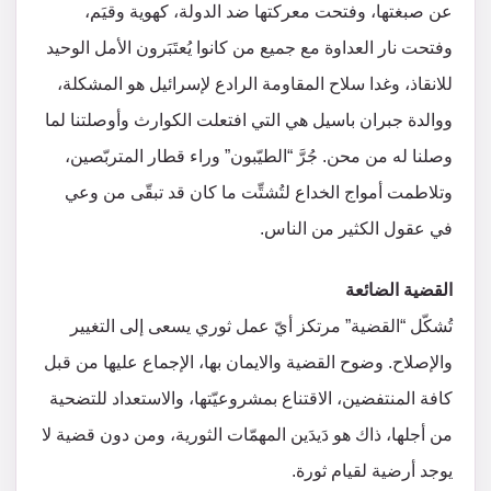
عن صبغتها، وفتحت معركتها ضد الدولة، كهوية وقيَم،
وفتحت نار العداوة مع جميع من كانوا يُعتَبَرون الأمل الوحيد
للانقاذ، وغدا سلاح المقاومة الرادع لإسرائيل هو المشكلة،
ووالدة جبران باسيل هي التي افتعلت الكوارث وأوصلتنا لما
وصلنا له من محن. جُرَّ “الطيّبون” وراء قطار المتربّصين،
وتلاطمت أمواج الخداع لتُشتِّت ما كان قد تبقّى من وعي
في عقول الكثير من الناس.
القضية الضائعة
تُشكّل “القضية” مرتكز أيّ عمل ثوري يسعى إلى التغيير
والإصلاح. وضوح القضية والايمان بها، الإجماع عليها من قبل
كافة المنتفضين، الاقتناع بمشروعيّتها، والاستعداد للتضحية
من أجلها، ذاك هو دَيدَين المهمّات الثورية، ومن دون قضية لا
يوجد أرضية لقيام ثورة.