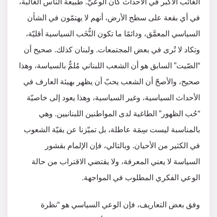
الغائب الأكبر في الأحداث كان الوعيّ. طبيعة الناس الغالبة،
في أي بقعة على سطح الأرض، أنهم لا يهتمّون في الشأن
السياسي المعمَّق، ودائمًا ما تكون النُّخَب السياسية أقليّة،
وتكاد لا تُرى في بعض المجتمعات. ولبنان كذلك. صحيح أن
“الصّيت” السابق هو أن الشعب اللبناني مُلمٌّ بالسياسة، وهذا
صحيح، والأصحّ أن الشعب يحبّ أن يظهر بهيئة العارف في
الأحداث السياسية، وغير السياسية، وهذا يعود إلى خاصيّة
“حُب الظهور” الطاغية لدى المواطنين اللبنانيين. وهي
بالمناسبة ليست سِمَة عاطلة، بل تميّزنا عن بقيّة الشعوب
في الكثير من الأحيان. وبالتالي، فإن الإلمام بقشور
السياسة لا يعني المعرفة، ولا يقتضي الاقتراب من حالة
الوعي الفكري المطلوب في المواجهة.
وفق بعض التعاريف، فإن الوعي السياسي هو “نظرة