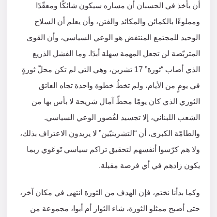
أن يأخذ في الحسبان أن مساره سيكون شائكًا ومعقّدًا
ومملوءًا بالكمائن والمكائد والفتن، وأن يعلم أن السلاح
الوحيد للمجتمع المنتفض هو الوعي السياسي، وأن القوى
المتربّصة لن تجعل المهمة سهلة أبدًا. وما الفشل الذريع
الذي أصاب “ثورة” 17 تشرين، وهي التي لم تكن محلّ ثورةٍ
في يومٍ من الأيام، ولم تخطُ خطوة واحدة تجاه العاتق
الثوري الذي كان يومًا محطّ آمال شريحة لا بأس بها من
الشعب اللبناني، إلا تجسيد لقُصور الوعي السياسي.
والطامّة الكبرى، أن “التشرينيّين” لا يريدون الاعتراف بذلك،
ولا هم كرّسوا أنفسهم لتحقيق تراكم سياسي تَوعَوي ربما
يكون زادهم في أي فرصة مقبلة.
وكما بدأنا نختم، فإن الهدف من الثورة انتهى في مكان آخر،
حتى أصبح ممثلو الثورة، شاء الثوار أم أبوا، مجموعة من