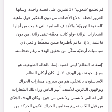
لم تجتمع “شعوب” 17 تشرين على قضية واحدة، وشابها
الغرور لحظة اندلاع الأحداث، من دون التفكير حول ماهية
“القضية الثورويّة” والأهداف السامية التي قامت من أجلها.
الشعارات الرنّانة -ولو كانت محقّة- تبقى رنّانة، من دون
فاعلية، إلا إذا ما تم تأطيرها ضمن مخطّط واقعي ذي
سياسيات أرضيّة تمكّن من تحقيق الهدف، رغم ضخامته.
“إسقاط النظام” ليس قضية، إنما، بالحالة الطبيعية، هو
سياق نحو تحقيق الهدف. لا بل، كان أركان النظام
الأساسيّون، بالتخفّي، هم من يديرون مسارات الحراك
ويوجّهون الثائرين. للأسف، أُسِر الناس وراء تلك الشعارات
البراقة التي لا تسمن ولا تغني من جوع، وكان الهدف الجَدّي
من قبل النُخَب تفريغ مضامين الحَراك لتكون الحركة من