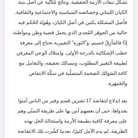
تشكّل تبعات الأزمة الحقيقية، ونتائج مُتَأتّية عن أصل بنية
الكيان اللبناني وخصائصه السياسية والاجتماعية والثقافية.
فأصل المشكلة يكمن في أصلِ الكيان، وهُويّة الحُكم فيه
خالية من الجوهَر المُجدي الذي يحمل قضية وطن ومواطنة.
إذًا فالمَأزِقُ جَسيم، و”الثورة” التغييرية تحتاج إلى معرفة
خطب الإشكالية بالدرجة الأولى، وامتلاك الوعي المعرفي
لطبيعة التغيير المطلوب، ومسالِك تحقيقه، والتعامل مع
كافة الشوائك الضخمة المتصلّبة في سكّة الانتفاض
والجَمهَرة.
بعد اندلاع انتفاضة 17 تشرين قسم وفير من الناس آمنوا
بجدواها، حتى أن بعضهم آمن بها على طريقة التمنّي وهم
على معرفة كافية بطبيعة الأزمة واستحالة الحل بهذه
الطريقة. لم يدم الأمل كثيرًا، بعدما كشّرت تلك الانتفاضة