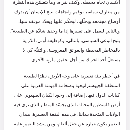
الانسان تجاه محيطه، وكيف يقرأه، وما يتضمّن هذه النظرة
من معارف سياسية وقيَم واتجاهات تتيح للإنسان أن يدرك
أوضاع مجتمعه ويحلّلها، ليِحكُم عليها ويحدّد موقفه منها،
وبالتالي ليعمل على تغييرها إذا ما وجدها شاذّة عن الطبيعة”.
يتيح الوعي السياسي، بالتالي، وكوظيفة أولى، الدّراية
بالمخاطر المحيطة والعوائق المغروسة، والتنبُّه كي لا
يستغلّ أحد الحراك من أجل تحقيق مآربِهِ الأخرى.
في أخطر بيئة تغييرية على وجه الأرض، نظرًا لطبيعة
المنطقة الجيوستراتيجية وضخامة الهيمنة الغربية على
كيانات الدول فيها، إضافة إلى وجود الكيان الصهيوني على
أرض فلسطين المحتلة، الذي يجسّد المنظار الذي ترى فيه
الولايات المتحدة بلداننا، في هذه البقعة العسيرة، ميدان
التغيير يكون عبارة عن حقل ألغام، ومن ينشد التغيير عليه