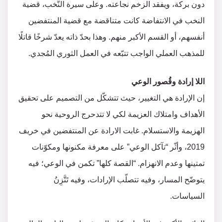
دون بركة، ويفقد الزخم نجاعته. وعلى سيرة النُّخب، قضية
النخب في الانتفاضة كانت متناقضة مع قضية المنتفضين
أنفسهم، أو القسم الأكبر منهم. وهذا بحدّ ذاته يعدّ شرخًا قاتلًا
للمذهب العملي الواجب تتبّعه في العمل الثوري المُجدي.
اللا إرادة وقُصور الوعي
إن الإرادة هي التغيير، حيث تتشكّل من التصميم على تحقيق
الأهداف وامتلاك العزيمة لكي لا تتدحرج الروحية نحو
الهزيمة والاستسلام. غابت الارادة عن المنتفضين في خريف
2019، وأثّر “تآكل الوعي” على معرفة مكنونها ومكوّنات
تمتينها وعدم الانهزام. “القصة كلها” تكمن في الوعي؛ فيه
يتوضّح المسار، وفيه تتصلّب الإرادات، وفيه تَتَّزِنُ
السياسات.