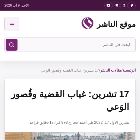
نتقل
الأحد، 9 آب 2026
لى
موقع الناشر
لمحتوى
القائمة
ابحث
في
موقع
الناشر
الرئيسية
/
مقالات الناشر
/
17 تشرين: غياب القضية وقُصور الوَعي
17 تشرين: غياب القضية وقُصور
الوَعي
تشرين الأول 17, 2022
علي أحمد حجازي
878
قراءة
1 دقائق قراءة