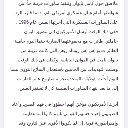
ملاصق حول كامل تايوان وتنفيذ مناورات قريبة جدًّا من
شواطئها أمام شلل عسكري أمريكي تام، إذا ما قارنا الرد
على المناورات العسكرية التي أجرتها الصين عام 1996 ،
ففي ذلك الوقت أرسل الأميركيون الى مضيق تايوان
حاملتي طائرات مع مجموعتهما الضاربة بينما اليوم حاملة
الطائرات يو إس إس رونالد ريغن التي كانت قريبة من
تايوان نامت في الموانئ اليابانية، وكذلك في ذلك الوقت
وصلت التهديدات بين الجانبين باستعمال السلاح النووي بينما
اليوم أجلّت الولايات المتحدة تجربة صاروخ عابر للقارات
إلى ما بعد انتهاء المناورات الصينية كي لا تستفز الصين.
أدرك الأمريكيون مؤخرًا أنهم أخطؤوا في فهم الصين. وأعاد
الصينيون إحياء حسهم القومي بأنهم كانوا أمة عظيمه
وإمبراطورية قوية، إن لم يكونوا الأقوى عبر التاريخ وقد