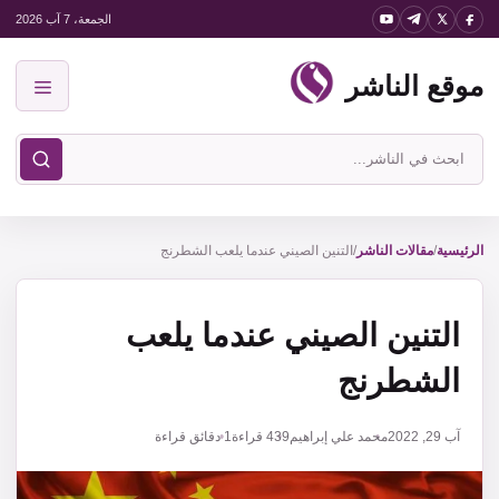
نتقل
الجمعة، 7 آب 2026
لى
موقع الناشر
لمحتوى
القائمة
ابحث
في
موقع
الناشر
الرئيسية
/
مقالات الناشر
/
التنين الصيني عندما يلعب الشطرنج
التنين الصيني عندما يلعب
الشطرنج
آب 29, 2022
محمد علي إبراهيم
439
قراءة
1 دقائق قراءة