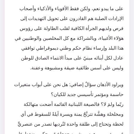
على ما يبدو نعم، ولكن فقط الأقوياء والأذكياء وأصحاب
الإرادات الصلبة هم القادرون على تحويل التهديدات إلى
فرص ولديهم الجرأة الكافية لقلب الطاولة على رؤوس
هؤلاء الأغبياء، وبالشراكة مع كل المخلصين والوطنيين في
هذا البلد وإرساء نظام حكم وطني ديموقراطي توافقي
عادل لكل أبنائه مبنيّ على مبدأ الانتماء الصادق للوطن
وليس على أسس طائفية ضيقة ومشبوهة وعفنة.
ويراود الأذهان سؤالٌ إضافي: هل نحن على أبواب متغيرات
حاسمة ومؤتمر تأسيسي جديد للكيان؟
ربّما ولمَ لا؟ فالصيغة اللبنانية القائمة أضحت متهالكة
ومخلخلة وهشَّة تترنَّحُ يمنة ويسرة آيلةً للسقوط في أي
لحظة وتحتاج إلى طلقة واحدة لتُرديها تصدر من عنصريٍّ
غبي مغرور موهوم ومشبوه جعجاع غير حكيم يضغط على