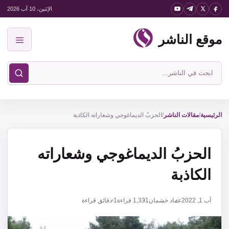
نتقل
الإثنين، 10 آب 2026
لى
موقع الناشر
لمحتوى
القائمة
ابحث
في
موقع
الناشر
الرئيسية
/
مقالات الناشر
/
الحزبُ الديماغوجي وشعاراته الكاذبة
الحزبُ الديماغوجي وشعاراته
الكاذبة
آب 1, 2022
عماد خشمان
1,331
قراءة
1 دقائق قراءة