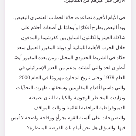
الأرض قبل غيرهم من اللبنانيين.
في الأيام الأخيرة تصاعدت حدَّة الخطاب العنصري البغيض،
وبدأ البعض يطرح أفكارًا وأوهامًا بل أضغاث أحلام على
شاكلة الغيتو والكانتون السابق بين كفرشيما والمدفون
خلال الحرب الأهلية اللبنانية أو دويلة المقبور العميل سعد
حدّاد في الشريط الحدودي المحتل، ومن بعده المقبور أيضًا
أنطوان لحد والتي أنشئت بدعم من العدو الإسرائيلي في
العام 1979 وحتى تاريخ اندحاره مهزومًا في العام 2000
والتي داستها أقدام المقاومين وسحقتها، ظهرت التحدِّيات
وتزايدت المخاطر الوجودية والكيانية للبنان بصيغته
الديموقراطية التوافقية القائمة وتوالت المواقف
والتصريحات على ألسنة القوم بجرأةٍ ووقاحة واضحة لا لُبس
فيها. والسؤال هل نحن أمام تلك الفرصة المنتظرة؟