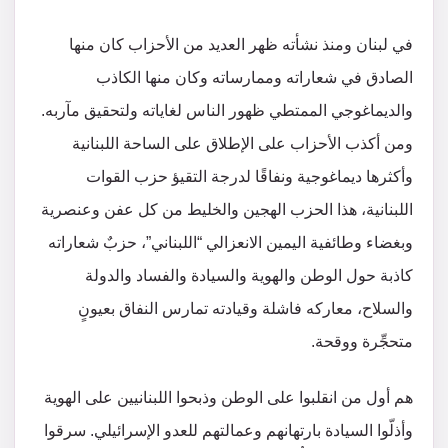
في لبنان ومنذ نشأته ظهر العديد من الأحزاب كان منها
الصادق في شعاراته وممارساته وكان منها الكاذب
والديماغوجي الممتطي ظهور الناس لغاياته ولتحقيق مآربه.
ومن أكذب الأحزاب على الإطلاق على الساحة اللبنانية
وأكثرها ديماغوجية ونفاقًا لدرجة التقيؤ حزب القوات
اللبنانية، هذا الحزب الهجين والخليط من كل عفن وعنصرية
وبغضاء وطائفية اليمين الانعزالي “اللبناني”، حزبٌ شعاراته
كاذبة حول الوطن والهوية والسيادة والفساد والدولة
والسلاح، معاركه فاشلة وقيادته تمارس النفاق بعيونٍ
متحجِّرة ووقحة.
هم أول من انقلبوا على الوطن وذبحوا اللبنانيين على الهوية
وأذلّوا السيادة بارتهانهم وعمالتهم للعدو الإسرائيلي. سرقوا