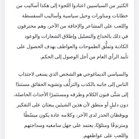
الكثير من السياسيين اعتادوا اللجوء إلى هكذا أساليب من
خطابات ومناورات وحيل سياسية وأساليب السفسطة
واللعب على المشاعر والإخافة من الآخر، وهم محترفون
في ذلك بالخداع والتضليل وإطلاق الشعارات والوعود
الكاذبة وتملُّق الطموحات والعواطف بهدف الحصول على
تأييد الرأي العام من أجل الوصول إلى الحكم.
والسياسي الديماغوجي هو الشخص الذي يسعى لاجتذاب
الناس إلى جانبه بالكذب والتزلُّف وتشويه الحقائق مستندًا
إلى شتَّى فنون الكلام وطرقه ومستثمرًا الأحداث الحاصلة،
دون دليلٍ أو منطق لأن هذين الشيئين يبعثان على التفكير
ويوقظان الحذر لدى الآخر، وكلامه عادة يكون مبسّطًا
ومتزندِقًا ومتلوّنًا، يعتمد على جهل سامعيه وسذاجتهم
واللعب على عواطفهم.