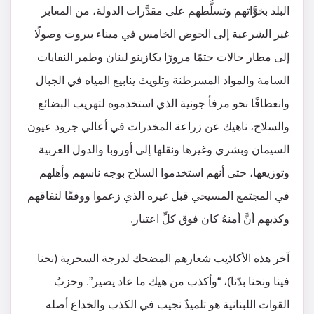
البلد بخوَّاتهم وتسلُّطهم على مقدَّرات الدولة، من المعابر
غير الشرعية إلى الحوض الخامس في ميناء بيروت وصولًا
إلى مطار حالات حتمًا مرورًا بكازينو لبنان وطمر النفايات
السامة والمواد المسرطنة وتلويث ينابيع المياه في الجبال
وانعطافًا نحو مرفأ جونية الذي استخدموه لتهريب البضائع
والسلاح، ناهيك عن زراعة المخدرات في أعالي جرود عيون
السيمان وبشري وغيرها ونقلها إلى أوروبا والدول العربية
وتوزيعها، حتى أنهم استخدموا السلاح بوجه ناسهم وأهلهم
في المجتمع المسيحي قبل غيره الذي زعموا ووفقًا لنفاقهم
وكذبهم أنَّ أمنهُ كان فوق كلِّ اعتبار.
آخر هذه الأكاذيب شعارهم المضحك لدرجة السخرية (نحنا
فينا ونحنا بدّنا)، “وأكذب من هيك ما عاد يصير”. وحزبُ
القوات اللبنانية هو تلميذٌ نجيب في الكذب والخداع أصله