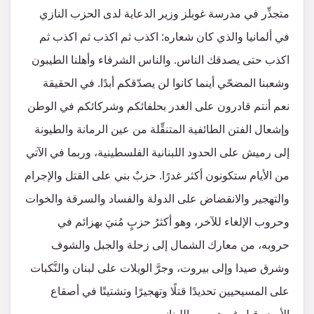
متجذِّر في مدرسة غوبلز وزير الدعاية لدى الحزب النازي
في ألمانيا والذي كان شعاره: اكذب ثم اكذب ثم اكذب ثم
اكذب حتى يصدقك الناس. والناس الشرفاء وأهلنا الطيبون
وشعبنا المضحّي أينما كانوا لن يصدّقكم أبدًا. في الحقيقة
نعم أنتم قادرون على الغدر بحلفائكم وشركائكم في الوطن
وإشعال الفتن الطائفية المتنقِّلة من عين الرمانة والطيونة
إلى رميش على الحدود اللبنانية الفلسطينية، وربما في الآتي
من الأيام ستكونون أكثر غدرًا. حزبٌ بني على القتل والإجرام
والتهجير والانقضاض على الدولة والفساد والسرقة والخوات
وحروب الإلغاء للآخر، وهو أكثرُ حزبٍ مُنيَ بهزائم في
حروبه، من معارك الشمال إلى زحلة والجبل والشوف
وشرق صيدا وإلى بيروت، وجرَّ الويلات على لبنان والنَّكبات
على المسيحيين تحديدًا قتلًا وتهجيرًا وتشتيتًا في أصقاع