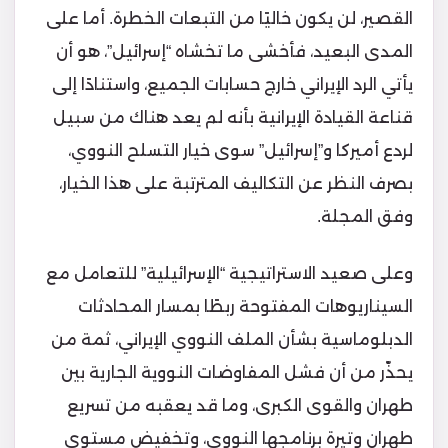
القصير، لن يكون خاليًا من التبعات الخطرة. أما على
المدى البعيد، فأخشى ما تخشاه “إسرائيل”، هو أن
يأتي الرد الإيراني خارج حسابات الجميع، واستنادًا إلى
قناعة القيادة الإيرانية بأنه لم يعد هناك من سبيل
لردع أميركا و”إسرائيل” سوى خيار التسلح النووي،
بصرف النظر عن التكاليف المترتبة على هذا الخيار،
وفق المجلة.
وعلى صعيد الاستراتيجية “الإسرائيلية” للتعامل مع
السيناريوهات المفتوحة ربطًا بمسار المحادثات
الدبلوماسية بشأن الملف النووي الإيراني، ثمة من
يحذّر من أن فشل المفاوضات النووية الجارية بين
طهران والقوى الكبرى، وما قد يعقبه من تسريع
طهران وتيرة برنامجها النووي، وتخفيض مستوى