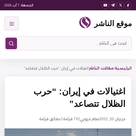
نتقل
الجمعة، 7 آب 2026
لى
موقع الناشر
لمحتوى
القائمة
ابحث
في
موقع
الناشر
الرئيسية
/
مقالات الناشر
/
اغتيالات في إيران: “حرب الظلال تتصاعد”
اغتيالات في إيران: “حرب
الظلال تتصاعد”
حزيران 20, 2022
خضر خروبي
772
قراءة
1 دقائق قراءة