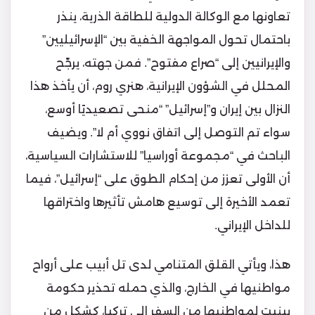
تعاونها مع الوكالة الدولية للطاقة الذرية، ينذر
باحتمال تحول المواجهة الخفية بين “الإسرائيليين”
والإيرانيين إلى “صراع مفتوح”. فمن جهته، يرجّح
المحلل في الشؤون الإيرانية، هنري روم، أن يأخذ هذا
النزال بين إيران و”إسرائيل” “منحى تصعيديًا أوسع،
سواء تم التوصل إلى اتفاق نووي أم لا”. ويضيف
الباحث في “مجموعة أوراسيا” للاستشارات السياسية،
أن الأولى تعزز من إحكام الطوق على “إسرائيل”، فيما
تعمد الأخيرة إلى توسيع هامش تأثيرها واختراقها
للداخل الإيراني.
هذا، ويأتي القلق المتنامي لدى تل أبيب على أرواح
مواطنيها في الخارج، والذي حمله تحذير حكومة
بينيت لمواطنيها من السفر إلى تركيا، كشكل من