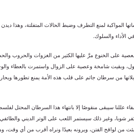
ها المواكبة لمنع التطرف وضبط الحالات المتفلتة، وهذا ديدن
 في الأداء والسلوك.
العصية على الخنوع مرَّ عليها الكثير من الغزوات والحروب وا
ول، وبقيت شامخة وعصية على الزوال واستمرت بالعطاء والوج
لاتها من سرطان جاثم على قلب هذه الأمة يمنع تطورها ويحار
اء عللنا سيبقى منقوصًا إلا بانتهاء هذا السرطان المحتل لفلس
فر شوبا، وغير ذلك سيستمر اللعب على الوتر الديني والطائفي
 شئت من لواقح الفتن، ويرونه بعيدًا ونراه أقرب من أي وقت، و