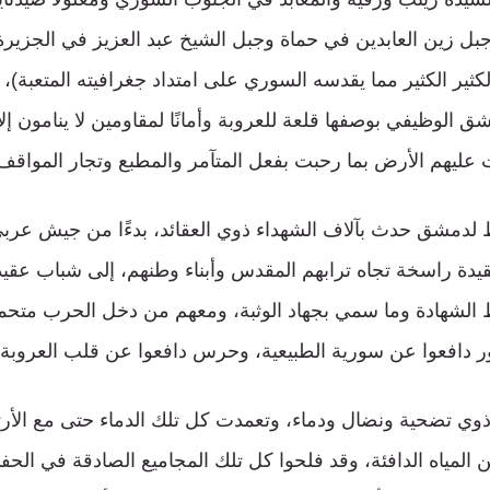
 زين العابدين في حماة وجبل الشيخ عبد العزيز في الجزيرة 
لكثير الكثير مما يقدسه السوري على امتداد جغرافيته المتعبة)،
 الوظيفي بوصفها قلعة للعروبة وأمانًا لمقاومين لا ينامون إلا
عليهم الأرض بما رحبت بفعل المتآمر والمطبع وتجار المواقف
ظ لدمشق حدث بآلاف الشهداء ذوي العقائد، بدءًا من جيش عر
قيدة راسخة تجاه ترابهم المقدس وأبناء وطنهم، إلى شباب عق
 الشهادة وما سمي بجهاد الوثبة، ومعهم من دخل الحرب متحمس
 دافعوا عن سورية الطبيعية، وحرس دافعوا عن قلب العروبة ا
وي تضحية ونضال ودماء، وتعمدت كل تلك الدماء حتى مع الأر
المياه الدافئة، وقد فلحوا كل تلك المجاميع الصادقة في ال