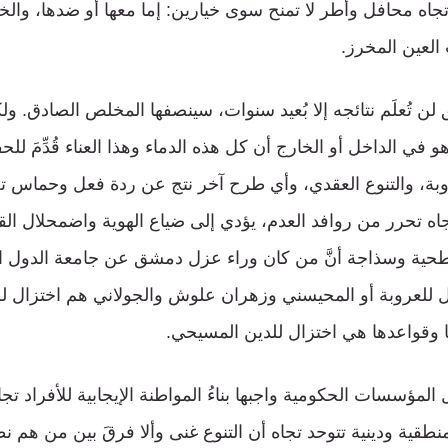
جاه محافل وأطر لا تمنح سوى خيارين: إما معها أو ضدها، والخي
العين المخرز.
ن تُعلَم نتائجه إلا بُعيد سنوات، سينصفها المخلص الصادق. ولك
 في الداخل أو الخارج أن كل هذه الدماء وهذا العناء قُدِّمَ لل
ة، والتنوع العقدي، وأي طرح آخر نتج عن ردة فعل وحماس تجاه
جاه تحرر من روافد العدم، يؤدي إلى ضياع الهوية واضمحلال القي
 سطحية وسذاجة أنَّ من كان وراء عزل دمشق عن جامعة الدول 
 للعروبة أو المحيسني وزهران علوش والجولاني هم اختزال للإ
ا وقواعدها هي اختزال للدين المسيحي.
مؤسسات الحكومية واجبها بناءُ المواطنة الإيجابية للأفراد تجا
طقية ودينية تتوحد تجاه أن التنوع غنى وألا فرقَ بين من هم 