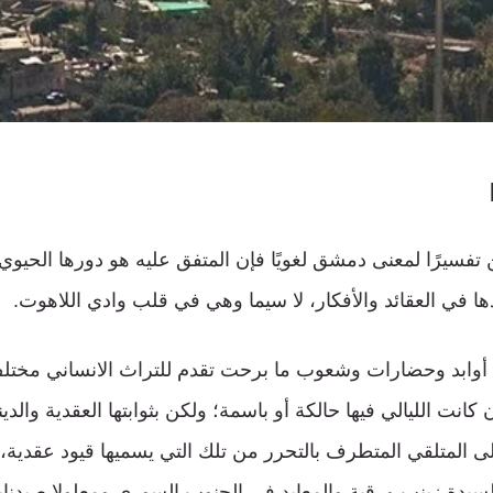
 تفسيرًا لمعنى دمشق لغويًا فإن المتفق عليه هو دورها الحيوي
دها في العقائد والأفكار، لا سيما وهي في قلب وادي اللاهوت.
 أوابد وحضارات وشعوب ما برحت تقدم للتراث الانساني مختلف
كانت الليالي فيها حالكة أو باسمة؛ ولكن بثوابتها العقدية والد
ى المتلقي المتطرف بالتحرر من تلك التي يسميها قيود عقدية، 
السيدة زينب ورقية والمعابد في الجنوب السوري ومعلولا صيدناي