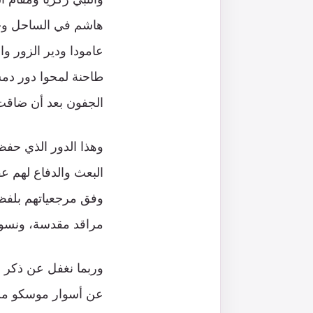
هاشم في الساحل وجبل
عامودا ودير الزور وا
طاحنة لمحوا دور دمشق
الجفون بعد أن ضاقت 
وهذا الدور الذي حف
البعث والدفاع لهم ع
وفق مرجعياتهم بلفظ
مراقد مقدسة، ونسور
وربما نغفل عن ذكر ذ
عن أسوار موسكو من 