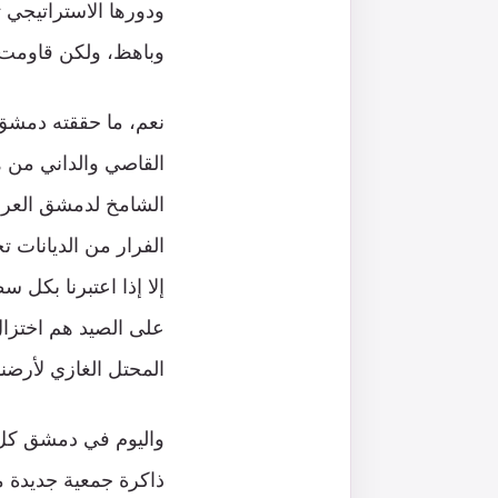
ودورها الاستراتيجي ت
وباهظ، ولكن قاومت 
نعم، ما حققته دمشق ل
القاصي والداني من هو
الشامخ لدمشق العروب
الفرار من الديانات ت
إلا إذا اعتبرنا بكل
على الصيد هم اختزال
المحتل الغازي لأرضن
واليوم في دمشق كل ال
ذاكرة جمعية جديدة من