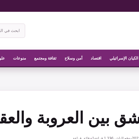
ابحث
في
موقع
الناشر
الكيان الإسرائيلي
اقتصاد
أمن وسلاح
ثقافة ومجتمع
منوعات
علو
ق بين العروبة والعقا
موقع الناشر
1,336
قراءة
1 دقائق قراءة