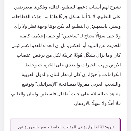
تشرح لهم أسباب دعمها للتطبيع. لذلك، وبلكوننا معترضين
على التطبيع، لا بدّ أننا نشكل جزءًا هامًا من هؤلاء الفطاحلة،
وسنرد باسمهم: إن التطبيع لم يكن يومًا وجهة نظر ولا رأي
ولا حتى سؤالًا يحتاج لـ “ساعتين” أو حلقة إعلامية كاملة
للحديث عن التأييد أو العكس، بل إن العداء للعدو الإسرائيلي
كان وما يزال يشكّل هُويّةً عربيّة لكل من يرفض اغتصاب
الأرض ونهب الخيرات والتعدي على الحُرمات وحفظ
الكرامات. وأخيرًا، إن كان ازدهار لبنان والدول العربية
والشعب العربي مقرونًا بمصافحة “الإسرائيلي” وتوقيع
معاهدات السلام على جثث أطفال فلسطين ولبنان والعالم،
فلا أهلًا ولا سهلًا بالازدهار.
تنويه:
الآراء الواردة في المقالات الخاصة لا تعبر بالضرورة عن