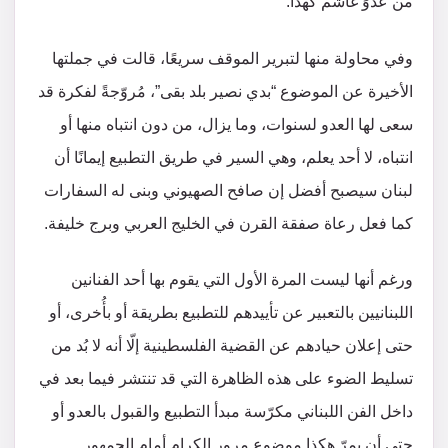
من عدوٍّ غاشم كهذا.
وفي محاولة منها لتبرير الموقف سريعًا، قالت في جملتها
الأخيرة عن الموضوع “بدي نصير بلد بقى”، مُروّجةً لفكرة قد
سعى لها العدو لسنوات، وما يزال، من دون انتباه منها أو
انتباه، لا أحد يعلم، وهي السير في طريق التطبيع إيمانًا أن
لبنان سيصبح أفضل إن صافح الصهيوني وبنى له السفارات
كما فعل رعاة صفقة القرن في الخليج العربي وبرج خليفة.
ورغم أنها ليست المرة الأول التي يقوم بها أحد الفنانين
اللبنانيين بالتعبير عن تأييدهم للتطبيع بطريقة أو بأُخرى، أو
حتى إعلان حيادهم عن القضية الفلسطينية إلّا أنه لا بُد من
تسليط الضوء على هذه الظاهرة التي قد تنتشر فيما بعد في
داخل الفن اللبناني مكرّسة مبدأ التطبيع والقبول بالعدو أو
حتى أن يمرّ هكذا موضوع مرور الكرام أمام الجمهور