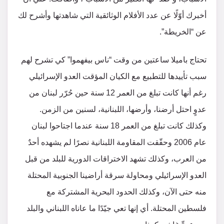
أخبرك أوّلًا عن عدد الأفلام الوثائقية التي شاهدتها وأشرح لك
عن “الخريطة”.
تحتاج باميلا ساعتين من وقت “ناس بيفهموا” كي تشرح لهم
سبب تأييدها للتطبيع مع الكيان المؤقت العدو الإسرائيلي
رغم أنها كانت تبلغ من العمر 12 سنة حين حُرّر لبنان من
عدوٍ احتل أرضنا، وأرضها، اللبنانية، لسنين من الزمن.
وكذلك كانت تبلغ من العمر 18 سنة عندما اجتاحوا لبنان
عام 2006 وحقّقت المقاومة اللبنانية نصرًا لم يشهده أحدٌ
من العرب، وكذلك تشهد الاختراقات الدورية للبلد من قبل
العدو الإسرائيلي ومحاولة سرقة أراضينا الجنوبية المحتلة
منه حتى الآن، وكذلك الحدود البحرية المشتركة مع
فلسطين المحتلة. أي إنها تعي جيّدًا ما عاناه اللبناني والبلد