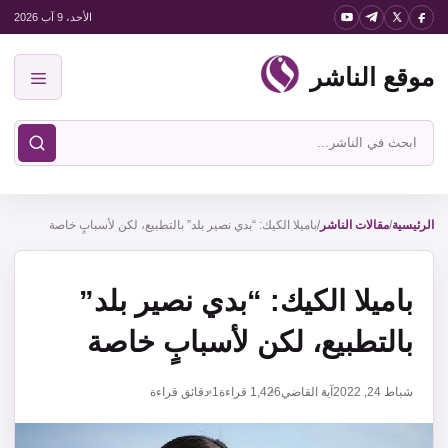
نتقل
الأحد، 9 آب 2026
لى
موقع الناشر
لمحتوى
القائمة
ابحث
في
موقع
الناشر
الرئيسية
/
مقالات الناشر
/
باميلا الكيك: “بدي نصير بلد” بالتطبيع، لكن لأسبابٍ خاصة
باميلا الكيك: “بدي نصير بلد”
بالتطبيع، لكن لأسبابٍ خاصة
شباط 24, 2022
آية القاضي
1,426
قراءة
1 دقائق قراءة