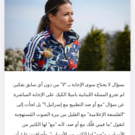
بسؤال لا يحتاج سوى الإجابة بـ “لا” من دون أي سابق تفكير،
لم تجرؤ الممثلة اللبنانية باميلا الكيك على الإجابة المباشرة
عن سؤال “مع أو ضد التطبيع مع إسرائيل؟” بل لجأت إلى
“الفلسفة الإعلامية” مع القليل من نبرة الصوت المُستهجِنة
لتقول “ما فيني قلّك مع أو ضد، لأنه “مع” لها الكثير من
الأسباب، و”ضد” لها الكثير من الأسباب”، وأضافت: عليّ أن