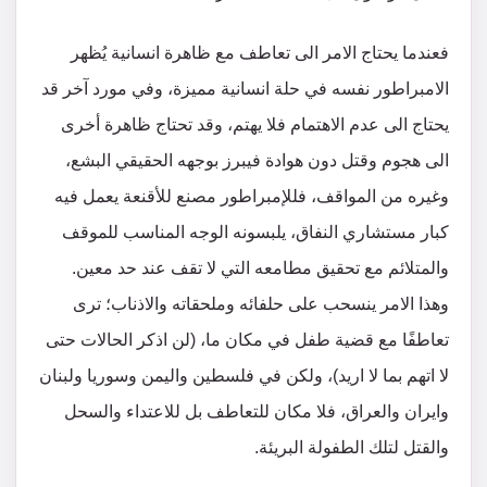
فعندما يحتاج الامر الى تعاطف مع ظاهرة انسانية يُظهر
الامبراطور نفسه في حلة انسانية مميزة، وفي مورد آخر قد
يحتاج الى عدم الاهتمام فلا يهتم، وقد تحتاج ظاهرة أخرى
الى هجوم وقتل دون هوادة فيبرز بوجهه الحقيقي البشع،
وغيره من المواقف، فللإمبراطور مصنع للأقنعة يعمل فيه
كبار مستشاري النفاق، يلبسونه الوجه المناسب للموقف
والمتلائم مع تحقيق مطامعه التي لا تقف عند حد معين.
وهذا الامر ينسحب على حلفائه وملحقاته والاذناب؛ ترى
تعاطفًا مع قضية طفل في مكان ما، (لن اذكر الحالات حتى
لا اتهم بما لا اريد)، ولكن في فلسطين واليمن وسوريا ولبنان
وايران والعراق، فلا مكان للتعاطف بل للاعتداء والسحل
والقتل لتلك الطفولة البريئة.