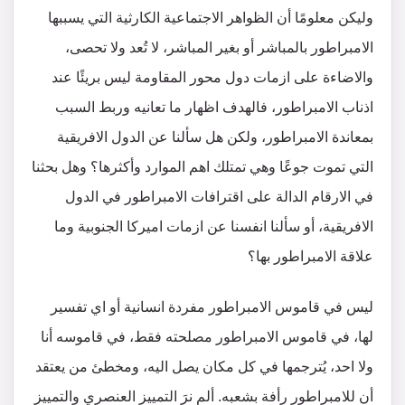
وليكن معلومًا أن الظواهر الاجتماعية الكارثية التي يسببها
الامبراطور بالمباشر أو بغير المباشر، لا تُعد ولا تحصى،
والاضاءة على ازمات دول محور المقاومة ليس بريئًا عند
اذناب الامبراطور، فالهدف اظهار ما تعانيه وربط السبب
بمعاندة الامبراطور، ولكن هل سألنا عن الدول الافريقية
التي تموت جوعًا وهي تمتلك اهم الموارد وأكثرها؟ وهل بحثنا
في الارقام الدالة على اقترافات الامبراطور في الدول
الافريقية، أو سألنا انفسنا عن ازمات اميركا الجنوبية وما
علاقة الامبراطور بها؟
ليس في قاموس الامبراطور مفردة انسانية أو اي تفسير
لها، في قاموس الامبراطور مصلحته فقط، في قاموسه أنا
ولا احد، يُترجمها في كل مكان يصل اليه، ومخطئ من يعتقد
أن للامبراطور رأفة بشعبه. ألم نرَ التمييز العنصري والتمييز