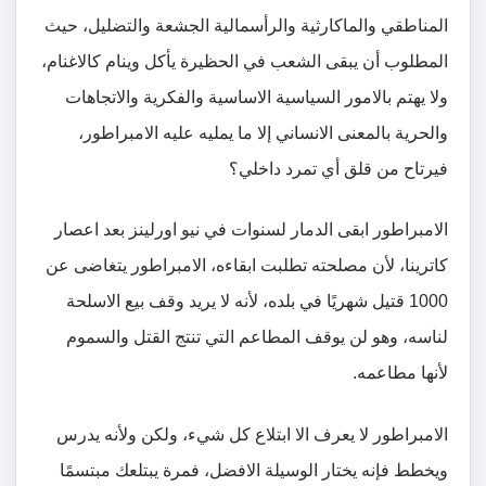
المناطقي والماكارثية والرأسمالية الجشعة والتضليل، حيث
المطلوب أن يبقى الشعب في الحظيرة يأكل وينام كالاغنام،
ولا يهتم بالامور السياسية الاساسية والفكرية والاتجاهات
والحرية بالمعنى الانساني إلا ما يمليه عليه الامبراطور،
فيرتاح من قلق أي تمرد داخلي؟
الامبراطور ابقى الدمار لسنوات في نيو اورلينز بعد اعصار
كاترينا، لأن مصلحته تطلبت ابقاءه، الامبراطور يتغاضى عن
1000 قتيل شهريًا في بلده، لأنه لا يريد وقف بيع الاسلحة
لناسه، وهو لن يوقف المطاعم التي تنتج القتل والسموم
لأنها مطاعمه.
الامبراطور لا يعرف الا ابتلاع كل شيء، ولكن ولأنه يدرس
ويخطط فإنه يختار الوسيلة الافضل، فمرة يبتلعك مبتسمًا