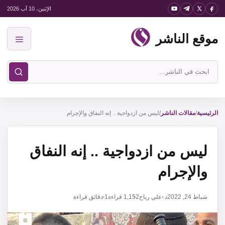
نتقل
الإثنين، 10 آب 2026
لى
موقع الناشر
لمحتوى
القائمة
ابحث
في
موقع
الناشر
الرئيسية
/
مقالات الناشر
/
ليس من ازدواجية .. إنه النفاق والإجرام
ليس من ازدواجية .. إنه النفاق
والإجرام
شباط 24, 2022
د. علي رباح
1,152
قراءة
1 دقائق قراءة